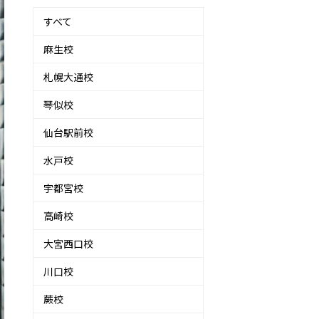
すべて
麻生校
札幌大通校
琴似校
仙台駅前校
水戸校
宇都宮校
高崎校
大宮西口校
川口校
蕨校