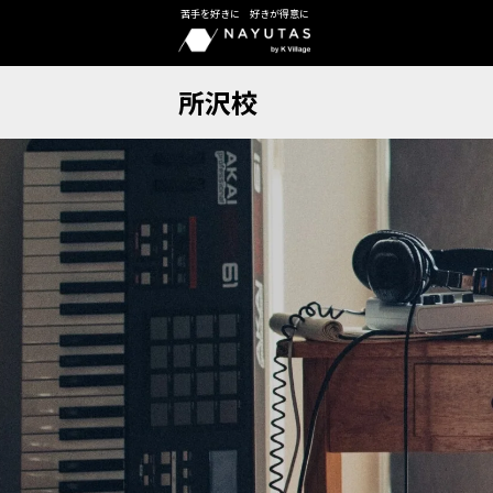
苦手を好きに 好きが得意に
所沢校