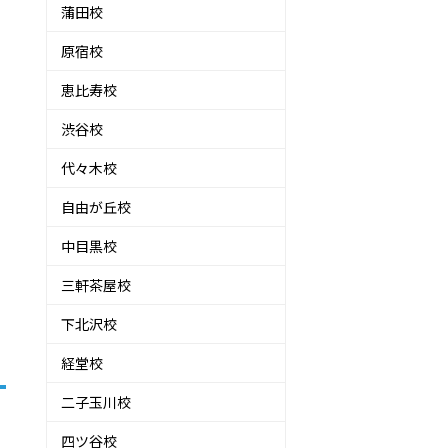
蒲田校
原宿校
恵比寿校
渋谷校
代々木校
自由が丘校
中目黒校
三軒茶屋校
下北沢校
経堂校
二子玉川校
四ツ谷校