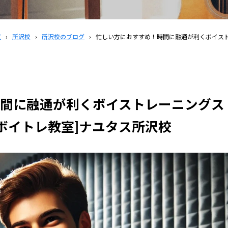
覧
›
所沢校
›
所沢校のブログ
›
忙しい方におすすめ！時間に融通が利くボイスト
間に融通が利くボイストレーニングス
のボイトレ教室]ナユタス所沢校