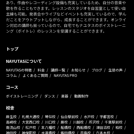
あり、作曲やレコーディング設備も充実しているため、自分の音楽や
歌を作ることもできます。レッスンのスタジオを自習室として使い自
主練も可能。発表会やライブなどイベントも充実しているので、学ん
だことをアウトプットしながら、成長することができます。オンライ
ン対応の講師も揃っているので、自宅でもナユタスのボイストレーニ
ング（ボイトレ）のレッスンを受講することができます。
トップ
NAYUTASについて
NAYUTASの特徴
料金
講師一覧
お知らせ
ブログ
生徒の声
コラム
よくあるご質問
NAYUTAS PRO
コース
ボイストレーニング
ダンス
楽器
動画制作
校舎
麻生校
札幌大通校
琴似校
仙台駅前校
水戸校
宇都宮校
高崎校
大宮西口校
川口校
蕨校
川越校
所沢校
千葉駅前校
南流山校
松戸校
本八幡校
船橋校
西船橋校
津田沼校
柏校
神田校
神保町校
水道橋校
飯田橋校
月島校
六本木校