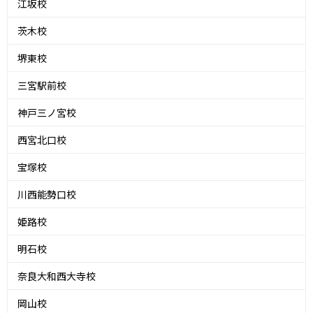
江坂校
茨木校
堺東校
三宮駅前校
神戸三ノ宮校
西宮北口校
宝塚校
川西能勢口校
姫路校
明石校
奈良大和西大寺校
岡山校