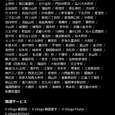
上野校
西日暮里校
北千住校
門前仲町校
品川大井町校
五反田校
武蔵小山校
蒲田校
原宿校
恵比寿校
渋谷校
代々木校
自由が丘校
中目黒校
三軒茶屋校
下北沢校
経堂校
二子玉川校
四ツ谷校
新宿三丁目校
新宿西口校
中野校
高円寺校
浜田山校
高田馬場校
巣鴨校
池袋校
要町校
大山校
成増校
練馬校
調布校
府中校
武蔵小金井校
八王子校
町田校
武蔵小杉校
川崎校
溝の口校
向ヶ丘遊園校
登戸校
新百合ヶ丘校
鷺沼校
横浜駅前校
桜木町校
センター北校
あざみ野校
鶴見校
京急久里浜校
大和校
本厚木校
東戸塚校
藤沢校
平塚校
新潟校
富山校
金沢校
長野校
松本校
岐阜校
静岡駅前校
浜松校
豊橋校
岡崎校
刈谷校
金山校
名古屋（栄）校
千種校
大曽根校
本山校
藤が丘校
御器所校
一宮校
四日市校
滋賀南草津校
京都（四条烏丸）校
梅田校
大阪京橋校
天王寺校
難波(なんば)校
豊中校
江坂校
茨木校
堺東校
三宮駅前校
神戸三ノ宮校
西宮北口校
宝塚校
川西能勢口校
姫路校
明石校
奈良大和西大寺校
岡山校
倉敷駅前校
広島八丁堀校
新山口校
香川高松校
北九州小倉校
福岡博多駅前校
福岡西新校
大橋校
佐賀校
長崎校
熊本校
鹿児島中央校
那覇首里校
関連サービス
K Village 韓国語
K Village 韓国留学
K Village Pilates
K Village MODULY