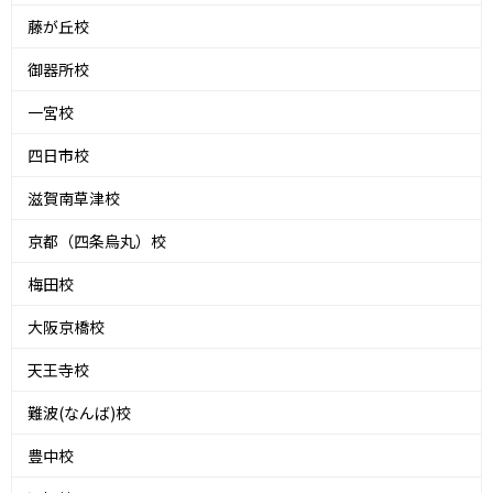
藤が丘校
御器所校
一宮校
四日市校
滋賀南草津校
京都（四条烏丸）校
梅田校
大阪京橋校
天王寺校
難波(なんば)校
豊中校