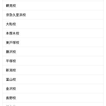
鶴見校
京急久里浜校
大和校
本厚木校
東戸塚校
藤沢校
平塚校
新潟校
富山校
金沢校
長野校