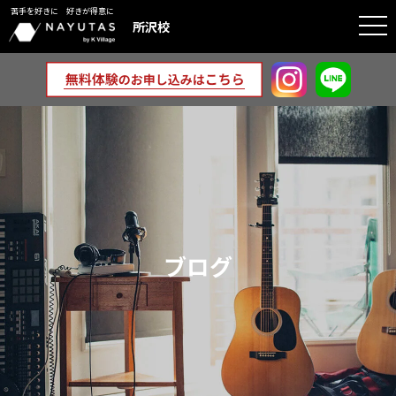
苦手を好きに 好きが得意に
togg
所沢校
navi
ブログ