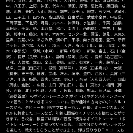
円寺、渋谷、北千住、門前仲町、大井町、巣鴨、町田、西日暮里、府
中、八王子、上野、神田、代々木、蒲田、原宿、恵比寿、飯田橋、成
増、池袋、要町、大山、練馬、調布、浜田山、経堂、五反田、武蔵小
山、二子玉川、四ツ谷、高田馬場、自由が丘、武蔵小金井、中目黒、
三軒茶屋、下北沢、月島、六本木、神保町、水道橋）、千葉（船橋、
津田沼、千葉、柏、本八幡、松戸、南流山、西船橋）、神奈川（横
浜、桜木町、藤沢、川崎、本厚木、センター北、鷺沼、鶴見、京急久
里浜、武蔵小杉、あざみ野、溝の口、平塚、向ヶ丘遊園、登戸、新百
合ヶ丘、東戸塚、大和）、埼玉（大宮、所沢、川口、蕨、川越）、栃
木（宇都宮）、茨城（水戸）、群馬（高崎）、新潟、富山、石川（金
沢）、長野（長野、松本）、静岡（静岡、浜松）、愛知（名古屋栄、
千種、大曽根、本山、金山、豊橋、岡崎、御器所、一宮、藤が丘）、
岐阜、三重（四日市）、滋賀（南草津）、京都（四条烏丸）、大阪
（梅田、天王寺、難波、京橋、茨木、堺東、豊中、江坂）、兵庫（三
ノ宮、川西、姫路、西宮、宝塚、明石）、奈良（大和西大寺）、岡山
（岡山、倉敷）、広島、山口（新山口）、香川（高松）、福岡（博
多、西新、北九州小倉、大橋）、佐賀、長崎、熊本、鹿児島、沖縄
（那覇首里） のボイストレーニング(ボイトレ)やダンスをマンツーマ
ンで習うことができるスクールです。歌が趣味の方向けのボーカルコ
ースから、デビューを目指すプロボーカル、声優、ミュージカル、K-
POPに特化したコースなど、年齢に関係なくチャンスを掴むことがで
きます。各校舎、教室には経験が豊富で優秀なボイストレーナー（ボ
イトレトレーナー）が揃っているため、丁寧で分かりやすいレッスン
を通して、教えてもらうことができます。弾き語りやＤＴＭコースも