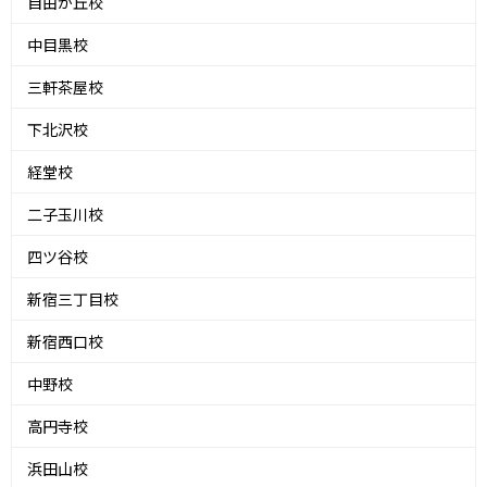
自由が丘校
中目黒校
三軒茶屋校
下北沢校
経堂校
二子玉川校
四ツ谷校
新宿三丁目校
新宿西口校
中野校
高円寺校
浜田山校