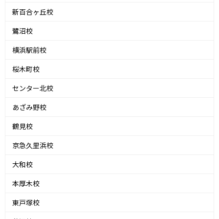
新百合ヶ丘校
鷺沼校
横浜駅前校
桜木町校
センター北校
あざみ野校
鶴見校
京急久里浜校
大和校
本厚木校
東戸塚校