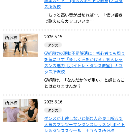
卒業ガイド [所沢のボイトレ教室]ナユタ
ス所沢校
「もっと高い音が出せれば…」「低い響き
で歌えたらカッコいいの…
2026.5.15
所沢校
ダンス
GW明けの運動不足解消に！初心者でも周り
を気にせず「楽しく汗をかける」個人レッ
スンの魅力【ボイトレ・ダンス教室】ナユ
タス所沢校
GW明け、「なんだか体が重い」と感じるこ
とはありませんか？ …
2025.8.16
所沢校
ダンス
ダンスが上達しないと悩む人必見！所沢で
人気のマンツーマンダンスレッスン| ボイト
レ＆ダンススクール ナユタス所沢校