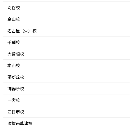
刈谷校
金山校
名古屋（栄）校
千種校
大曽根校
本山校
藤が丘校
御器所校
一宮校
四日市校
滋賀南草津校