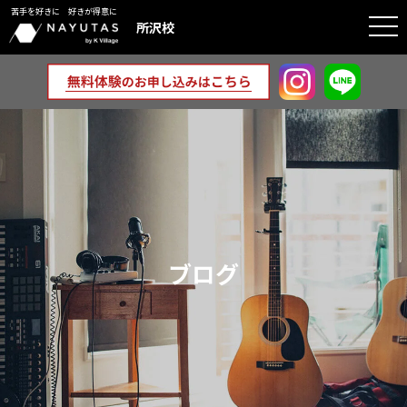
苦手を好きに 好きが得意に
togg
所沢校
navi
ブログ