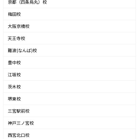
京都（四条烏丸）校
梅田校
大阪京橋校
天王寺校
難波(なんば)校
豊中校
江坂校
茨木校
堺東校
三宮駅前校
神戸三ノ宮校
西宮北口校