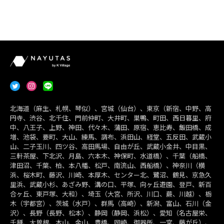
北海道（麻生、札幌、琴似）、宮城（仙台）、東京（新宿、中野、高
円寺、渋谷、北千住、門前仲町、大井町、巣鴨、町田、西日暮里、府
中、八王子、上野、神田、代々木、蒲田、原宿、恵比寿、飯田橋、成
増、池袋、要町、大山、練馬、調布、浜田山、経堂、五反田、武蔵小
山、二子玉川、四ツ谷、高田馬場、自由が丘、武蔵小金井、中目黒、
三軒茶屋、下北沢、月島、六本木、神保町、水道橋）、千葉（船橋、
津田沼、千葉、柏、本八幡、松戸、南流山、西船橋）、神奈川（横
浜、桜木町、藤沢、川崎、本厚木、センター北、鷺沼、鶴見、京急久
里浜、武蔵小杉、あざみ野、溝の口、平塚、向ヶ丘遊園、登戸、新百
合ヶ丘、東戸塚、大和）、埼玉（大宮、所沢、川口、蕨、川越）、栃
木（宇都宮）、茨城（水戸）、群馬（高崎）、新潟、富山、石川（金
沢）、長野（長野、松本）、静岡（静岡、浜松）、愛知（名古屋栄、
千種、大曽根、本山、金山、豊橋、岡崎、御器所、一宮、藤が丘）、