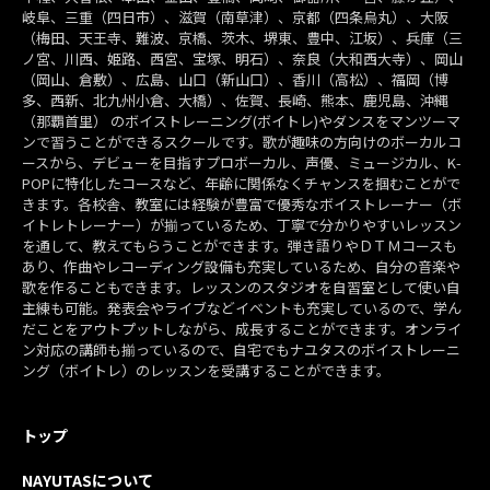
岐阜、三重（四日市）、滋賀（南草津）、京都（四条烏丸）、大阪
（梅田、天王寺、難波、京橋、茨木、堺東、豊中、江坂）、兵庫（三
ノ宮、川西、姫路、西宮、宝塚、明石）、奈良（大和西大寺）、岡山
（岡山、倉敷）、広島、山口（新山口）、香川（高松）、福岡（博
多、西新、北九州小倉、大橋）、佐賀、長崎、熊本、鹿児島、沖縄
（那覇首里） のボイストレーニング(ボイトレ)やダンスをマンツーマ
ンで習うことができるスクールです。歌が趣味の方向けのボーカルコ
ースから、デビューを目指すプロボーカル、声優、ミュージカル、K-
POPに特化したコースなど、年齢に関係なくチャンスを掴むことがで
きます。各校舎、教室には経験が豊富で優秀なボイストレーナー（ボ
イトレトレーナー）が揃っているため、丁寧で分かりやすいレッスン
を通して、教えてもらうことができます。弾き語りやＤＴＭコースも
あり、作曲やレコーディング設備も充実しているため、自分の音楽や
歌を作ることもできます。レッスンのスタジオを自習室として使い自
主練も可能。発表会やライブなどイベントも充実しているので、学ん
だことをアウトプットしながら、成長することができます。オンライ
ン対応の講師も揃っているので、自宅でもナユタスのボイストレーニ
ング（ボイトレ）のレッスンを受講することができます。
トップ
NAYUTASについて