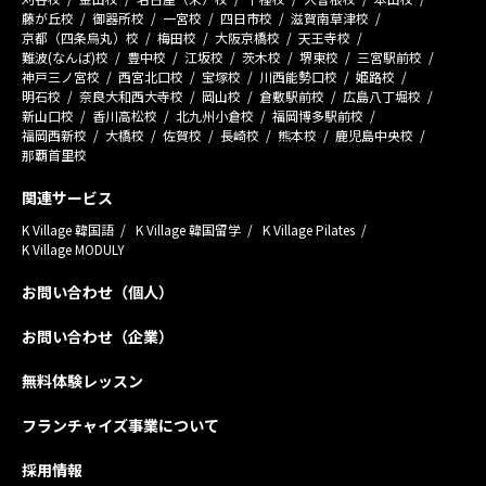
藤が丘校
御器所校
一宮校
四日市校
滋賀南草津校
京都（四条烏丸）校
梅田校
大阪京橋校
天王寺校
難波(なんば)校
豊中校
江坂校
茨木校
堺東校
三宮駅前校
神戸三ノ宮校
西宮北口校
宝塚校
川西能勢口校
姫路校
明石校
奈良大和西大寺校
岡山校
倉敷駅前校
広島八丁堀校
新山口校
香川高松校
北九州小倉校
福岡博多駅前校
福岡西新校
大橋校
佐賀校
長崎校
熊本校
鹿児島中央校
那覇首里校
関連サービス
K Village 韓国語
K Village 韓国留学
K Village Pilates
K Village MODULY
お問い合わせ（個人）
お問い合わせ（企業）
無料体験レッスン
フランチャイズ事業について
採用情報