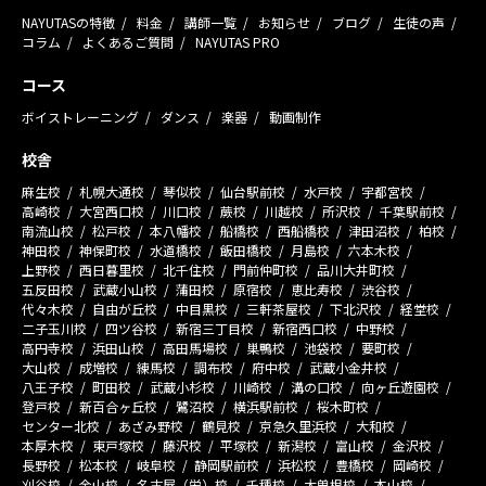
NAYUTASの特徴
料金
講師一覧
お知らせ
ブログ
生徒の声
コラム
よくあるご質問
NAYUTAS PRO
コース
ボイストレーニング
ダンス
楽器
動画制作
校舎
麻生校
札幌大通校
琴似校
仙台駅前校
水戸校
宇都宮校
高崎校
大宮西口校
川口校
蕨校
川越校
所沢校
千葉駅前校
南流山校
松戸校
本八幡校
船橋校
西船橋校
津田沼校
柏校
神田校
神保町校
水道橋校
飯田橋校
月島校
六本木校
上野校
西日暮里校
北千住校
門前仲町校
品川大井町校
五反田校
武蔵小山校
蒲田校
原宿校
恵比寿校
渋谷校
代々木校
自由が丘校
中目黒校
三軒茶屋校
下北沢校
経堂校
二子玉川校
四ツ谷校
新宿三丁目校
新宿西口校
中野校
高円寺校
浜田山校
高田馬場校
巣鴨校
池袋校
要町校
大山校
成増校
練馬校
調布校
府中校
武蔵小金井校
八王子校
町田校
武蔵小杉校
川崎校
溝の口校
向ヶ丘遊園校
登戸校
新百合ヶ丘校
鷺沼校
横浜駅前校
桜木町校
センター北校
あざみ野校
鶴見校
京急久里浜校
大和校
本厚木校
東戸塚校
藤沢校
平塚校
新潟校
富山校
金沢校
長野校
松本校
岐阜校
静岡駅前校
浜松校
豊橋校
岡崎校
刈谷校
金山校
名古屋（栄）校
千種校
大曽根校
本山校