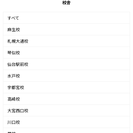
校舎
すべて
麻生校
札幌大通校
琴似校
仙台駅前校
水戸校
宇都宮校
高崎校
大宮西口校
川口校