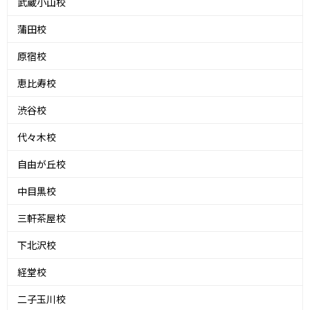
武蔵小山校
蒲田校
原宿校
恵比寿校
渋谷校
代々木校
自由が丘校
中目黒校
三軒茶屋校
下北沢校
経堂校
二子玉川校