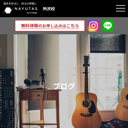
苦手を好きに 好きが得意に
togg
所沢校
navi
ブログ