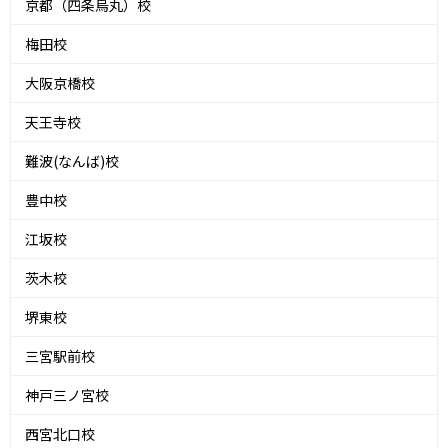
京都（四条烏丸）校
梅田校
大阪京橋校
天王寺校
難波(なんば)校
豊中校
江坂校
茨木校
堺東校
三宮駅前校
神戸三ノ宮校
西宮北口校