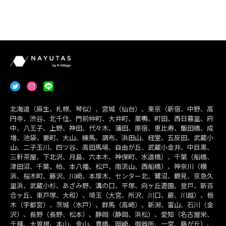
北海道（麻生、札幌、琴似）、宮城（仙台）、東京（新宿、中野、高
円寺、渋谷、北千住、門前仲町、大井町、巣鴨、町田、西日暮里、府
中、八王子、上野、神田、代々木、蒲田、原宿、恵比寿、飯田橋、成
増、池袋、要町、大山、練馬、調布、浜田山、経堂、五反田、武蔵小
山、二子玉川、四ツ谷、高田馬場、自由が丘、武蔵小金井、中目黒、
三軒茶屋、下北沢、月島、六本木、神保町、水道橋）、千葉（船橋、
津田沼、千葉、柏、本八幡、松戸、南流山、西船橋）、神奈川（横
浜、桜木町、藤沢、川崎、本厚木、センター北、鷺沼、鶴見、京急久
里浜、武蔵小杉、あざみ野、溝の口、平塚、向ヶ丘遊園、登戸、新百
合ヶ丘、東戸塚、大和）、埼玉（大宮、所沢、川口、蕨、川越）、栃
木（宇都宮）、茨城（水戸）、群馬（高崎）、新潟、富山、石川（金
沢）、長野（長野、松本）、静岡（静岡、浜松）、愛知（名古屋栄、
千種、大曽根、本山、金山、豊橋、岡崎、御器所、一宮、藤が丘）、