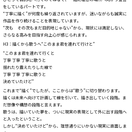
をしているパートです。
“丁寧に描く”が何度も繰り返されていますが、迷いながらも誠実に
作品を作り続けることを表現しています。
“次も その次もまだ目的地じゃない”から、現状には満足しない、
さらなる高みを目指す向上心が感じられます。
H3：描くから歌うへ“このまま君を連れて行けと”
“このまま君を連れて行くと
丁寧 丁寧 丁寧に歌うと
揺れたり震えたりした線で
丁寧 丁寧 丁寧に歌うと
決めていたけど”
これまで“描く”でしたが、ここからは“歌う”に切り替わります。
描くは未来へ向けて計画して線を引いて、描き出していく段階。ま
だ想像や構想の段階と言えます。
歌うは、描いていた夢を、ついに現実の表現として外に出す段階へ
と入ったということ。
しかし“決めていたけど”から、理想通りにいかない現実に直面しま