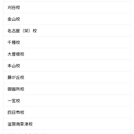
刈谷校
金山校
名古屋（栄）校
千種校
大曽根校
本山校
藤が丘校
御器所校
一宮校
四日市校
滋賀南草津校