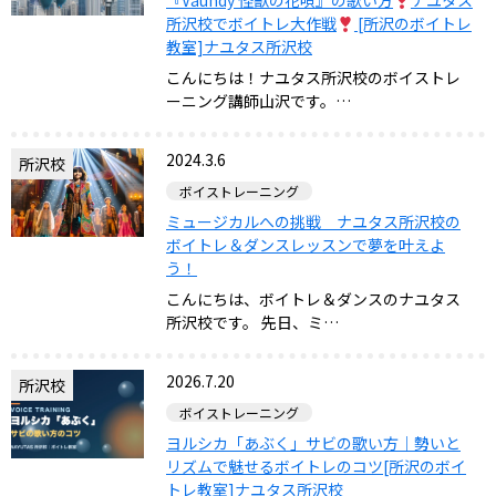
『Vaundy 怪獣の花唄』の歌い方
ナユタス
所沢校でボイトレ大作戦
[所沢のボイトレ
教室]ナユタス所沢校
こんにちは！ナユタス所沢校のボイストレ
ーニング講師山沢です。…
2024.3.6
所沢校
ボイストレーニング
ミュージカルへの挑戦 ナユタス所沢校の
ボイトレ＆ダンスレッスンで夢を叶えよ
う！
こんにちは、ボイトレ＆ダンスのナユタス
所沢校です。 先日、ミ…
2026.7.20
所沢校
ボイストレーニング
ヨルシカ「あぶく」サビの歌い方｜勢いと
リズムで魅せるボイトレのコツ[所沢のボイ
トレ教室]ナユタス所沢校