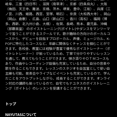
岐阜、三重（四日市）、滋賀（南草津）、京都（四条烏丸）、大阪
（梅田、天王寺、難波、京橋、茨木、堺東、豊中、江坂）、兵庫（三
ノ宮、川西、姫路、西宮、宝塚、明石）、奈良（大和西大寺）、岡山
（岡山、倉敷）、広島、山口（新山口）、香川（高松）、福岡（博
多、西新、北九州小倉、大橋）、佐賀、長崎、熊本、鹿児島、沖縄
（那覇首里） のボイストレーニング(ボイトレ)やダンスをマンツーマ
ンで習うことができるスクールです。歌が趣味の方向けのボーカルコ
ースから、デビューを目指すプロボーカル、声優、ミュージカル、K-
POPに特化したコースなど、年齢に関係なくチャンスを掴むことがで
きます。各校舎、教室には経験が豊富で優秀なボイストレーナー（ボ
イトレトレーナー）が揃っているため、丁寧で分かりやすいレッスン
を通して、教えてもらうことができます。弾き語りやＤＴＭコースも
あり、作曲やレコーディング設備も充実しているため、自分の音楽や
歌を作ることもできます。レッスンのスタジオを自習室として使い自
主練も可能。発表会やライブなどイベントも充実しているので、学ん
だことをアウトプットしながら、成長することができます。オンライ
ン対応の講師も揃っているので、自宅でもナユタスのボイストレーニ
ング（ボイトレ）のレッスンを受講することができます。
トップ
NAYUTASについて