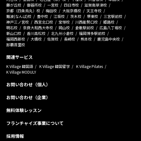
藤が丘校
御器所校
一宮校
四日市校
滋賀南草津校
京都（四条烏丸）校
梅田校
大阪京橋校
天王寺校
難波(なんば)校
豊中校
江坂校
茨木校
堺東校
三宮駅前校
神戸三ノ宮校
西宮北口校
宝塚校
川西能勢口校
姫路校
明石校
奈良大和西大寺校
岡山校
倉敷駅前校
広島八丁堀校
新山口校
香川高松校
北九州小倉校
福岡博多駅前校
福岡西新校
大橋校
佐賀校
長崎校
熊本校
鹿児島中央校
那覇首里校
関連サービス
K Village 韓国語
K Village 韓国留学
K Village Pilates
K Village MODULY
お問い合わせ（個人）
お問い合わせ（企業）
無料体験レッスン
フランチャイズ事業について
採用情報