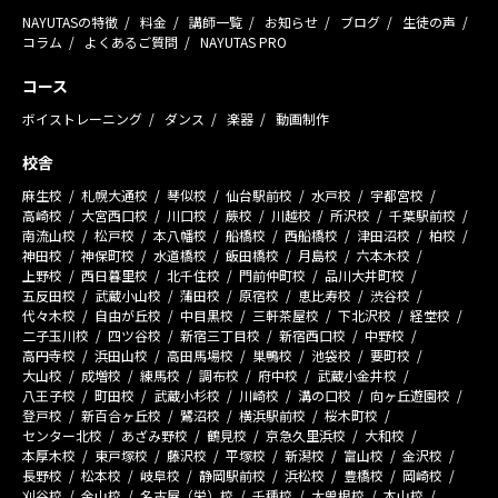
NAYUTASの特徴
料金
講師一覧
お知らせ
ブログ
生徒の声
コラム
よくあるご質問
NAYUTAS PRO
コース
ボイストレーニング
ダンス
楽器
動画制作
校舎
麻生校
札幌大通校
琴似校
仙台駅前校
水戸校
宇都宮校
高崎校
大宮西口校
川口校
蕨校
川越校
所沢校
千葉駅前校
南流山校
松戸校
本八幡校
船橋校
西船橋校
津田沼校
柏校
神田校
神保町校
水道橋校
飯田橋校
月島校
六本木校
上野校
西日暮里校
北千住校
門前仲町校
品川大井町校
五反田校
武蔵小山校
蒲田校
原宿校
恵比寿校
渋谷校
代々木校
自由が丘校
中目黒校
三軒茶屋校
下北沢校
経堂校
二子玉川校
四ツ谷校
新宿三丁目校
新宿西口校
中野校
高円寺校
浜田山校
高田馬場校
巣鴨校
池袋校
要町校
大山校
成増校
練馬校
調布校
府中校
武蔵小金井校
八王子校
町田校
武蔵小杉校
川崎校
溝の口校
向ヶ丘遊園校
登戸校
新百合ヶ丘校
鷺沼校
横浜駅前校
桜木町校
センター北校
あざみ野校
鶴見校
京急久里浜校
大和校
本厚木校
東戸塚校
藤沢校
平塚校
新潟校
富山校
金沢校
長野校
松本校
岐阜校
静岡駅前校
浜松校
豊橋校
岡崎校
刈谷校
金山校
名古屋（栄）校
千種校
大曽根校
本山校