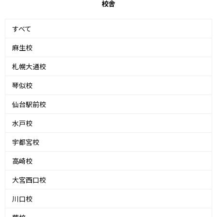
校舎
すべて
麻生校
札幌大通校
琴似校
仙台駅前校
水戸校
宇都宮校
高崎校
大宮西口校
川口校