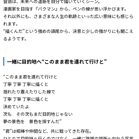
冒頭は、未来への道筋を自分で描いていくシーン。
漫画家を目指す『バクマン』から、ペンの線が思い浮かびます。
それ以外にも、さまざまな人生の軌跡といった広い意味にも感じら
れます。
“描くんだ”という強めの語尾から、決意と少しの強がりにも聞こえ
るようです。
一緒に目的地へ“このまま君を連れて行けと”
“このまま君を連れて行けと
丁寧 丁寧 丁寧に描くと
揺れたり震えたりした線で
丁寧 丁寧 丁寧に描くと
決めていたよ
次も その次もまだ目的地じゃない
夢の景色を 景色を探すんだ”
“君”は相棒や仲間など、共に戦ってきた存在。
ひとりで目的地へ行くのではなく、一緒に理想の場所へ向かう宣言