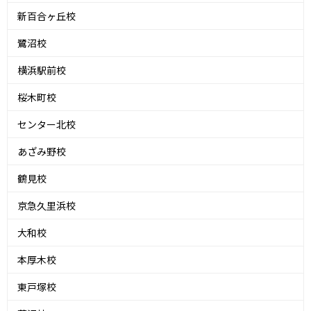
新百合ヶ丘校
鷺沼校
横浜駅前校
桜木町校
センター北校
あざみ野校
鶴見校
京急久里浜校
大和校
本厚木校
東戸塚校