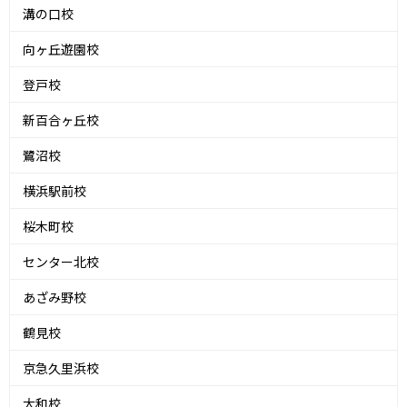
溝の口校
向ヶ丘遊園校
登戸校
新百合ヶ丘校
鷺沼校
横浜駅前校
桜木町校
センター北校
あざみ野校
鶴見校
京急久里浜校
大和校