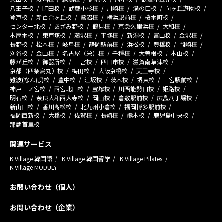
八王子校
町田校
武蔵小杉校
川崎校
溝の口校
向ヶ丘遊園校
登戸校
新百合ヶ丘校
鷺沼校
横浜駅前校
桜木町校
センター北校
あざみ野校
鶴見校
京急久里浜校
大和校
本厚木校
東戸塚校
藤沢校
平塚校
新潟校
富山校
金沢校
長野校
松本校
岐阜校
静岡駅前校
浜松校
豊橋校
岡崎校
刈谷校
金山校
名古屋（栄）校
千種校
大曽根校
本山校
藤が丘校
御器所校
一宮校
四日市校
滋賀南草津校
京都（四条烏丸）校
梅田校
大阪京橋校
天王寺校
難波(なんば)校
豊中校
江坂校
茨木校
堺東校
三宮駅前校
神戸三ノ宮校
西宮北口校
宝塚校
川西能勢口校
姫路校
明石校
奈良大和西大寺校
岡山校
倉敷駅前校
広島八丁堀校
新山口校
香川高松校
北九州小倉校
福岡博多駅前校
福岡西新校
大橋校
佐賀校
長崎校
熊本校
鹿児島中央校
那覇首里校
関連サービス
K Village 韓国語
K Village 韓国留学
K Village Pilates
K Village MODULY
お問い合わせ（個人）
お問い合わせ（企業）