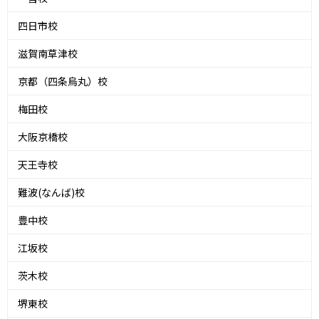
四日市校
滋賀南草津校
京都（四条烏丸）校
梅田校
大阪京橋校
天王寺校
難波(なんば)校
豊中校
江坂校
茨木校
堺東校