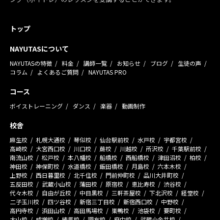
トップ
NAYUTASについて
NAYUTASの特徴
料金
講師一覧
お知らせ
ブログ
生徒の声
コラム
よくあるご質問
NAYUTAS PRO
コース
ボイストレーニング
ダンス
楽器
動画制作
校舎
麻生校
札幌大通校
琴似校
仙台駅前校
水戸校
宇都宮校
高崎校
大宮西口校
川口校
蕨校
川越校
所沢校
千葉駅前校
南流山校
松戸校
本八幡校
船橋校
西船橋校
津田沼校
柏校
神田校
神保町校
水道橋校
飯田橋校
月島校
六本木校
上野校
西日暮里校
北千住校
門前仲町校
品川大井町校
五反田校
武蔵小山校
蒲田校
原宿校
恵比寿校
渋谷校
代々木校
自由が丘校
中目黒校
三軒茶屋校
下北沢校
経堂校
二子玉川校
四ツ谷校
新宿三丁目校
新宿西口校
中野校
高円寺校
浜田山校
高田馬場校
巣鴨校
池袋校
要町校
大山校
成増校
練馬校
調布校
府中校
武蔵小金井校