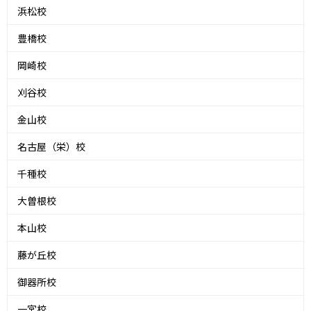
浜松校
豊橋校
岡崎校
刈谷校
金山校
名古屋（栄）校
千種校
大曽根校
本山校
藤が丘校
御器所校
一宮校