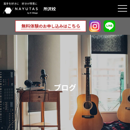
苦手を好きに 好きが得意に
togg
所沢校
navi
ブログ