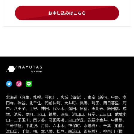
お申し込みはこちら
北海道（麻生、札幌、琴似）、宮城（仙台）、東京（新宿、中野、高
円寺、渋谷、北千住、門前仲町、大井町、巣鴨、町田、西日暮里、府
中、八王子、上野、神田、代々木、蒲田、原宿、恵比寿、飯田橋、成
増、池袋、要町、大山、練馬、調布、浜田山、経堂、五反田、武蔵小
山、二子玉川、四ツ谷、高田馬場、自由が丘、武蔵小金井、中目黒、
三軒茶屋、下北沢、月島、六本木、神保町、水道橋）、千葉（船橋、
津田沼、千葉、柏、本八幡、松戸、南流山、西船橋）、神奈川（横