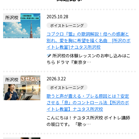
2025.10.28
所沢校
ボイストレーニング
コブクロ『蕾』の歌詞解説！母への感謝と
別れ、愛を胸に希望を描く名曲 [所沢のボ
イトレ教室]ナユタス所沢校
所沢校の体験レッスンのお申し込みはこ
ちら ドラマ『東京タ…
2026.3.22
所沢校
ボイストレーニング
歌うと声が震える・ブレる原因とは？安定
させる「息」のコントロール法【所沢のボ
イトレ教室】ナユタス所沢校
こんにちは！ナユタス所沢校 ボイトレ講師
の坂口です。 「歌っ…