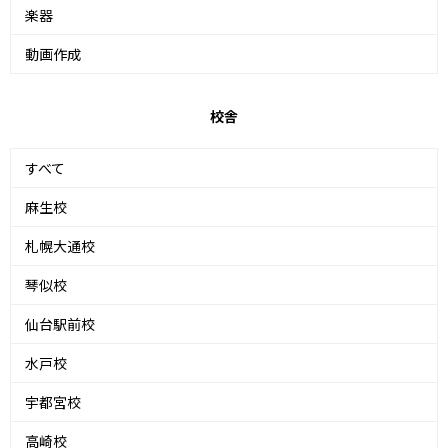
楽器
動画作成
校舎
すべて
麻生校
札幌大通校
琴似校
仙台駅前校
水戸校
宇都宮校
高崎校