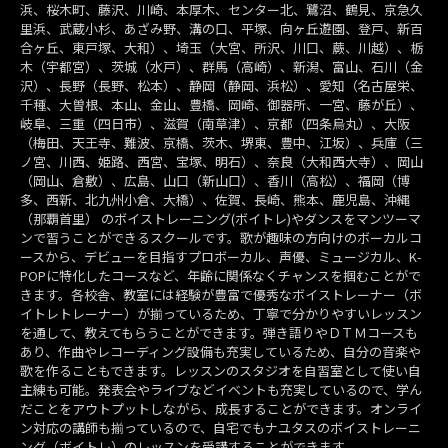
浜、桜木町、藤沢、川崎、本厚木、センター北、鷺沼、鶴見、京急久
里浜、武蔵小杉、あざみ野、溝の口、平塚、向ヶ丘遊園、登戸、新百
合ヶ丘、東戸塚、大和）、埼玉（大宮、所沢、川口、蕨、川越）、栃
木（宇都宮）、茨城（水戸）、群馬（高崎）、新潟、富山、石川（金
沢）、長野（長野、松本）、静岡（静岡、浜松）、愛知（名古屋栄、
千種、大曽根、本山、金山、豊橋、岡崎、御器所、一宮、藤が丘）、
岐阜、三重（四日市）、滋賀（南草津）、京都（四条烏丸）、大阪
（梅田、天王寺、難波、京橋、茨木、堺東、豊中、江坂）、兵庫（三
ノ宮、川西、姫路、西宮、宝塚、明石）、奈良（大和西大寺）、岡山
（岡山、倉敷）、広島、山口（新山口）、香川（高松）、福岡（博
多、西新、北九州小倉、大橋）、佐賀、長崎、熊本、鹿児島、沖縄
（那覇首里） のボイストレーニング(ボイトレ)やダンスをマンツーマ
ンで習うことができるスクールです。歌が趣味の方向けのボーカルコ
ースから、デビューを目指すプロボーカル、声優、ミュージカル、K-
POPに特化したコースなど、年齢に関係なくチャンスを掴むことがで
きます。各校舎、教室には経験が豊富で優秀なボイストレーナー（ボ
イトレトレーナー）が揃っているため、丁寧で分かりやすいレッスン
を通して、教えてもらうことができます。弾き語りやＤＴＭコースも
あり、作曲やレコーディング設備も充実しているため、自分の音楽や
歌を作ることもできます。レッスンのスタジオを自習室として使い自
主練も可能。発表会やライブなどイベントも充実しているので、学ん
だことをアウトプットしながら、成長することができます。オンライ
ン対応の講師も揃っているので、自宅でもナユタスのボイストレーニ
ング（ボイトレ）のレッスンを受講することができます。