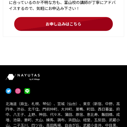
に合っているのか不明な方も、富山校の講師が丁寧にアドバ
イスするので、気軽にお申込み下さい！
お申し込みはこちら
北海道（麻生、札幌、琴似）、宮城（仙台）、東京（新宿、中野、高
円寺、渋谷、北千住、門前仲町、大井町、巣鴨、町田、西日暮里、府
中、八王子、上野、神田、代々木、蒲田、原宿、恵比寿、飯田橋、成
増、池袋、要町、大山、練馬、調布、浜田山、経堂、五反田、武蔵小
山、二子玉川、四ツ谷、高田馬場、自由が丘、武蔵小金井、中目黒、