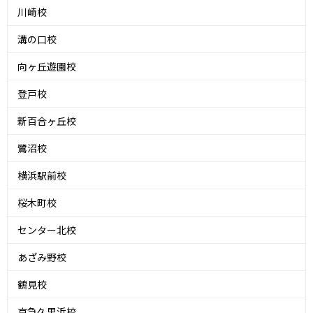
川崎校
溝の口校
向ヶ丘遊園校
登戸校
新百合ヶ丘校
鷺沼校
横浜駅前校
桜木町校
センター北校
あざみ野校
鶴見校
京急久里浜校