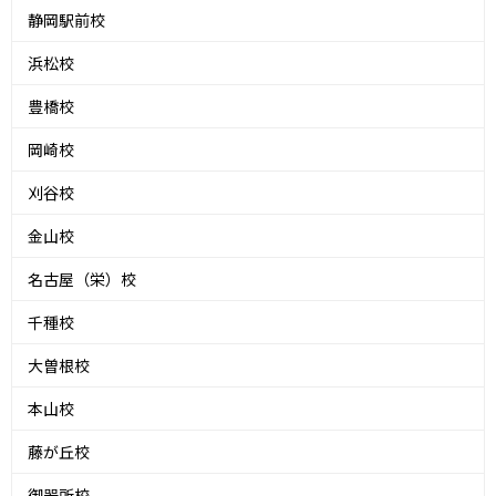
静岡駅前校
浜松校
豊橋校
岡崎校
刈谷校
金山校
名古屋（栄）校
千種校
大曽根校
本山校
藤が丘校
御器所校