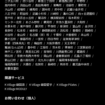
二子玉川校
四ツ谷校
新宿三丁目校
新宿西口校
中野校
高円寺校
浜田山校
高田馬場校
巣鴨校
池袋校
要町校
大山校
成増校
練馬校
調布校
府中校
武蔵小金井校
八王子校
町田校
武蔵小杉校
川崎校
溝の口校
向ヶ丘遊園校
登戸校
新百合ヶ丘校
鷺沼校
横浜駅前校
桜木町校
センター北校
あざみ野校
鶴見校
京急久里浜校
大和校
本厚木校
東戸塚校
藤沢校
平塚校
新潟校
富山校
金沢校
長野校
松本校
岐阜校
静岡駅前校
浜松校
豊橋校
岡崎校
刈谷校
金山校
名古屋（栄）校
千種校
大曽根校
本山校
藤が丘校
御器所校
一宮校
四日市校
滋賀南草津校
京都（四条烏丸）校
梅田校
大阪京橋校
天王寺校
難波(なんば)校
豊中校
江坂校
茨木校
堺東校
三宮駅前校
神戸三ノ宮校
西宮北口校
宝塚校
川西能勢口校
姫路校
明石校
奈良大和西大寺校
岡山校
倉敷駅前校
広島八丁堀校
新山口校
香川高松校
北九州小倉校
福岡博多駅前校
福岡西新校
大橋校
佐賀校
長崎校
熊本校
鹿児島中央校
那覇首里校
関連サービス
K Village 韓国語
K Village 韓国留学
K Village Pilates
K Village MODULY
お問い合わせ（個人）