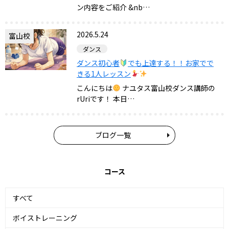
ン内容をご紹介 &nb…
2026.5.24
富山校
ダンス
ダンス初心者
でも上達する！！お家でで
きる1人レッスン
こんにちは
ナユタス富山校ダンス講師の
rUriです！ 本日…
ブログ一覧
コース
すべて
ボイストレーニング