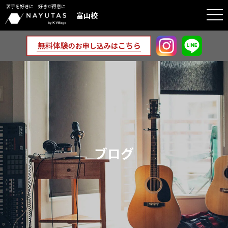
苦手を好きに 好きが得意に
togg
富山校
navi
ブログ