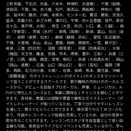
三軒茶屋、下北沢、月島、六本木、神保町、水道橋）、千葉（船橋、
津田沼、千葉、柏、本八幡、松戸、南流山、西船橋）、神奈川（横
浜、桜木町、藤沢、川崎、本厚木、センター北、鷺沼、鶴見、京急久
里浜、武蔵小杉、あざみ野、溝の口、平塚、向ヶ丘遊園、登戸、新百
合ヶ丘、東戸塚、大和）、埼玉（大宮、所沢、川口、蕨、川越）、栃
木（宇都宮）、茨城（水戸）、群馬（高崎）、新潟、富山、石川（金
沢）、長野（長野、松本）、静岡（静岡、浜松）、愛知（名古屋栄、
千種、大曽根、本山、金山、豊橋、岡崎、御器所、一宮、藤が丘）、
岐阜、三重（四日市）、滋賀（南草津）、京都（四条烏丸）、大阪
（梅田、天王寺、難波、京橋、茨木、堺東、豊中、江坂）、兵庫（三
ノ宮、川西、姫路、西宮、宝塚、明石）、奈良（大和西大寺）、岡山
（岡山、倉敷）、広島、山口（新山口）、香川（高松）、福岡（博
多、西新、北九州小倉、大橋）、佐賀、長崎、熊本、鹿児島、沖縄
（那覇首里） のボイストレーニング(ボイトレ)やダンスをマンツーマ
ンで習うことができるスクールです。歌が趣味の方向けのボーカルコ
ースから、デビューを目指すプロボーカル、声優、ミュージカル、K-
POPに特化したコースなど、年齢に関係なくチャンスを掴むことがで
きます。各校舎、教室には経験が豊富で優秀なボイストレーナー（ボ
イトレトレーナー）が揃っているため、丁寧で分かりやすいレッスン
を通して、教えてもらうことができます。弾き語りやＤＴＭコースも
あり、作曲やレコーディング設備も充実しているため、自分の音楽や
歌を作ることもできます。レッスンのスタジオを自習室として使い自
主練も可能。発表会やライブなどイベントも充実しているので、学ん