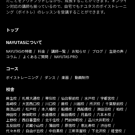
だことをアウトプットしながら、成長することができます。オンライ
ン対応の講師も揃っているので、自宅でもナユタスのボイストレーニ
ング（ボイトレ）のレッスンを受講することができます。
トップ
NAYUTASについて
NAYUTASの特徴
料金
講師一覧
お知らせ
ブログ
生徒の声
コラム
よくあるご質問
NAYUTAS PRO
コース
ボイストレーニング
ダンス
楽器
動画制作
校舎
麻生校
札幌大通校
琴似校
仙台駅前校
水戸校
宇都宮校
高崎校
大宮西口校
川口校
蕨校
川越校
所沢校
千葉駅前校
南流山校
松戸校
本八幡校
船橋校
西船橋校
津田沼校
柏校
神田校
神保町校
水道橋校
飯田橋校
月島校
六本木校
上野校
西日暮里校
北千住校
門前仲町校
品川大井町校
五反田校
武蔵小山校
蒲田校
原宿校
恵比寿校
渋谷校
代々木校
自由が丘校
中目黒校
三軒茶屋校
下北沢校
経堂校