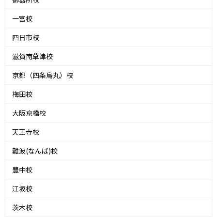
一宮校
四日市校
滋賀南草津校
京都（四条烏丸）校
梅田校
大阪京橋校
天王寺校
難波(なんば)校
豊中校
江坂校
茨木校