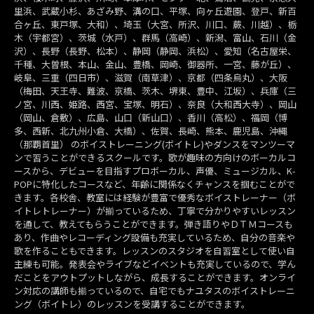
里浜、武蔵小杉、あざみ野、溝の口、平塚、向ヶ丘遊園、登戸、新百
合ヶ丘、東戸塚、大和）、埼玉（大宮、所沢、川口、蕨、川越）、栃
木（宇都宮）、茨城（水戸）、群馬（高崎）、新潟、富山、石川（金
沢）、長野（長野、松本）、静岡（静岡、浜松）、愛知（名古屋栄、
千種、大曽根、本山、金山、豊橋、岡崎、御器所、一宮、藤が丘）、
岐阜、三重（四日市）、滋賀（南草津）、京都（四条烏丸）、大阪
（梅田、天王寺、難波、京橋、茨木、堺東、豊中、江坂）、兵庫（三
ノ宮、川西、姫路、西宮、宝塚、明石）、奈良（大和西大寺）、岡山
（岡山、倉敷）、広島、山口（新山口）、香川（高松）、福岡（博
多、西新、北九州小倉、大橋）、佐賀、長崎、熊本、鹿児島、沖縄
（那覇首里） のボイストレーニング(ボイトレ)やダンスをマンツーマ
ンで習うことができるスクールです。歌が趣味の方向けのボーカルコ
ースから、デビューを目指すプロボーカル、声優、ミュージカル、K-
POPに特化したコースなど、年齢に関係なくチャンスを掴むことがで
きます。各校舎、教室には経験が豊富で優秀なボイストレーナー（ボ
イトレトレーナー）が揃っているため、丁寧で分かりやすいレッスン
を通して、教えてもらうことができます。弾き語りやＤＴＭコースも
あり、作曲やレコーディング設備も充実しているため、自分の音楽や
歌を作ることもできます。レッスンのスタジオを自習室として使い自
主練も可能。発表会やライブなどイベントも充実しているので、学ん
だことをアウトプットしながら、成長することができます。オンライ
ン対応の講師も揃っているので、自宅でもナユタスのボイストレーニ
ング（ボイトレ）のレッスンを受講することができます。