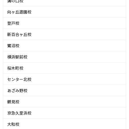
溝の口校
向ヶ丘遊園校
登戸校
新百合ヶ丘校
鷺沼校
横浜駅前校
桜木町校
センター北校
あざみ野校
鶴見校
京急久里浜校
大和校