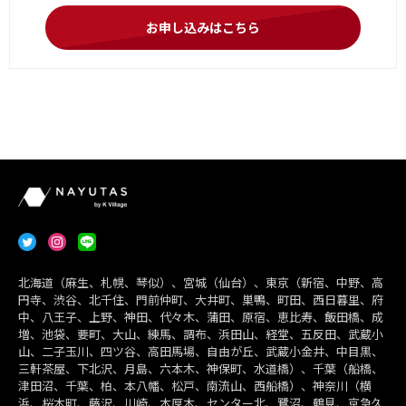
お申し込みはこちら
北海道（麻生、札幌、琴似）、宮城（仙台）、東京（新宿、中野、高
円寺、渋谷、北千住、門前仲町、大井町、巣鴨、町田、西日暮里、府
中、八王子、上野、神田、代々木、蒲田、原宿、恵比寿、飯田橋、成
増、池袋、要町、大山、練馬、調布、浜田山、経堂、五反田、武蔵小
山、二子玉川、四ツ谷、高田馬場、自由が丘、武蔵小金井、中目黒、
三軒茶屋、下北沢、月島、六本木、神保町、水道橋）、千葉（船橋、
津田沼、千葉、柏、本八幡、松戸、南流山、西船橋）、神奈川（横
浜、桜木町、藤沢、川崎、本厚木、センター北、鷺沼、鶴見、京急久