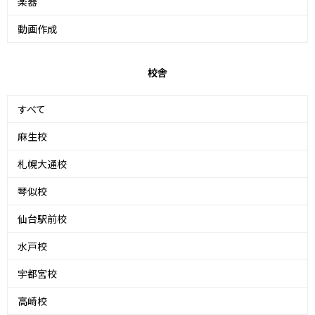
楽器
動画作成
校舎
すべて
麻生校
札幌大通校
琴似校
仙台駅前校
水戸校
宇都宮校
高崎校