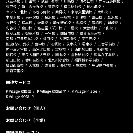
八王子校
町田校
武蔵小杉校
川崎校
溝の口校
向ヶ丘遊園校
登戸校
新百合ヶ丘校
鷺沼校
横浜駅前校
桜木町校
センター北校
あざみ野校
鶴見校
京急久里浜校
大和校
本厚木校
東戸塚校
藤沢校
平塚校
新潟校
富山校
金沢校
長野校
松本校
岐阜校
静岡駅前校
浜松校
豊橋校
岡崎校
刈谷校
金山校
名古屋（栄）校
千種校
大曽根校
本山校
藤が丘校
御器所校
一宮校
四日市校
滋賀南草津校
京都（四条烏丸）校
梅田校
大阪京橋校
天王寺校
難波(なんば)校
豊中校
江坂校
茨木校
堺東校
三宮駅前校
神戸三ノ宮校
西宮北口校
宝塚校
川西能勢口校
姫路校
明石校
奈良大和西大寺校
岡山校
倉敷駅前校
広島八丁堀校
新山口校
香川高松校
北九州小倉校
福岡博多駅前校
福岡西新校
大橋校
佐賀校
長崎校
熊本校
鹿児島中央校
那覇首里校
関連サービス
K Village 韓国語
K Village 韓国留学
K Village Pilates
K Village MODULY
お問い合わせ（個人）
お問い合わせ（企業）
無料体験レッスン