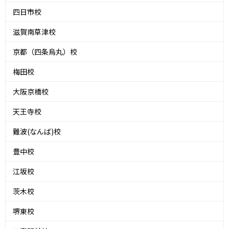
四日市校
滋賀南草津校
京都（四条烏丸）校
梅田校
大阪京橋校
天王寺校
難波(なんば)校
豊中校
江坂校
茨木校
堺東校