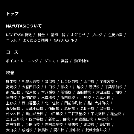
トップ
NAYUTASについて
NAYUTASの特徴
料金
講師一覧
お知らせ
ブログ
生徒の声
コラム
よくあるご質問
NAYUTAS PRO
コース
ボイストレーニング
ダンス
楽器
動画制作
校舎
麻生校
札幌大通校
琴似校
仙台駅前校
水戸校
宇都宮校
高崎校
大宮西口校
川口校
蕨校
川越校
所沢校
千葉駅前校
南流山校
松戸校
本八幡校
船橋校
西船橋校
津田沼校
柏校
神田校
神保町校
水道橋校
飯田橋校
月島校
六本木校
上野校
西日暮里校
北千住校
門前仲町校
品川大井町校
五反田校
武蔵小山校
蒲田校
原宿校
恵比寿校
渋谷校
代々木校
自由が丘校
中目黒校
三軒茶屋校
下北沢校
経堂校
二子玉川校
四ツ谷校
新宿三丁目校
新宿西口校
中野校
高円寺校
浜田山校
高田馬場校
巣鴨校
池袋校
要町校
大山校
成増校
練馬校
調布校
府中校
武蔵小金井校