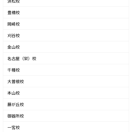
浜松校
豊橋校
岡崎校
刈谷校
金山校
名古屋（栄）校
千種校
大曽根校
本山校
藤が丘校
御器所校
一宮校