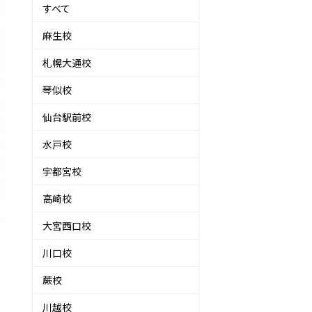
すべて
麻生校
札幌大通校
琴似校
仙台駅前校
水戸校
宇都宮校
高崎校
大宮西口校
川口校
蕨校
川越校