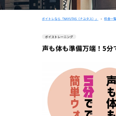
ボイトレなら「NAYUTAS（ナユタス）」
›
校舎一
ボイストレーニング
声も体も準備万端！5分