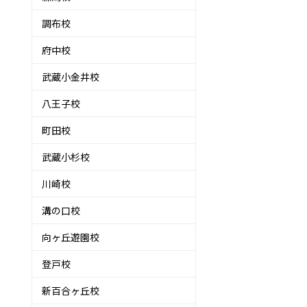
調布校
府中校
武蔵小金井校
八王子校
町田校
武蔵小杉校
川崎校
溝の口校
向ヶ丘遊園校
登戸校
新百合ヶ丘校