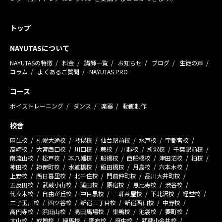
トップ
NAYUTASについて
NAYUTASの特徴
料金
講師一覧
お知らせ
ブログ
生徒の声
コラム
よくあるご質問
NAYUTAS PRO
コース
ボイストレーニング
ダンス
楽器
動画制作
校舎
麻生校
札幌大通校
琴似校
仙台駅前校
水戸校
宇都宮校
高崎校
大宮西口校
川口校
蕨校
川越校
所沢校
千葉駅前校
南流山校
松戸校
本八幡校
船橋校
西船橋校
津田沼校
柏校
神田校
神保町校
水道橋校
飯田橋校
月島校
六本木校
上野校
西日暮里校
北千住校
門前仲町校
品川大井町校
五反田校
武蔵小山校
蒲田校
原宿校
恵比寿校
渋谷校
代々木校
自由が丘校
中目黒校
三軒茶屋校
下北沢校
経堂校
二子玉川校
四ツ谷校
新宿三丁目校
新宿西口校
中野校
高円寺校
浜田山校
高田馬場校
巣鴨校
池袋校
要町校
大山校
成増校
練馬校
調布校
府中校
武蔵小金井校