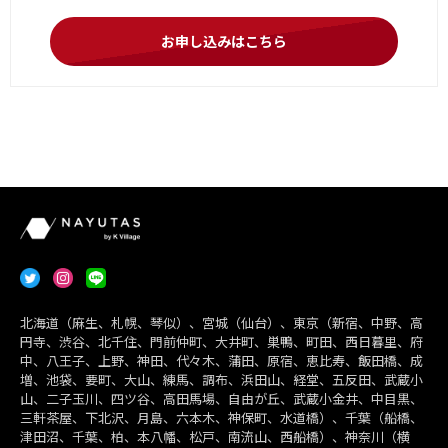
お申し込みはこちら
北海道（麻生、札幌、琴似）、宮城（仙台）、東京（新宿、中野、高
円寺、渋谷、北千住、門前仲町、大井町、巣鴨、町田、西日暮里、府
中、八王子、上野、神田、代々木、蒲田、原宿、恵比寿、飯田橋、成
増、池袋、要町、大山、練馬、調布、浜田山、経堂、五反田、武蔵小
山、二子玉川、四ツ谷、高田馬場、自由が丘、武蔵小金井、中目黒、
三軒茶屋、下北沢、月島、六本木、神保町、水道橋）、千葉（船橋、
津田沼、千葉、柏、本八幡、松戸、南流山、西船橋）、神奈川（横