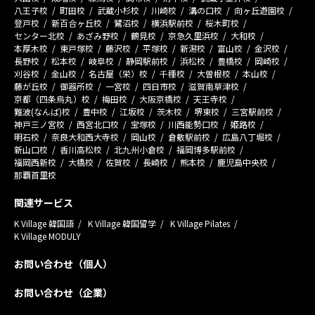
八王子校
町田校
武蔵小杉校
川崎校
溝の口校
向ヶ丘遊園校
登戸校
新百合ヶ丘校
鷺沼校
横浜駅前校
桜木町校
センター北校
あざみ野校
鶴見校
京急久里浜校
大和校
本厚木校
東戸塚校
藤沢校
平塚校
新潟校
富山校
金沢校
長野校
松本校
岐阜校
静岡駅前校
浜松校
豊橋校
岡崎校
刈谷校
金山校
名古屋（栄）校
千種校
大曽根校
本山校
藤が丘校
御器所校
一宮校
四日市校
滋賀南草津校
京都（四条烏丸）校
梅田校
大阪京橋校
天王寺校
難波(なんば)校
豊中校
江坂校
茨木校
堺東校
三宮駅前校
神戸三ノ宮校
西宮北口校
宝塚校
川西能勢口校
姫路校
明石校
奈良大和西大寺校
岡山校
倉敷駅前校
広島八丁堀校
新山口校
香川高松校
北九州小倉校
福岡博多駅前校
福岡西新校
大橋校
佐賀校
長崎校
熊本校
鹿児島中央校
那覇首里校
関連サービス
K Village 韓国語
K Village 韓国留学
K Village Pilates
K Village MODULY
お問い合わせ（個人）
お問い合わせ（企業）