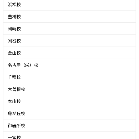
浜松校
豊橋校
岡崎校
刈谷校
金山校
名古屋（栄）校
千種校
大曽根校
本山校
藤が丘校
御器所校
一宮校