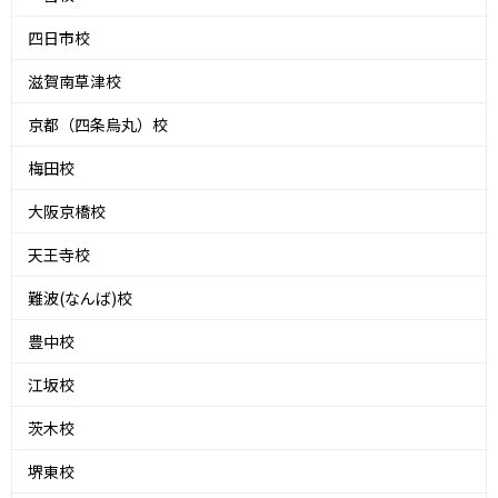
四日市校
滋賀南草津校
京都（四条烏丸）校
梅田校
大阪京橋校
天王寺校
難波(なんば)校
豊中校
江坂校
茨木校
堺東校