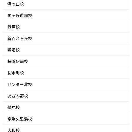
溝の口校
向ヶ丘遊園校
登戸校
新百合ヶ丘校
鷺沼校
横浜駅前校
桜木町校
センター北校
あざみ野校
鶴見校
京急久里浜校
大和校