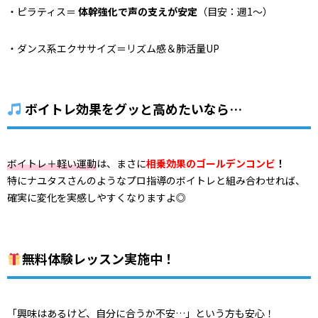
・ピラティス＝
体幹強化で声の支えが安定
（目安：週1～）
・ダンス系エクササイズ＝リズム感＆肺活量UP
ボイトレ効果をグッと高めたいなら…
ボイトレ＋軽い運動
は、まさに
相乗効果のゴールデンコンビ
！
特にナユタスさんのようなプロ指導のボイトレと組み合わせれば、
確実に変化を実感しやすくなりますよ◎
無料体験レッスン実施中！
「興味はあるけど、自分に合うか不安…」という方も安心！