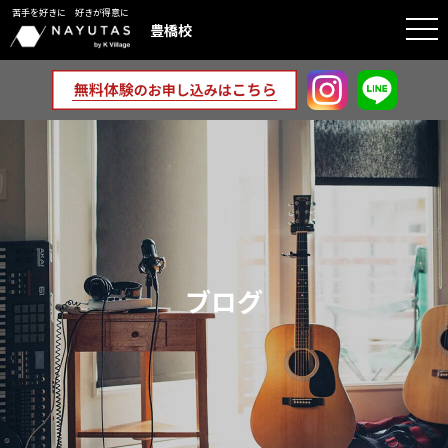
苦手を好きに 好きが得意に
togg
豊橋校
navi
ブログ