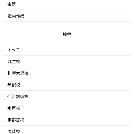
楽器
動画作成
校舎
すべて
麻生校
札幌大通校
琴似校
仙台駅前校
水戸校
宇都宮校
高崎校