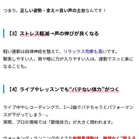
つまり、
正しい姿勢・支え＝良い声の土台
なんです！
【3】
ス
トレス軽減
→声の伸びが良くなる
軽い運動は自律神経を整えて、
リラックス効果も高い
です。
緊張しやすい人、肩や喉に力が入りやすい人は、運動でスッと楽に
なることも。
【4】ライブやレッスンでも
“バテない体力”がつく
ライブ中やレコーディングで、1〜2曲でバテちゃうとパフォーマン
スが下がってしまう…。
実際、プロの現場では「歌唱体力」が大きく問われます。
ウォーキング・ランニングのような
有酸素運動は、無理なく“歌える