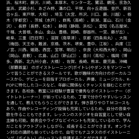
浜、桜木町、藤沢、川崎、本厚木、センター北、鷺沼、鶴見、京急久
里浜、武蔵小杉、あざみ野、溝の口、平塚、向ヶ丘遊園、登戸、新百
合ヶ丘、東戸塚、大和）、埼玉（大宮、所沢、川口、蕨、川越）、栃
木（宇都宮）、茨城（水戸）、群馬（高崎）、新潟、富山、石川（金
沢）、長野（長野、松本）、静岡（静岡、浜松）、愛知（名古屋栄、
千種、大曽根、本山、金山、豊橋、岡崎、御器所、一宮、藤が丘）、
岐阜、三重（四日市）、滋賀（南草津）、京都（四条烏丸）、大阪
（梅田、天王寺、難波、京橋、茨木、堺東、豊中、江坂）、兵庫（三
ノ宮、川西、姫路、西宮、宝塚、明石）、奈良（大和西大寺）、岡山
（岡山、倉敷）、広島、山口（新山口）、香川（高松）、福岡（博
多、西新、北九州小倉、大橋）、佐賀、長崎、熊本、鹿児島、沖縄
（那覇首里） のボイストレーニング(ボイトレ)やダンスをマンツーマ
ンで習うことができるスクールです。歌が趣味の方向けのボーカルコ
ースから、デビューを目指すプロボーカル、声優、ミュージカル、K-
POPに特化したコースなど、年齢に関係なくチャンスを掴むことがで
きます。各校舎、教室には経験が豊富で優秀なボイストレーナー（ボ
イトレトレーナー）が揃っているため、丁寧で分かりやすいレッスン
を通して、教えてもらうことができます。弾き語りやＤＴＭコースも
あり、作曲やレコーディング設備も充実しているため、自分の音楽や
歌を作ることもできます。レッスンのスタジオを自習室として使い自
主練も可能。発表会やライブなどイベントも充実しているので、学ん
だことをアウトプットしながら、成長することができます。オンライ
ン対応の講師も揃っているので、自宅でもナユタスのボイストレーニ
ング（ボイトレ）のレッスンを受講することができます。