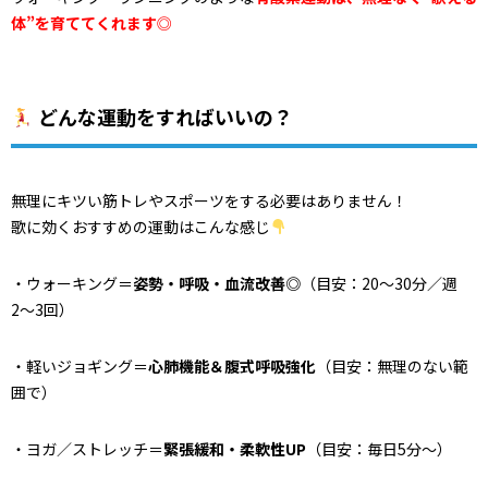
体”を育ててくれます
◎
どんな運動をすればいいの？
無理にキツい筋トレやスポーツをする必要はありません！
歌に効くおすすめの運動はこんな感じ
・ウォーキング＝
姿勢・呼吸・血流改善◎
（目安：20〜30分／週
2〜3回）
・軽いジョギング＝
心肺機能＆腹式呼吸強化
（目安：無理のない範
囲で）
・ヨガ／ストレッチ＝
緊張緩和・柔軟性UP
（目安：毎日5分〜）