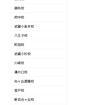
調布校
府中校
武蔵小金井校
八王子校
町田校
武蔵小杉校
川崎校
溝の口校
向ヶ丘遊園校
登戸校
新百合ヶ丘校