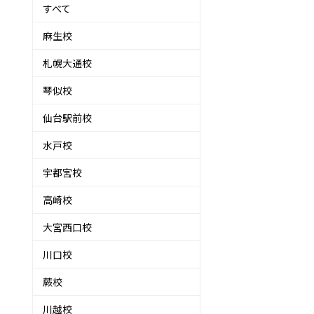
すべて
麻生校
札幌大通校
琴似校
仙台駅前校
水戸校
宇都宮校
高崎校
大宮西口校
川口校
蕨校
川越校