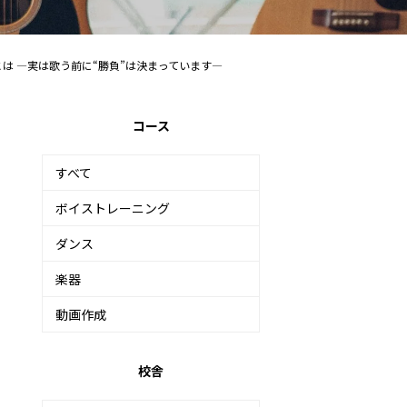
は ―実は歌う前に“勝負”は決まっています―
コース
すべて
ボイストレーニング
ダンス
楽器
動画作成
校舎