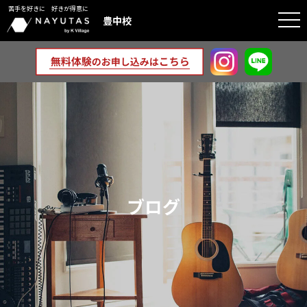
苦手を好きに 好きが得意に
togg
豊中校
navi
ブログ