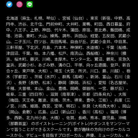
北海道（麻生、札幌、琴似）、宮城（仙台）、東京（新宿、中野、高
円寺、渋谷、北千住、門前仲町、大井町、巣鴨、町田、西日暮里、府
中、八王子、上野、神田、代々木、蒲田、原宿、恵比寿、飯田橋、成
増、池袋、要町、大山、練馬、調布、浜田山、経堂、五反田、武蔵小
山、二子玉川、四ツ谷、高田馬場、自由が丘、武蔵小金井、中目黒、
三軒茶屋、下北沢、月島、六本木、神保町、水道橋）、千葉（船橋、
津田沼、千葉、柏、本八幡、松戸、南流山、西船橋）、神奈川（横
浜、桜木町、藤沢、川崎、本厚木、センター北、鷺沼、鶴見、京急久
里浜、武蔵小杉、あざみ野、溝の口、平塚、向ヶ丘遊園、登戸、新百
合ヶ丘、東戸塚、大和）、埼玉（大宮、所沢、川口、蕨、川越）、栃
木（宇都宮）、茨城（水戸）、群馬（高崎）、新潟、富山、石川（金
沢）、長野（長野、松本）、静岡（静岡、浜松）、愛知（名古屋栄、
千種、大曽根、本山、金山、豊橋、岡崎、御器所、一宮、藤が丘）、
岐阜、三重（四日市）、滋賀（南草津）、京都（四条烏丸）、大阪
（梅田、天王寺、難波、京橋、茨木、堺東、豊中、江坂）、兵庫（三
ノ宮、川西、姫路、西宮、宝塚、明石）、奈良（大和西大寺）、岡山
（岡山、倉敷）、広島、山口（新山口）、香川（高松）、福岡（博
多、西新、北九州小倉、大橋）、佐賀、長崎、熊本、鹿児島、沖縄
（那覇首里） のボイストレーニング(ボイトレ)やダンスをマンツーマ
ンで習うことができるスクールです。歌が趣味の方向けのボーカルコ
ースから、デビューを目指すプロボーカル、声優、ミュージカル、K-