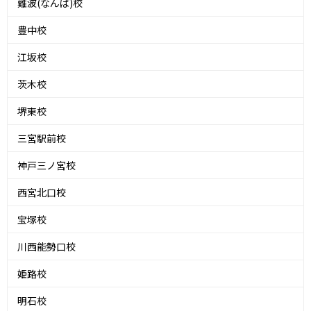
難波(なんば)校
豊中校
江坂校
茨木校
堺東校
三宮駅前校
神戸三ノ宮校
西宮北口校
宝塚校
川西能勢口校
姫路校
明石校