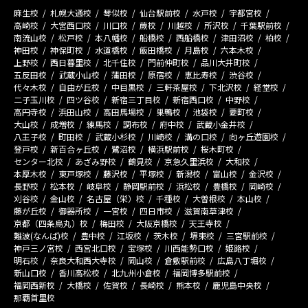
麻生校
札幌大通校
琴似校
仙台駅前校
水戸校
宇都宮校
高崎校
大宮西口校
川口校
蕨校
川越校
所沢校
千葉駅前校
南流山校
松戸校
本八幡校
船橋校
西船橋校
津田沼校
柏校
神田校
神保町校
水道橋校
飯田橋校
月島校
六本木校
上野校
西日暮里校
北千住校
門前仲町校
品川大井町校
五反田校
武蔵小山校
蒲田校
原宿校
恵比寿校
渋谷校
代々木校
自由が丘校
中目黒校
三軒茶屋校
下北沢校
経堂校
二子玉川校
四ツ谷校
新宿三丁目校
新宿西口校
中野校
高円寺校
浜田山校
高田馬場校
巣鴨校
池袋校
要町校
大山校
成増校
練馬校
調布校
府中校
武蔵小金井校
八王子校
町田校
武蔵小杉校
川崎校
溝の口校
向ヶ丘遊園校
登戸校
新百合ヶ丘校
鷺沼校
横浜駅前校
桜木町校
センター北校
あざみ野校
鶴見校
京急久里浜校
大和校
本厚木校
東戸塚校
藤沢校
平塚校
新潟校
富山校
金沢校
長野校
松本校
岐阜校
静岡駅前校
浜松校
豊橋校
岡崎校
刈谷校
金山校
名古屋（栄）校
千種校
大曽根校
本山校
藤が丘校
御器所校
一宮校
四日市校
滋賀南草津校
京都（四条烏丸）校
梅田校
大阪京橋校
天王寺校
難波(なんば)校
豊中校
江坂校
茨木校
堺東校
三宮駅前校
神戸三ノ宮校
西宮北口校
宝塚校
川西能勢口校
姫路校
明石校
奈良大和西大寺校
岡山校
倉敷駅前校
広島八丁堀校
新山口校
香川高松校
北九州小倉校
福岡博多駅前校
福岡西新校
大橋校
佐賀校
長崎校
熊本校
鹿児島中央校
那覇首里校