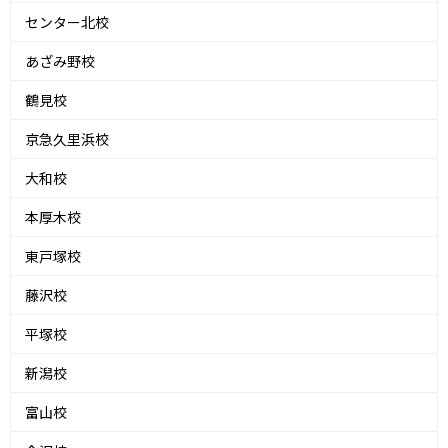
センター北校
あざみ野校
鶴見校
京急久里浜校
大和校
本厚木校
東戸塚校
藤沢校
平塚校
新潟校
富山校