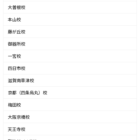
大曽根校
本山校
藤が丘校
御器所校
一宮校
四日市校
滋賀南草津校
京都（四条烏丸）校
梅田校
大阪京橋校
天王寺校