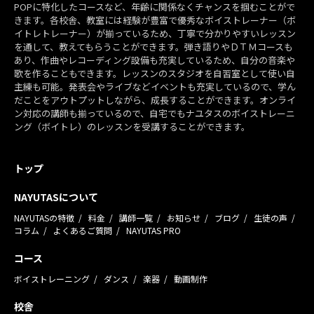
POPに特化したコースなど、年齢に関係なくチャンスを掴むことがで
きます。各校舎、教室には経験が豊富で優秀なボイストレーナー（ボ
イトレトレーナー）が揃っているため、丁寧で分かりやすいレッスン
を通して、教えてもらうことができます。弾き語りやＤＴＭコースも
あり、作曲やレコーディング設備も充実しているため、自分の音楽や
歌を作ることもできます。レッスンのスタジオを自習室として使い自
主練も可能。発表会やライブなどイベントも充実しているので、学ん
だことをアウトプットしながら、成長することができます。オンライ
ン対応の講師も揃っているので、自宅でもナユタスのボイストレーニ
ング（ボイトレ）のレッスンを受講することができます。
トップ
NAYUTASについて
NAYUTASの特徴
料金
講師一覧
お知らせ
ブログ
生徒の声
コラム
よくあるご質問
NAYUTAS PRO
コース
ボイストレーニング
ダンス
楽器
動画制作
校舎