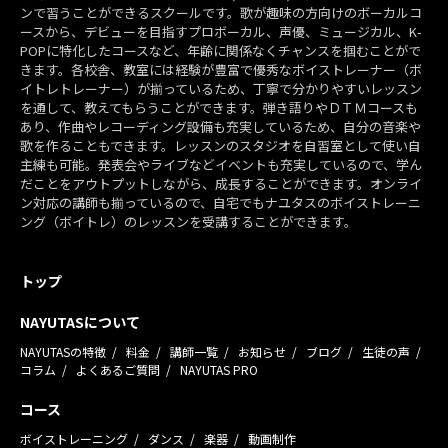
ンで習うことができるスクールです。歌が趣味の方向けのボーカルコ
ースから、デビューを目指すプロボーカル、声優、ミュージカル、K-
POPに特化したコースなど、年齢に関係なくチャンスを掴むことがで
きます。各校舎、教室には経験が豊富で優秀なボイストレーナー（ボ
イトレトレーナー）が揃っているため、丁寧で分かりやすいレッスン
を通して、教えてもらうことができます。弾き語りやＤＴＭコースも
あり、作曲やレコーディング設備も充実しているため、自分の音楽や
歌を作ることもできます。レッスンのスタジオを自習室として使い自
主練も可能。発表会やライブなどイベントも充実しているので、学ん
だことをアウトプットしながら、成長することができます。オンライ
ン対応の講師も揃っているので、自宅でもナユタスのボイストレーニ
ング（ボイトレ）のレッスンを受講することができます。
トップ
NAYUTASについて
NAYUTASの特徴
料金
講師一覧
お知らせ
ブログ
生徒の声
コラム
よくあるご質問
NAYUTAS PRO
コース
ボイストレーニング
ダンス
楽器
動画制作