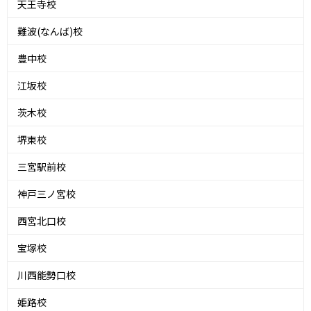
天王寺校
難波(なんば)校
豊中校
江坂校
茨木校
堺東校
三宮駅前校
神戸三ノ宮校
西宮北口校
宝塚校
川西能勢口校
姫路校