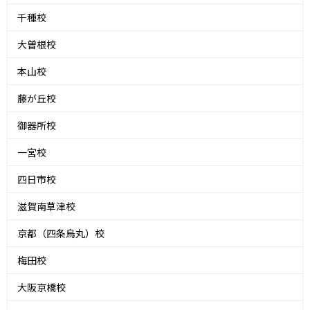
千種校
大曽根校
本山校
藤が丘校
御器所校
一宮校
四日市校
滋賀南草津校
京都（四条烏丸）校
梅田校
大阪京橋校