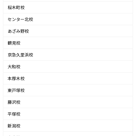
桜木町校
センター北校
あざみ野校
鶴見校
京急久里浜校
大和校
本厚木校
東戸塚校
藤沢校
平塚校
新潟校