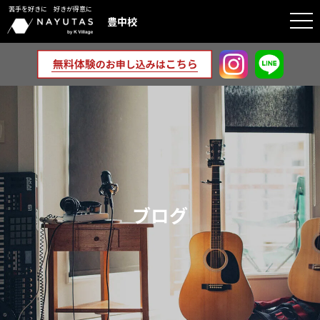
苦手を好きに 好きが得意に
togg
豊中校
navi
ブログ