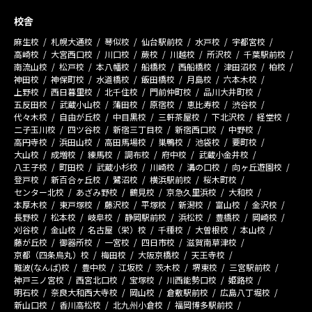
校舎
麻生校
札幌大通校
琴似校
仙台駅前校
水戸校
宇都宮校
高崎校
大宮西口校
川口校
蕨校
川越校
所沢校
千葉駅前校
南流山校
松戸校
本八幡校
船橋校
西船橋校
津田沼校
柏校
神田校
神保町校
水道橋校
飯田橋校
月島校
六本木校
上野校
西日暮里校
北千住校
門前仲町校
品川大井町校
五反田校
武蔵小山校
蒲田校
原宿校
恵比寿校
渋谷校
代々木校
自由が丘校
中目黒校
三軒茶屋校
下北沢校
経堂校
二子玉川校
四ツ谷校
新宿三丁目校
新宿西口校
中野校
高円寺校
浜田山校
高田馬場校
巣鴨校
池袋校
要町校
大山校
成増校
練馬校
調布校
府中校
武蔵小金井校
八王子校
町田校
武蔵小杉校
川崎校
溝の口校
向ヶ丘遊園校
登戸校
新百合ヶ丘校
鷺沼校
横浜駅前校
桜木町校
センター北校
あざみ野校
鶴見校
京急久里浜校
大和校
本厚木校
東戸塚校
藤沢校
平塚校
新潟校
富山校
金沢校
長野校
松本校
岐阜校
静岡駅前校
浜松校
豊橋校
岡崎校
刈谷校
金山校
名古屋（栄）校
千種校
大曽根校
本山校
藤が丘校
御器所校
一宮校
四日市校
滋賀南草津校
京都（四条烏丸）校
梅田校
大阪京橋校
天王寺校
難波(なんば)校
豊中校
江坂校
茨木校
堺東校
三宮駅前校
神戸三ノ宮校
西宮北口校
宝塚校
川西能勢口校
姫路校
明石校
奈良大和西大寺校
岡山校
倉敷駅前校
広島八丁堀校
新山口校
香川高松校
北九州小倉校
福岡博多駅前校