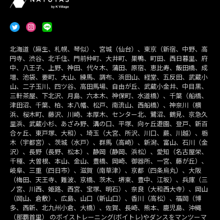
北海道（麻生、札幌、琴似）、宮城（仙台）、東京（新宿、中野、高
円寺、渋谷、北千住、門前仲町、大井町、巣鴨、町田、西日暮里、府
中、八王子、上野、神田、代々木、蒲田、原宿、恵比寿、飯田橋、成
増、池袋、要町、大山、練馬、調布、浜田山、経堂、五反田、武蔵小
山、二子玉川、四ツ谷、高田馬場、自由が丘、武蔵小金井、中目黒、
三軒茶屋、下北沢、月島、六本木、神保町、水道橋）、千葉（船橋、
津田沼、千葉、柏、本八幡、松戸、南流山、西船橋）、神奈川（横
浜、桜木町、藤沢、川崎、本厚木、センター北、鷺沼、鶴見、京急久
里浜、武蔵小杉、あざみ野、溝の口、平塚、向ヶ丘遊園、登戸、新百
合ヶ丘、東戸塚、大和）、埼玉（大宮、所沢、川口、蕨、川越）、栃
木（宇都宮）、茨城（水戸）、群馬（高崎）、新潟、富山、石川（金
沢）、長野（長野、松本）、静岡（静岡、浜松）、愛知（名古屋栄、
千種、大曽根、本山、金山、豊橋、岡崎、御器所、一宮、藤が丘）、
岐阜、三重（四日市）、滋賀（南草津）、京都（四条烏丸）、大阪
（梅田、天王寺、難波、京橋、茨木、堺東、豊中、江坂）、兵庫（三
ノ宮、川西、姫路、西宮、宝塚、明石）、奈良（大和西大寺）、岡山
（岡山、倉敷）、広島、山口（新山口）、香川（高松）、福岡（博
多、西新、北九州小倉、大橋）、佐賀、長崎、熊本、鹿児島、沖縄
（那覇首里） のボイストレーニング(ボイトレ)やダンスをマンツーマ