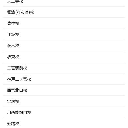
天王寺校
難波(なんば)校
豊中校
江坂校
茨木校
堺東校
三宮駅前校
神戸三ノ宮校
西宮北口校
宝塚校
川西能勢口校
姫路校