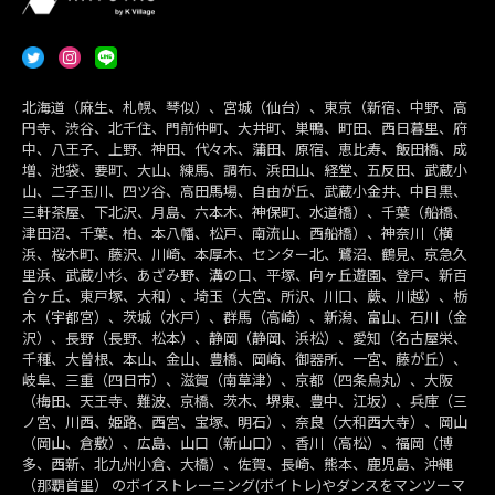
北海道（麻生、札幌、琴似）、宮城（仙台）、東京（新宿、中野、高
円寺、渋谷、北千住、門前仲町、大井町、巣鴨、町田、西日暮里、府
中、八王子、上野、神田、代々木、蒲田、原宿、恵比寿、飯田橋、成
増、池袋、要町、大山、練馬、調布、浜田山、経堂、五反田、武蔵小
山、二子玉川、四ツ谷、高田馬場、自由が丘、武蔵小金井、中目黒、
三軒茶屋、下北沢、月島、六本木、神保町、水道橋）、千葉（船橋、
津田沼、千葉、柏、本八幡、松戸、南流山、西船橋）、神奈川（横
浜、桜木町、藤沢、川崎、本厚木、センター北、鷺沼、鶴見、京急久
里浜、武蔵小杉、あざみ野、溝の口、平塚、向ヶ丘遊園、登戸、新百
合ヶ丘、東戸塚、大和）、埼玉（大宮、所沢、川口、蕨、川越）、栃
木（宇都宮）、茨城（水戸）、群馬（高崎）、新潟、富山、石川（金
沢）、長野（長野、松本）、静岡（静岡、浜松）、愛知（名古屋栄、
千種、大曽根、本山、金山、豊橋、岡崎、御器所、一宮、藤が丘）、
岐阜、三重（四日市）、滋賀（南草津）、京都（四条烏丸）、大阪
（梅田、天王寺、難波、京橋、茨木、堺東、豊中、江坂）、兵庫（三
ノ宮、川西、姫路、西宮、宝塚、明石）、奈良（大和西大寺）、岡山
（岡山、倉敷）、広島、山口（新山口）、香川（高松）、福岡（博
多、西新、北九州小倉、大橋）、佐賀、長崎、熊本、鹿児島、沖縄
（那覇首里） のボイストレーニング(ボイトレ)やダンスをマンツーマ