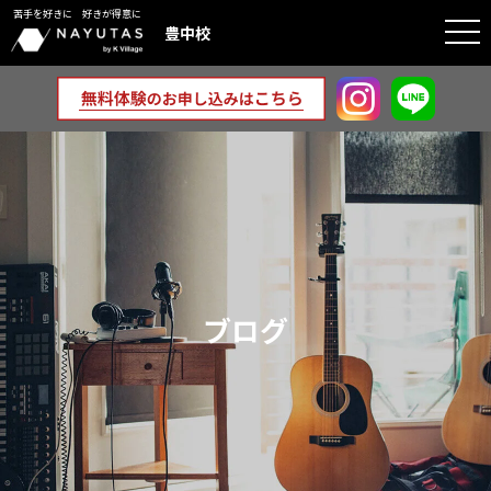
苦手を好きに 好きが得意に
togg
豊中校
navi
ブログ