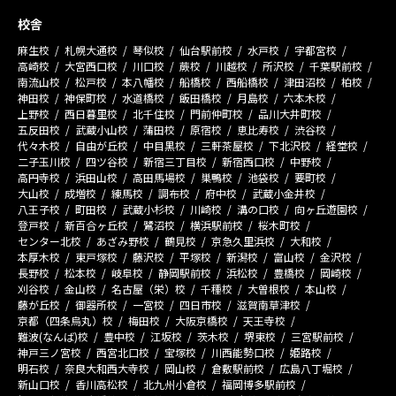
校舎
麻生校
札幌大通校
琴似校
仙台駅前校
水戸校
宇都宮校
高崎校
大宮西口校
川口校
蕨校
川越校
所沢校
千葉駅前校
南流山校
松戸校
本八幡校
船橋校
西船橋校
津田沼校
柏校
神田校
神保町校
水道橋校
飯田橋校
月島校
六本木校
上野校
西日暮里校
北千住校
門前仲町校
品川大井町校
五反田校
武蔵小山校
蒲田校
原宿校
恵比寿校
渋谷校
代々木校
自由が丘校
中目黒校
三軒茶屋校
下北沢校
経堂校
二子玉川校
四ツ谷校
新宿三丁目校
新宿西口校
中野校
高円寺校
浜田山校
高田馬場校
巣鴨校
池袋校
要町校
大山校
成増校
練馬校
調布校
府中校
武蔵小金井校
八王子校
町田校
武蔵小杉校
川崎校
溝の口校
向ヶ丘遊園校
登戸校
新百合ヶ丘校
鷺沼校
横浜駅前校
桜木町校
センター北校
あざみ野校
鶴見校
京急久里浜校
大和校
本厚木校
東戸塚校
藤沢校
平塚校
新潟校
富山校
金沢校
長野校
松本校
岐阜校
静岡駅前校
浜松校
豊橋校
岡崎校
刈谷校
金山校
名古屋（栄）校
千種校
大曽根校
本山校
藤が丘校
御器所校
一宮校
四日市校
滋賀南草津校
京都（四条烏丸）校
梅田校
大阪京橋校
天王寺校
難波(なんば)校
豊中校
江坂校
茨木校
堺東校
三宮駅前校
神戸三ノ宮校
西宮北口校
宝塚校
川西能勢口校
姫路校
明石校
奈良大和西大寺校
岡山校
倉敷駅前校
広島八丁堀校
新山口校
香川高松校
北九州小倉校
福岡博多駅前校