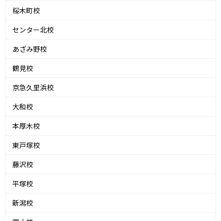
桜木町校
センター北校
あざみ野校
鶴見校
京急久里浜校
大和校
本厚木校
東戸塚校
藤沢校
平塚校
新潟校