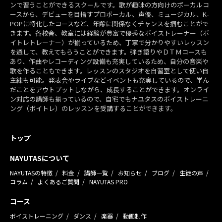
ンで習うことができるスクールです。歌が趣味の方向けのボーカルコ
ースから、デビューを目指すプロボーカル、声優、ミュージカル、K-
POPに特化したコースなど、年齢に関係なくチャンスを掴むことがで
きます。各校舎、教室には経験が豊富で優秀なボイストレーナー（ボ
イトレトレーナー）が揃っているため、丁寧で分かりやすいレッスン
を通して、教えてもらうことができます。弾き語りやＤＴＭコースも
あり、作曲やレコーディング設備も充実しているため、自分の音楽や
歌を作ることもできます。レッスンのスタジオを自習室として使い自
主練も可能。発表会やライブなどイベントも充実しているので、学ん
だことをアウトプットしながら、成長することができます。オンライ
ン対応の講師も揃っているので、自宅でもナユタスのボイストレーニ
ング（ボイトレ）のレッスンを受講することができます。
トップ
NAYUTASについて
NAYUTASの特徴
料金
講師一覧
お知らせ
ブログ
生徒の声
コラム
よくあるご質問
NAYUTAS PRO
コース
ボイストレーニング
ダンス
楽器
動画制作