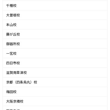
千種校
大曽根校
本山校
藤が丘校
御器所校
一宮校
四日市校
滋賀南草津校
京都（四条烏丸）校
梅田校
大阪京橋校