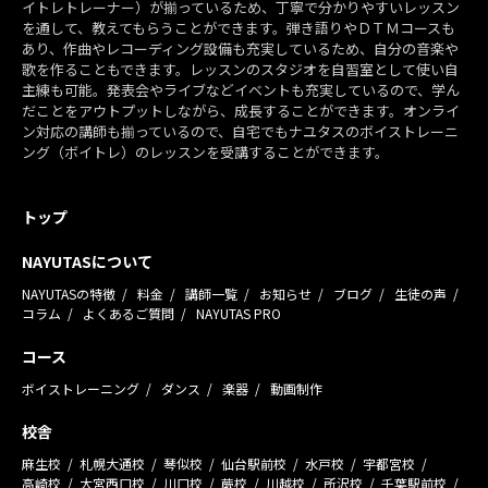
イトレトレーナー）が揃っているため、丁寧で分かりやすいレッスン
を通して、教えてもらうことができます。弾き語りやＤＴＭコースも
あり、作曲やレコーディング設備も充実しているため、自分の音楽や
歌を作ることもできます。レッスンのスタジオを自習室として使い自
主練も可能。発表会やライブなどイベントも充実しているので、学ん
だことをアウトプットしながら、成長することができます。オンライ
ン対応の講師も揃っているので、自宅でもナユタスのボイストレーニ
ング（ボイトレ）のレッスンを受講することができます。
トップ
NAYUTASについて
NAYUTASの特徴
料金
講師一覧
お知らせ
ブログ
生徒の声
コラム
よくあるご質問
NAYUTAS PRO
コース
ボイストレーニング
ダンス
楽器
動画制作
校舎
麻生校
札幌大通校
琴似校
仙台駅前校
水戸校
宇都宮校
高崎校
大宮西口校
川口校
蕨校
川越校
所沢校
千葉駅前校