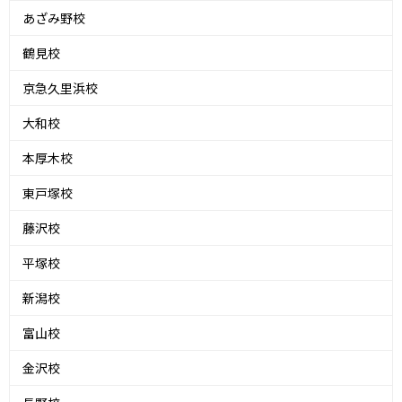
あざみ野校
鶴見校
京急久里浜校
大和校
本厚木校
東戸塚校
藤沢校
平塚校
新潟校
富山校
金沢校