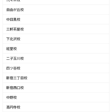
自由が丘校
中目黒校
三軒茶屋校
下北沢校
経堂校
二子玉川校
四ツ谷校
新宿三丁目校
新宿西口校
中野校
高円寺校