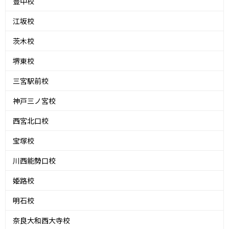
豊中校
江坂校
茨木校
堺東校
三宮駅前校
神戸三ノ宮校
西宮北口校
宝塚校
川西能勢口校
姫路校
明石校
奈良大和西大寺校