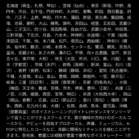
北海道（麻生、札幌、琴似）、宮城（仙台）、東京（新宿、中野、高
円寺、渋谷、北千住、門前仲町、大井町、巣鴨、町田、西日暮里、府
中、八王子、上野、神田、代々木、蒲田、原宿、恵比寿、飯田橋、成
増、池袋、要町、大山、練馬、調布、浜田山、経堂、五反田、武蔵小
山、二子玉川、四ツ谷、高田馬場、自由が丘、武蔵小金井、中目黒、
三軒茶屋、下北沢、月島、六本木、神保町、水道橋）、千葉（船橋、
津田沼、千葉、柏、本八幡、松戸、南流山、西船橋）、神奈川（横
浜、桜木町、藤沢、川崎、本厚木、センター北、鷺沼、鶴見、京急久
里浜、武蔵小杉、あざみ野、溝の口、平塚、向ヶ丘遊園、登戸、新百
合ヶ丘、東戸塚、大和）、埼玉（大宮、所沢、川口、蕨、川越）、栃
木（宇都宮）、茨城（水戸）、群馬（高崎）、新潟、富山、石川（金
沢）、長野（長野、松本）、静岡（静岡、浜松）、愛知（名古屋栄、
千種、大曽根、本山、金山、豊橋、岡崎、御器所、一宮、藤が丘）、
岐阜、三重（四日市）、滋賀（南草津）、京都（四条烏丸）、大阪
（梅田、天王寺、難波、京橋、茨木、堺東、豊中、江坂）、兵庫（三
ノ宮、川西、姫路、西宮、宝塚、明石）、奈良（大和西大寺）、岡山
（岡山、倉敷）、広島、山口（新山口）、香川（高松）、福岡（博
多、西新、北九州小倉、大橋）、佐賀、長崎、熊本、鹿児島、沖縄
（那覇首里） のボイストレーニング(ボイトレ)やダンスをマンツーマ
ンで習うことができるスクールです。歌が趣味の方向けのボーカルコ
ースから、デビューを目指すプロボーカル、声優、ミュージカル、K-
POPに特化したコースなど、年齢に関係なくチャンスを掴むことがで
きます。各校舎、教室には経験が豊富で優秀なボイストレーナー（ボ