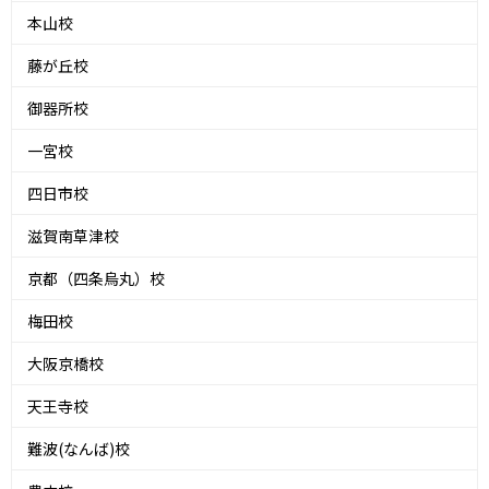
本山校
藤が丘校
御器所校
一宮校
四日市校
滋賀南草津校
京都（四条烏丸）校
梅田校
大阪京橋校
天王寺校
難波(なんば)校