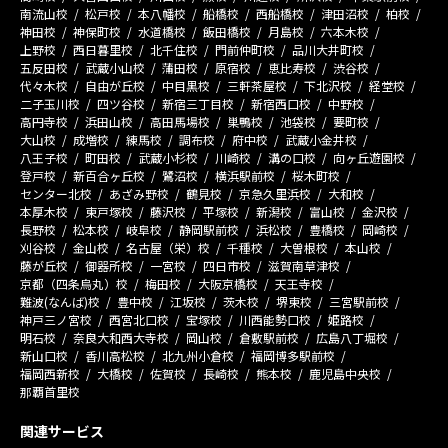
南流山校
松戸校
本八幡校
船橋校
西船橋校
津田沼校
柏校
神田校
神保町校
水道橋校
飯田橋校
月島校
六本木校
上野校
西日暮里校
北千住校
門前仲町校
品川大井町校
五反田校
武蔵小山校
蒲田校
原宿校
恵比寿校
渋谷校
代々木校
自由が丘校
中目黒校
三軒茶屋校
下北沢校
経堂校
二子玉川校
四ツ谷校
新宿三丁目校
新宿西口校
中野校
高円寺校
浜田山校
高田馬場校
巣鴨校
池袋校
要町校
大山校
成増校
練馬校
調布校
府中校
武蔵小金井校
八王子校
町田校
武蔵小杉校
川崎校
溝の口校
向ヶ丘遊園校
登戸校
新百合ヶ丘校
鷺沼校
横浜駅前校
桜木町校
センター北校
あざみ野校
鶴見校
京急久里浜校
大和校
本厚木校
東戸塚校
藤沢校
平塚校
新潟校
富山校
金沢校
長野校
松本校
岐阜校
静岡駅前校
浜松校
豊橋校
岡崎校
刈谷校
金山校
名古屋（栄）校
千種校
大曽根校
本山校
藤が丘校
御器所校
一宮校
四日市校
滋賀南草津校
京都（四条烏丸）校
梅田校
大阪京橋校
天王寺校
難波(なんば)校
豊中校
江坂校
茨木校
堺東校
三宮駅前校
神戸三ノ宮校
西宮北口校
宝塚校
川西能勢口校
姫路校
明石校
奈良大和西大寺校
岡山校
倉敷駅前校
広島八丁堀校
新山口校
香川高松校
北九州小倉校
福岡博多駅前校
福岡西新校
大橋校
佐賀校
長崎校
熊本校
鹿児島中央校
那覇首里校
関連サービス