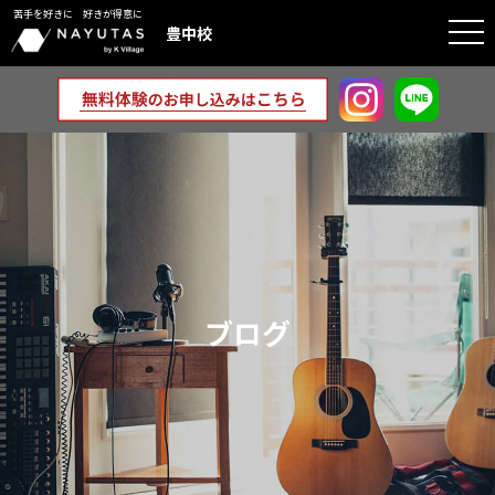
苦手を好きに 好きが得意に
togg
豊中校
navi
ブログ