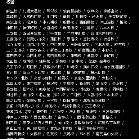
校舎
麻生校
札幌大通校
琴似校
仙台駅前校
水戸校
宇都宮校
高崎校
大宮西口校
川口校
蕨校
川越校
所沢校
千葉駅前校
南流山校
松戸校
本八幡校
船橋校
西船橋校
津田沼校
柏校
神田校
神保町校
水道橋校
飯田橋校
月島校
六本木校
上野校
西日暮里校
北千住校
門前仲町校
品川大井町校
五反田校
武蔵小山校
蒲田校
原宿校
恵比寿校
渋谷校
代々木校
自由が丘校
中目黒校
三軒茶屋校
下北沢校
経堂校
二子玉川校
四ツ谷校
新宿三丁目校
新宿西口校
中野校
高円寺校
浜田山校
高田馬場校
巣鴨校
池袋校
要町校
大山校
成増校
練馬校
調布校
府中校
武蔵小金井校
八王子校
町田校
武蔵小杉校
川崎校
溝の口校
向ヶ丘遊園校
登戸校
新百合ヶ丘校
鷺沼校
横浜駅前校
桜木町校
センター北校
あざみ野校
鶴見校
京急久里浜校
大和校
本厚木校
東戸塚校
藤沢校
平塚校
新潟校
富山校
金沢校
長野校
松本校
岐阜校
静岡駅前校
浜松校
豊橋校
岡崎校
刈谷校
金山校
名古屋（栄）校
千種校
大曽根校
本山校
藤が丘校
御器所校
一宮校
四日市校
滋賀南草津校
京都（四条烏丸）校
梅田校
大阪京橋校
天王寺校
難波(なんば)校
豊中校
江坂校
茨木校
堺東校
三宮駅前校
神戸三ノ宮校
西宮北口校
宝塚校
川西能勢口校
姫路校
明石校
奈良大和西大寺校
岡山校
倉敷駅前校
広島八丁堀校
新山口校
香川高松校
北九州小倉校
福岡博多駅前校
福岡西新校
大橋校
佐賀校
長崎校
熊本校
鹿児島中央校