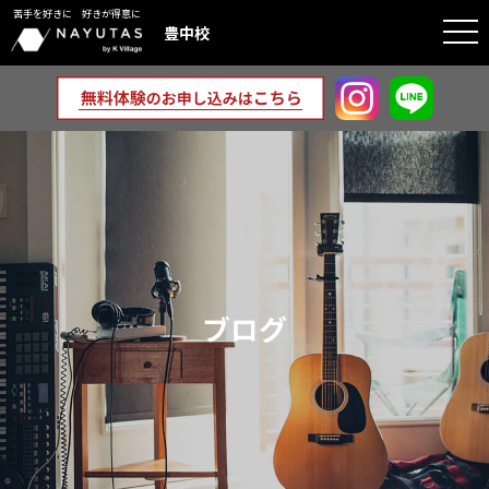
苦手を好きに 好きが得意に
togg
豊中校
navi
ブログ