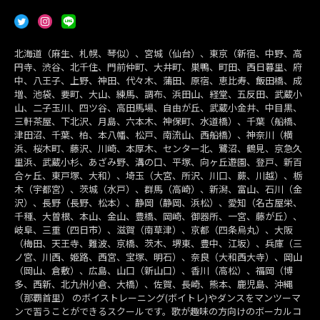
北海道（麻生、札幌、琴似）、宮城（仙台）、東京（新宿、中野、高
円寺、渋谷、北千住、門前仲町、大井町、巣鴨、町田、西日暮里、府
中、八王子、上野、神田、代々木、蒲田、原宿、恵比寿、飯田橋、成
増、池袋、要町、大山、練馬、調布、浜田山、経堂、五反田、武蔵小
山、二子玉川、四ツ谷、高田馬場、自由が丘、武蔵小金井、中目黒、
三軒茶屋、下北沢、月島、六本木、神保町、水道橋）、千葉（船橋、
津田沼、千葉、柏、本八幡、松戸、南流山、西船橋）、神奈川（横
浜、桜木町、藤沢、川崎、本厚木、センター北、鷺沼、鶴見、京急久
里浜、武蔵小杉、あざみ野、溝の口、平塚、向ヶ丘遊園、登戸、新百
合ヶ丘、東戸塚、大和）、埼玉（大宮、所沢、川口、蕨、川越）、栃
木（宇都宮）、茨城（水戸）、群馬（高崎）、新潟、富山、石川（金
沢）、長野（長野、松本）、静岡（静岡、浜松）、愛知（名古屋栄、
千種、大曽根、本山、金山、豊橋、岡崎、御器所、一宮、藤が丘）、
岐阜、三重（四日市）、滋賀（南草津）、京都（四条烏丸）、大阪
（梅田、天王寺、難波、京橋、茨木、堺東、豊中、江坂）、兵庫（三
ノ宮、川西、姫路、西宮、宝塚、明石）、奈良（大和西大寺）、岡山
（岡山、倉敷）、広島、山口（新山口）、香川（高松）、福岡（博
多、西新、北九州小倉、大橋）、佐賀、長崎、熊本、鹿児島、沖縄
（那覇首里） のボイストレーニング(ボイトレ)やダンスをマンツーマ
ンで習うことができるスクールです。歌が趣味の方向けのボーカルコ