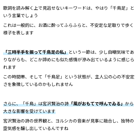
歌詞を読み解く上で見逃せないキーワードは、やはり「千鳥足」と
いう言葉でしょう
これは一般的に、お酒に酔ってふらふらと、不安定な足取りで歩く
様子を表します
「三時半手を振って千鳥足の私」
という一節は、少し自嘲気味であ
りながらも、どこか諦めにも似た感情が滲み出ているように感じら
れます
この時間帯、そして「千鳥足」という状態が、主人公の心の不安定
さを象徴しているのかもしれません
さらに、「千鳥」は宮沢賢治の詩
「風がおもてで呼んでゐる」
から
大きな影響を受けています
宮沢賢治の詩の世界観と、ヨルシカの音楽が見事に融合し、独特の
空気感を醸し出しているんですね