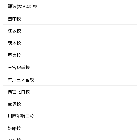
難波(なんば)校
豊中校
江坂校
茨木校
堺東校
三宮駅前校
神戸三ノ宮校
西宮北口校
宝塚校
川西能勢口校
姫路校