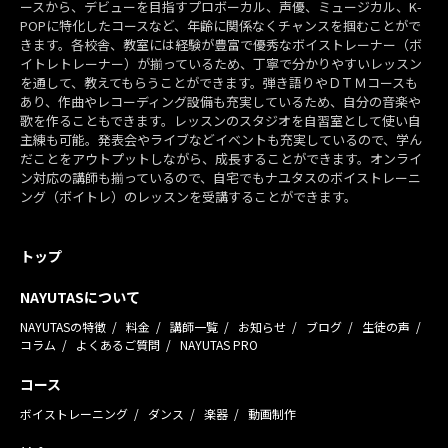
ースから、デビューを目指すプロボーカル、声優、ミュージカル、K-
POPに特化したコースなど、年齢に関係なくチャンスを掴むことがで
きます。各校舎、教室には経験が豊富で優秀なボイストレーナー（ボ
イトレトレーナー）が揃っているため、丁寧で分かりやすいレッスン
を通して、教えてもらうことができます。弾き語りやＤＴＭコースも
あり、作曲やレコーディング設備も充実しているため、自分の音楽や
歌を作ることもできます。レッスンのスタジオを自習室として使い自
主練も可能。発表会やライブなどイベントも充実しているので、学ん
だことをアウトプットしながら、成長することができます。オンライ
ン対応の講師も揃っているので、自宅でもナユタスのボイストレーニ
ング（ボイトレ）のレッスンを受講することができます。
トップ
NAYUTASについて
NAYUTASの特徴
料金
講師一覧
お知らせ
ブログ
生徒の声
コラム
よくあるご質問
NAYUTAS PRO
コース
ボイストレーニング
ダンス
楽器
動画制作