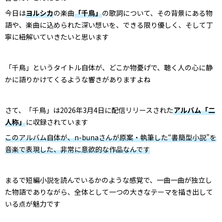
今日は
ヨルシカ
の楽曲
「千鳥」
の歌詞について、その背景にある物
語や、楽曲に込められた深い想いを、できる限り優しく、そして丁
寧に紐解いていきたいと思います
「千鳥」というタイトル自体が、どこか物憂げで、聴く人の心に静
かに語りかけてくるような響きがありますよね
さて、「千鳥」は2026年3月4日に配信リリースされた
アルバム「二
人称」
に収録されています
このアルバム自体が、n-bunaさんが原案・執筆した“書簡型小説”を
音楽で表現した、非常に意欲的な作品なんです
まるで短編小説を読んでいるかのような感覚で、一曲一曲が独立し
た物語でありながら、全体として一つの大きなテーマを描き出して
いる点が魅力です