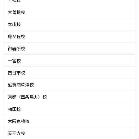
千種校
大曽根校
本山校
藤が丘校
御器所校
一宮校
四日市校
滋賀南草津校
京都（四条烏丸）校
梅田校
大阪京橋校
天王寺校