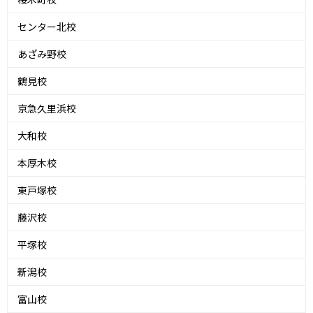
センター北校
あざみ野校
鶴見校
京急久里浜校
大和校
本厚木校
東戸塚校
藤沢校
平塚校
新潟校
富山校