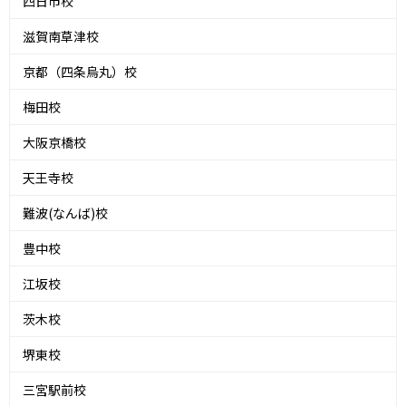
四日市校
滋賀南草津校
京都（四条烏丸）校
梅田校
大阪京橋校
天王寺校
難波(なんば)校
豊中校
江坂校
茨木校
堺東校
三宮駅前校