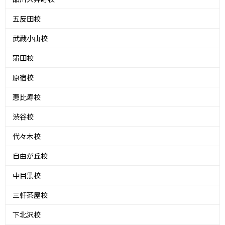
五反田校
武蔵小山校
蒲田校
原宿校
恵比寿校
渋谷校
代々木校
自由が丘校
中目黒校
三軒茶屋校
下北沢校