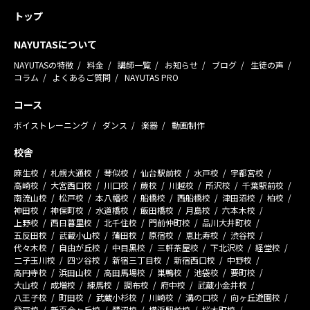
トップ
NAYUTASについて
NAYUTASの特徴
料金
講師一覧
お知らせ
ブログ
生徒の声
コラム
よくあるご質問
NAYUTAS PRO
コース
ボイストレーニング
ダンス
楽器
動画制作
校舎
麻生校
札幌大通校
琴似校
仙台駅前校
水戸校
宇都宮校
高崎校
大宮西口校
川口校
蕨校
川越校
所沢校
千葉駅前校
南流山校
松戸校
本八幡校
船橋校
西船橋校
津田沼校
柏校
神田校
神保町校
水道橋校
飯田橋校
月島校
六本木校
上野校
西日暮里校
北千住校
門前仲町校
品川大井町校
五反田校
武蔵小山校
蒲田校
原宿校
恵比寿校
渋谷校
代々木校
自由が丘校
中目黒校
三軒茶屋校
下北沢校
経堂校
二子玉川校
四ツ谷校
新宿三丁目校
新宿西口校
中野校
高円寺校
浜田山校
高田馬場校
巣鴨校
池袋校
要町校
大山校
成増校
練馬校
調布校
府中校
武蔵小金井校
八王子校
町田校
武蔵小杉校
川崎校
溝の口校
向ヶ丘遊園校
登戸校
新百合ヶ丘校
鷺沼校
横浜駅前校
桜木町校