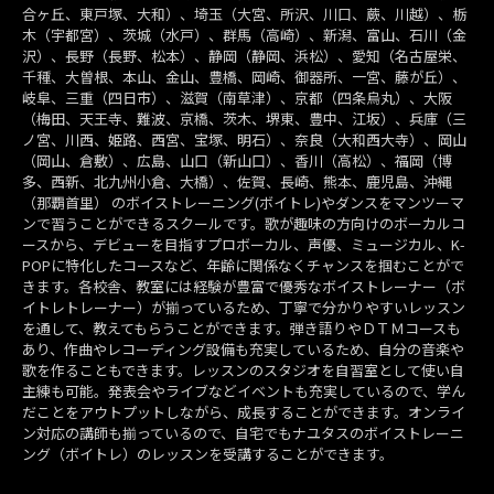
合ヶ丘、東戸塚、大和）、埼玉（大宮、所沢、川口、蕨、川越）、栃
木（宇都宮）、茨城（水戸）、群馬（高崎）、新潟、富山、石川（金
沢）、長野（長野、松本）、静岡（静岡、浜松）、愛知（名古屋栄、
千種、大曽根、本山、金山、豊橋、岡崎、御器所、一宮、藤が丘）、
岐阜、三重（四日市）、滋賀（南草津）、京都（四条烏丸）、大阪
（梅田、天王寺、難波、京橋、茨木、堺東、豊中、江坂）、兵庫（三
ノ宮、川西、姫路、西宮、宝塚、明石）、奈良（大和西大寺）、岡山
（岡山、倉敷）、広島、山口（新山口）、香川（高松）、福岡（博
多、西新、北九州小倉、大橋）、佐賀、長崎、熊本、鹿児島、沖縄
（那覇首里） のボイストレーニング(ボイトレ)やダンスをマンツーマ
ンで習うことができるスクールです。歌が趣味の方向けのボーカルコ
ースから、デビューを目指すプロボーカル、声優、ミュージカル、K-
POPに特化したコースなど、年齢に関係なくチャンスを掴むことがで
きます。各校舎、教室には経験が豊富で優秀なボイストレーナー（ボ
イトレトレーナー）が揃っているため、丁寧で分かりやすいレッスン
を通して、教えてもらうことができます。弾き語りやＤＴＭコースも
あり、作曲やレコーディング設備も充実しているため、自分の音楽や
歌を作ることもできます。レッスンのスタジオを自習室として使い自
主練も可能。発表会やライブなどイベントも充実しているので、学ん
だことをアウトプットしながら、成長することができます。オンライ
ン対応の講師も揃っているので、自宅でもナユタスのボイストレーニ
ング（ボイトレ）のレッスンを受講することができます。