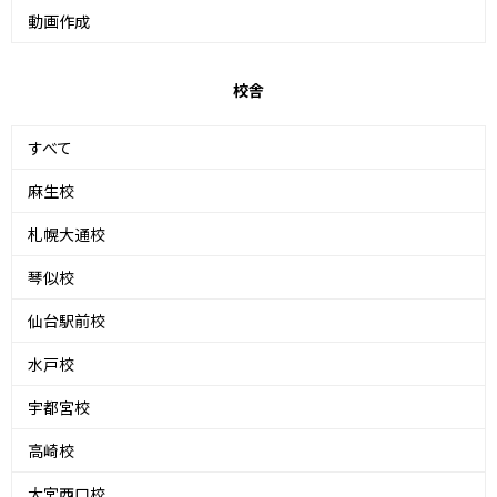
動画作成
校舎
すべて
麻生校
札幌大通校
琴似校
仙台駅前校
水戸校
宇都宮校
高崎校
大宮西口校