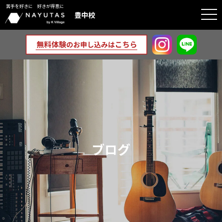
苦手を好きに 好きが得意に
togg
豊中校
navi
ブログ