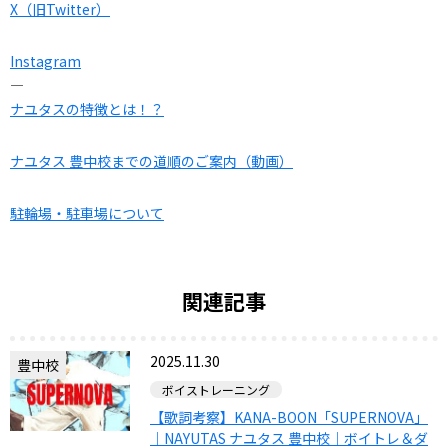
X（旧Twitter）
Instagram
—
ナユタスの特徴とは！？
ナユタス 豊中校までの道順のご案内（動画）
駐輪場・駐車場について
関連記事
2025.11.30
豊中校
ボイストレーニング
【歌詞考察】KANA-BOON「SUPERNOVA」
｜NAYUTAS ナユタス 豊中校｜ボイトレ＆ダ