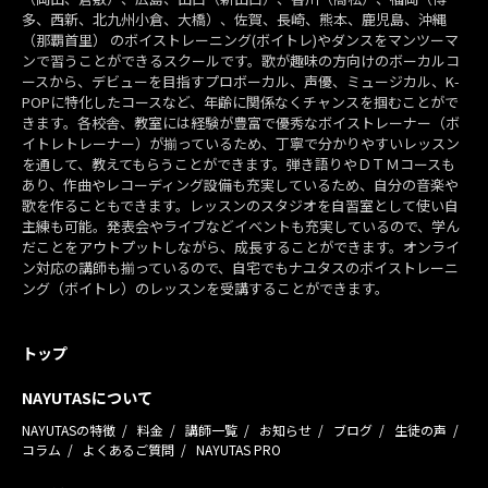
多、西新、北九州小倉、大橋）、佐賀、長崎、熊本、鹿児島、沖縄
（那覇首里） のボイストレーニング(ボイトレ)やダンスをマンツーマ
ンで習うことができるスクールです。歌が趣味の方向けのボーカルコ
ースから、デビューを目指すプロボーカル、声優、ミュージカル、K-
POPに特化したコースなど、年齢に関係なくチャンスを掴むことがで
きます。各校舎、教室には経験が豊富で優秀なボイストレーナー（ボ
イトレトレーナー）が揃っているため、丁寧で分かりやすいレッスン
を通して、教えてもらうことができます。弾き語りやＤＴＭコースも
あり、作曲やレコーディング設備も充実しているため、自分の音楽や
歌を作ることもできます。レッスンのスタジオを自習室として使い自
主練も可能。発表会やライブなどイベントも充実しているので、学ん
だことをアウトプットしながら、成長することができます。オンライ
ン対応の講師も揃っているので、自宅でもナユタスのボイストレーニ
ング（ボイトレ）のレッスンを受講することができます。
トップ
NAYUTASについて
NAYUTASの特徴
料金
講師一覧
お知らせ
ブログ
生徒の声
コラム
よくあるご質問
NAYUTAS PRO