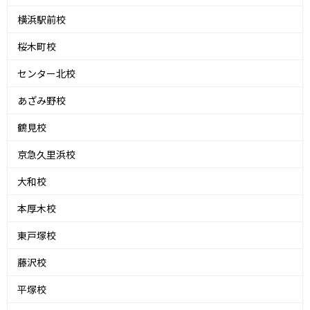
横浜駅前校
桜木町校
センター北校
あざみ野校
鶴見校
京急久里浜校
大和校
本厚木校
東戸塚校
藤沢校
平塚校