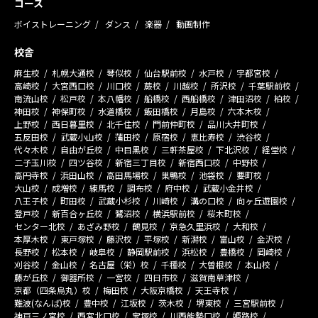
コース
ボイストレーニング
ダンス
楽器
動画制作
校舎
麻生校
札幌大通校
琴似校
仙台駅前校
水戸校
宇都宮校
高崎校
大宮西口校
川口校
蕨校
川越校
所沢校
千葉駅前校
南流山校
松戸校
本八幡校
船橋校
西船橋校
津田沼校
柏校
神田校
神保町校
水道橋校
飯田橋校
月島校
六本木校
上野校
西日暮里校
北千住校
門前仲町校
品川大井町校
五反田校
武蔵小山校
蒲田校
原宿校
恵比寿校
渋谷校
代々木校
自由が丘校
中目黒校
三軒茶屋校
下北沢校
経堂校
二子玉川校
四ツ谷校
新宿三丁目校
新宿西口校
中野校
高円寺校
浜田山校
高田馬場校
巣鴨校
池袋校
要町校
大山校
成増校
練馬校
調布校
府中校
武蔵小金井校
八王子校
町田校
武蔵小杉校
川崎校
溝の口校
向ヶ丘遊園校
登戸校
新百合ヶ丘校
鷺沼校
横浜駅前校
桜木町校
センター北校
あざみ野校
鶴見校
京急久里浜校
大和校
本厚木校
東戸塚校
藤沢校
平塚校
新潟校
富山校
金沢校
長野校
松本校
岐阜校
静岡駅前校
浜松校
豊橋校
岡崎校
刈谷校
金山校
名古屋（栄）校
千種校
大曽根校
本山校
藤が丘校
御器所校
一宮校
四日市校
滋賀南草津校
京都（四条烏丸）校
梅田校
大阪京橋校
天王寺校
難波(なんば)校
豊中校
江坂校
茨木校
堺東校
三宮駅前校
神戸三ノ宮校
西宮北口校
宝塚校
川西能勢口校
姫路校