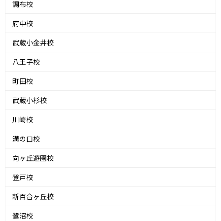
調布校
府中校
武蔵小金井校
八王子校
町田校
武蔵小杉校
川崎校
溝の口校
向ヶ丘遊園校
登戸校
新百合ヶ丘校
鷺沼校