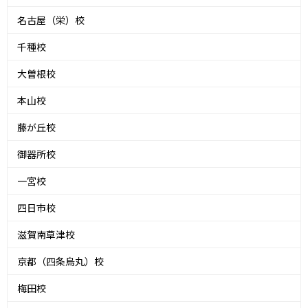
名古屋（栄）校
千種校
大曽根校
本山校
藤が丘校
御器所校
一宮校
四日市校
滋賀南草津校
京都（四条烏丸）校
梅田校