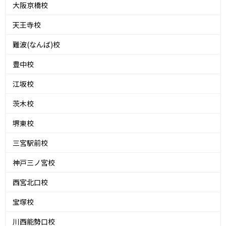
大阪京橋校
天王寺校
難波(なんば)校
豊中校
江坂校
茨木校
堺東校
三宮駅前校
神戸三ノ宮校
西宮北口校
宝塚校
川西能勢口校