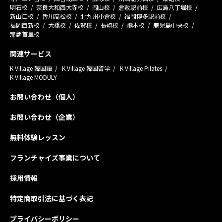
明石校
奈良大和西大寺校
岡山校
倉敷駅前校
広島八丁堀校
新山口校
香川高松校
北九州小倉校
福岡博多駅前校
福岡西新校
大橋校
佐賀校
長崎校
熊本校
鹿児島中央校
那覇首里校
関連サービス
K Village 韓国語
K Village 韓国留学
K Village Pilates
K Village MODULY
お問い合わせ（個人）
お問い合わせ（企業）
無料体験レッスン
フランチャイズ事業について
採用情報
特定商取引法に基づく表記
プライバシーポリシー