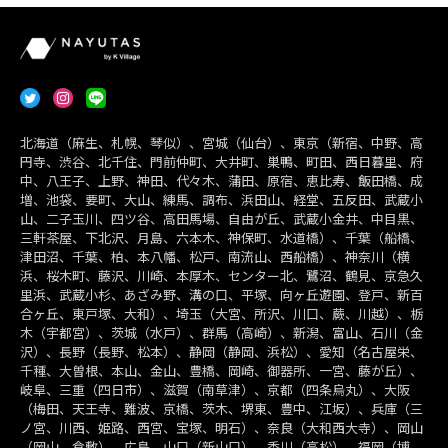
北海道（麻生、札幌、琴似）、宮城（仙台）、東京（新宿、中野、高
円寺、渋谷、北千住、門前仲町、大井町、巣鴨、町田、西日暮里、府
中、八王子、上野、神田、代々木、蒲田、原宿、恵比寿、飯田橋、成
増、池袋、要町、大山、練馬、調布、浜田山、経堂、五反田、武蔵小
山、二子玉川、四ツ谷、高田馬場、自由が丘、武蔵小金井、中目黒、
三軒茶屋、下北沢、月島、六本木、神保町、水道橋）、千葉（船橋、
津田沼、千葉、柏、本八幡、松戸、南流山、西船橋）、神奈川（横
浜、桜木町、藤沢、川崎、本厚木、センター北、鷺沼、鶴見、京急久
里浜、武蔵小杉、あざみ野、溝の口、平塚、向ヶ丘遊園、登戸、新百
合ヶ丘、東戸塚、大和）、埼玉（大宮、所沢、川口、蕨、川越）、栃
木（宇都宮）、茨城（水戸）、群馬（高崎）、新潟、富山、石川（金
沢）、長野（長野、松本）、静岡（静岡、浜松）、愛知（名古屋栄、
千種、大曽根、本山、金山、豊橋、岡崎、御器所、一宮、藤が丘）、
岐阜、三重（四日市）、滋賀（南草津）、京都（四条烏丸）、大阪
（梅田、天王寺、難波、京橋、茨木、堺東、豊中、江坂）、兵庫（三
ノ宮、川西、姫路、西宮、宝塚、明石）、奈良（大和西大寺）、岡山
（岡山、倉敷）、広島、山口（新山口）、香川（高松）、福岡（博