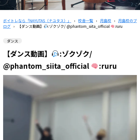
ボイトレなら「NAYUTAS（ナユタス）」
›
校舎一覧
›
月島校
›
月島校のブ
ログ
›
【ダンス動画】
:ゾクゾク/ @phantom_siita_official
:ruru
ダンス
【ダンス動画】
:ゾクゾク/
@phantom_siita_official
:ruru