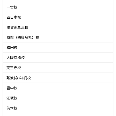
一宮校
四日市校
滋賀南草津校
京都（四条烏丸）校
梅田校
大阪京橋校
天王寺校
難波(なんば)校
豊中校
江坂校
茨木校