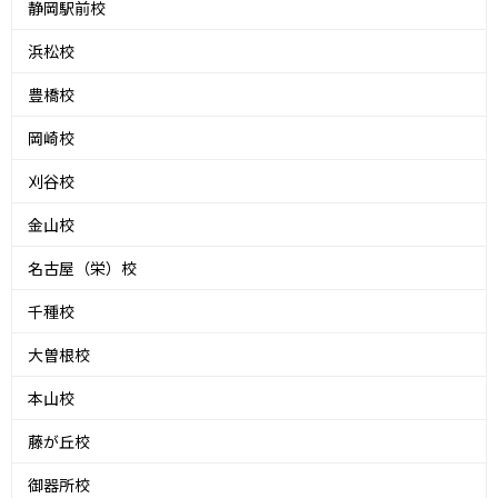
静岡駅前校
浜松校
豊橋校
岡崎校
刈谷校
金山校
名古屋（栄）校
千種校
大曽根校
本山校
藤が丘校
御器所校