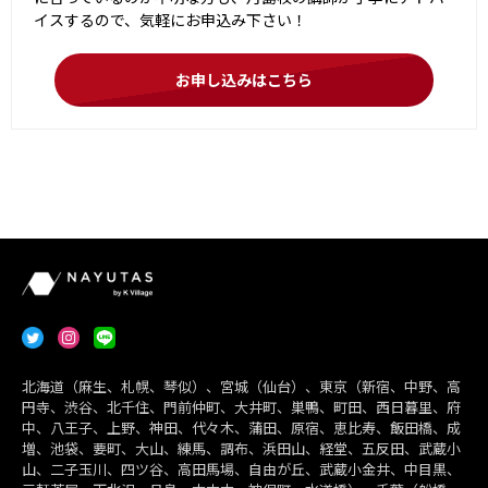
イスするので、気軽にお申込み下さい！
お申し込みはこちら
北海道（麻生、札幌、琴似）、宮城（仙台）、東京（新宿、中野、高
円寺、渋谷、北千住、門前仲町、大井町、巣鴨、町田、西日暮里、府
中、八王子、上野、神田、代々木、蒲田、原宿、恵比寿、飯田橋、成
増、池袋、要町、大山、練馬、調布、浜田山、経堂、五反田、武蔵小
山、二子玉川、四ツ谷、高田馬場、自由が丘、武蔵小金井、中目黒、