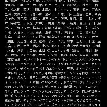
三軒茶屋、下北沢、月島、六本木、神保町、水道橋）、千葉（船橋、
津田沼、千葉、柏、本八幡、松戸、南流山、西船橋）、神奈川（横
浜、桜木町、藤沢、川崎、本厚木、センター北、鷺沼、鶴見、京急久
里浜、武蔵小杉、あざみ野、溝の口、平塚、向ヶ丘遊園、登戸、新百
合ヶ丘、東戸塚、大和）、埼玉（大宮、所沢、川口、蕨、川越）、栃
木（宇都宮）、茨城（水戸）、群馬（高崎）、新潟、富山、石川（金
沢）、長野（長野、松本）、静岡（静岡、浜松）、愛知（名古屋栄、
千種、大曽根、本山、金山、豊橋、岡崎、御器所、一宮、藤が丘）、
岐阜、三重（四日市）、滋賀（南草津）、京都（四条烏丸）、大阪
（梅田、天王寺、難波、京橋、茨木、堺東、豊中、江坂）、兵庫（三
ノ宮、川西、姫路、西宮、宝塚、明石）、奈良（大和西大寺）、岡山
（岡山、倉敷）、広島、山口（新山口）、香川（高松）、福岡（博
多、西新、北九州小倉、大橋）、佐賀、長崎、熊本、鹿児島、沖縄
（那覇首里） のボイストレーニング(ボイトレ)やダンスをマンツーマ
ンで習うことができるスクールです。歌が趣味の方向けのボーカルコ
ースから、デビューを目指すプロボーカル、声優、ミュージカル、K-
POPに特化したコースなど、年齢に関係なくチャンスを掴むことがで
きます。各校舎、教室には経験が豊富で優秀なボイストレーナー（ボ
イトレトレーナー）が揃っているため、丁寧で分かりやすいレッスン
を通して、教えてもらうことができます。弾き語りやＤＴＭコースも
あり、作曲やレコーディング設備も充実しているため、自分の音楽や
歌を作ることもできます。レッスンのスタジオを自習室として使い自
主練も可能。発表会やライブなどイベントも充実しているので、学ん
だことをアウトプットしながら、成長することができます。オンライ