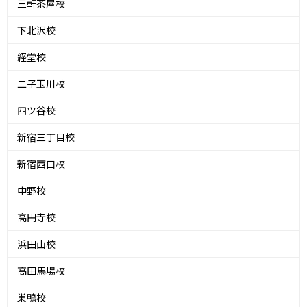
三軒茶屋校
下北沢校
経堂校
二子玉川校
四ツ谷校
新宿三丁目校
新宿西口校
中野校
高円寺校
浜田山校
高田馬場校
巣鴨校