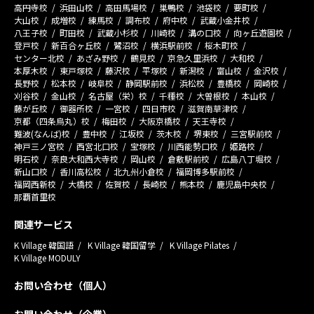
高円寺校
浜田山校
高田馬場校
巣鴨校
池袋校
要町校
大山校
成増校
練馬校
調布校
府中校
武蔵小金井校
八王子校
町田校
武蔵小杉校
川崎校
溝の口校
向ヶ丘遊園校
登戸校
新百合ヶ丘校
鷺沼校
横浜駅前校
桜木町校
センター北校
あざみ野校
鶴見校
京急久里浜校
大和校
本厚木校
東戸塚校
藤沢校
平塚校
新潟校
富山校
金沢校
長野校
松本校
岐阜校
静岡駅前校
浜松校
豊橋校
岡崎校
刈谷校
金山校
名古屋（栄）校
千種校
大曽根校
本山校
藤が丘校
御器所校
一宮校
四日市校
滋賀南草津校
京都（四条烏丸）校
梅田校
大阪京橋校
天王寺校
難波(なんば)校
豊中校
江坂校
茨木校
堺東校
三宮駅前校
神戸三ノ宮校
西宮北口校
宝塚校
川西能勢口校
姫路校
明石校
奈良大和西大寺校
岡山校
倉敷駅前校
広島八丁堀校
新山口校
香川高松校
北九州小倉校
福岡博多駅前校
福岡西新校
大橋校
佐賀校
長崎校
熊本校
鹿児島中央校
那覇首里校
関連サービス
K Village 韓国語
K Village 韓国留学
K Village Pilates
K Village MODULY
お問い合わせ（個人）