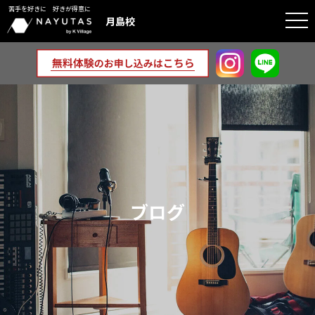
苦手を好きに 好きが得意に
togg
月島校
navi
ブログ