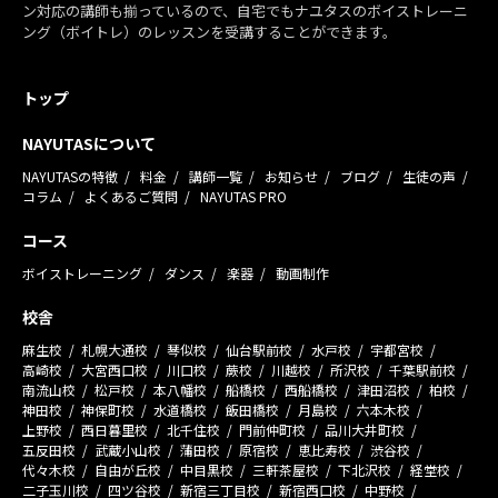
ン対応の講師も揃っているので、自宅でもナユタスのボイストレーニ
ング（ボイトレ）のレッスンを受講することができます。
トップ
NAYUTASについて
NAYUTASの特徴
料金
講師一覧
お知らせ
ブログ
生徒の声
コラム
よくあるご質問
NAYUTAS PRO
コース
ボイストレーニング
ダンス
楽器
動画制作
校舎
麻生校
札幌大通校
琴似校
仙台駅前校
水戸校
宇都宮校
高崎校
大宮西口校
川口校
蕨校
川越校
所沢校
千葉駅前校
南流山校
松戸校
本八幡校
船橋校
西船橋校
津田沼校
柏校
神田校
神保町校
水道橋校
飯田橋校
月島校
六本木校
上野校
西日暮里校
北千住校
門前仲町校
品川大井町校
五反田校
武蔵小山校
蒲田校
原宿校
恵比寿校
渋谷校
代々木校
自由が丘校
中目黒校
三軒茶屋校
下北沢校
経堂校
二子玉川校
四ツ谷校
新宿三丁目校
新宿西口校
中野校