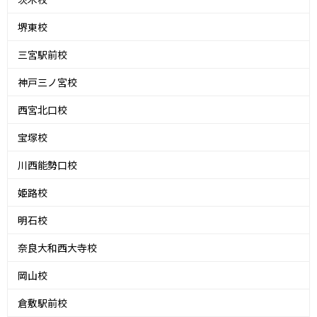
堺東校
三宮駅前校
神戸三ノ宮校
西宮北口校
宝塚校
川西能勢口校
姫路校
明石校
奈良大和西大寺校
岡山校
倉敷駅前校