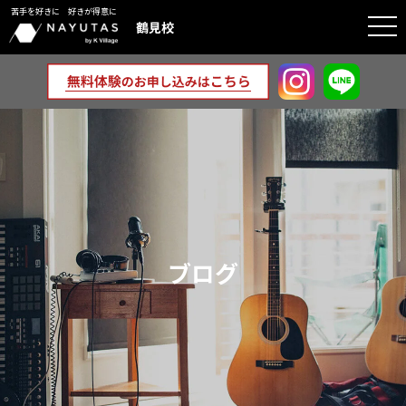
苦手を好きに 好きが得意に
togg
鶴見校
navi
ブログ