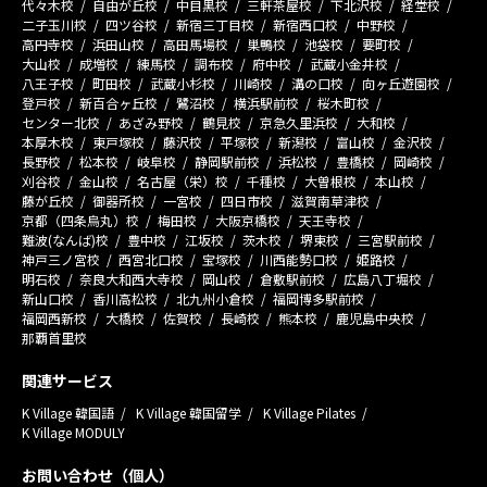
代々木校
自由が丘校
中目黒校
三軒茶屋校
下北沢校
経堂校
二子玉川校
四ツ谷校
新宿三丁目校
新宿西口校
中野校
高円寺校
浜田山校
高田馬場校
巣鴨校
池袋校
要町校
大山校
成増校
練馬校
調布校
府中校
武蔵小金井校
八王子校
町田校
武蔵小杉校
川崎校
溝の口校
向ヶ丘遊園校
登戸校
新百合ヶ丘校
鷺沼校
横浜駅前校
桜木町校
センター北校
あざみ野校
鶴見校
京急久里浜校
大和校
本厚木校
東戸塚校
藤沢校
平塚校
新潟校
富山校
金沢校
長野校
松本校
岐阜校
静岡駅前校
浜松校
豊橋校
岡崎校
刈谷校
金山校
名古屋（栄）校
千種校
大曽根校
本山校
藤が丘校
御器所校
一宮校
四日市校
滋賀南草津校
京都（四条烏丸）校
梅田校
大阪京橋校
天王寺校
難波(なんば)校
豊中校
江坂校
茨木校
堺東校
三宮駅前校
神戸三ノ宮校
西宮北口校
宝塚校
川西能勢口校
姫路校
明石校
奈良大和西大寺校
岡山校
倉敷駅前校
広島八丁堀校
新山口校
香川高松校
北九州小倉校
福岡博多駅前校
福岡西新校
大橋校
佐賀校
長崎校
熊本校
鹿児島中央校
那覇首里校
関連サービス
K Village 韓国語
K Village 韓国留学
K Village Pilates
K Village MODULY
お問い合わせ（個人）