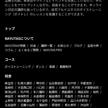
主練も可能。発表会やライブなどイベントも充実しているので、学ん
だことをアウトプットしながら、成長することができます。オンライ
ン対応の講師も揃っているので、自宅でもナユタスのボイストレーニ
ング（ボイトレ）のレッスンを受講することができます。
トップ
NAYUTASについて
NAYUTASの特徴
料金
講師一覧
お知らせ
ブログ
生徒の声
コラム
よくあるご質問
NAYUTAS PRO
コース
ボイストレーニング
ダンス
楽器
動画制作
校舎
麻生校
札幌大通校
琴似校
仙台駅前校
水戸校
宇都宮校
高崎校
大宮西口校
川口校
蕨校
川越校
所沢校
千葉駅前校
南流山校
松戸校
本八幡校
船橋校
西船橋校
津田沼校
柏校
神田校
神保町校
水道橋校
飯田橋校
月島校
六本木校
上野校
西日暮里校
北千住校
門前仲町校
品川大井町校
五反田校
武蔵小山校
蒲田校
原宿校
恵比寿校
渋谷校