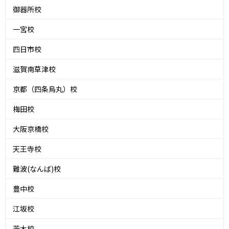
御器所校
一宮校
四日市校
滋賀南草津校
京都（四条烏丸）校
梅田校
大阪京橋校
天王寺校
難波(なんば)校
豊中校
江坂校
茨木校