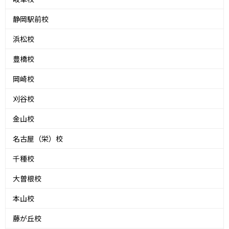
静岡駅前校
浜松校
豊橋校
岡崎校
刈谷校
金山校
名古屋（栄）校
千種校
大曽根校
本山校
藤が丘校