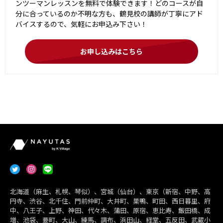
ンツーマンレッスンを無料で体験できます！どのコースが自
分に合っているのか不明な方も、鶴見校の講師が丁寧にアド
バイスするので、気軽にお申込み下さい！
お申し込みはこちら
北海道（麻生、札幌、琴似）、宮城（仙台）、東京（新宿、中野、高
円寺、渋谷、北千住、門前仲町、大井町、巣鴨、町田、西日暮里、府
中、八王子、上野、神田、代々木、蒲田、原宿、恵比寿、飯田橋、成
増、池袋、要町、大山、練馬、調布、浜田山、経堂、五反田、武蔵小