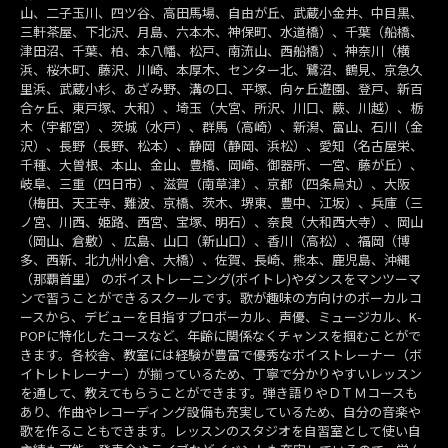
山、二子玉川、四ツ谷、高田馬場、自由が丘、武蔵小金井、中目黒、
三軒茶屋、下北沢、月島、六本木、神保町、水道橋）、千葉（船橋、
津田沼、千葉、柏、本八幡、松戸、南流山、西船橋）、神奈川（横
浜、桜木町、藤沢、川崎、本厚木、センター北、鷺沼、鶴見、京急久
里浜、武蔵小杉、あざみ野、溝の口、平塚、向ヶ丘遊園、登戸、新百
合ヶ丘、東戸塚、大和）、埼玉（大宮、所沢、川口、蕨、川越）、栃
木（宇都宮）、茨城（水戸）、群馬（高崎）、新潟、富山、石川（金
沢）、長野（長野、松本）、静岡（静岡、浜松）、愛知（名古屋栄、
千種、大曽根、本山、金山、豊橋、岡崎、御器所、一宮、藤が丘）、
岐阜、三重（四日市）、滋賀（南草津）、京都（四条烏丸）、大阪
（梅田、天王寺、難波、京橋、茨木、堺東、豊中、江坂）、兵庫（三
ノ宮、川西、姫路、西宮、宝塚、明石）、奈良（大和西大寺）、岡山
（岡山、倉敷）、広島、山口（新山口）、香川（高松）、福岡（博
多、西新、北九州小倉、大橋）、佐賀、長崎、熊本、鹿児島、沖縄
（那覇首里） のボイストレーニング(ボイトレ)やダンスをマンツーマ
ンで習うことができるスクールです。歌が趣味の方向けのボーカルコ
ースから、デビューを目指すプロボーカル、声優、ミュージカル、K-
POPに特化したコースなど、年齢に関係なくチャンスを掴むことがで
きます。各校舎、教室には経験が豊富で優秀なボイストレーナー（ボ
イトレトレーナー）が揃っているため、丁寧で分かりやすいレッスン
を通して、教えてもらうことができます。弾き語りやＤＴＭコースも
あり、作曲やレコーディング設備も充実しているため、自分の音楽や
歌を作ることもできます。レッスンのスタジオを自習室として使い自