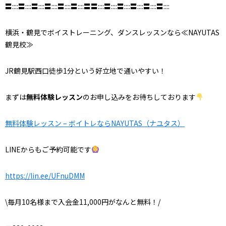
〓::::〓::::〓::::〓::::〓::::〓::::〓〓::::〓::::〓::::〓::::〓::::〓::::
横浜・鶴見でボイストレーニング、ダンスレッスンなら≪NAYUTAS
鶴見校≫
JR鶴見駅西口徒歩1分という好立地で通いやすい！
まずは
無料体験レッスン
のお申し込みをお待ちしております
無料体験レッスン – ボイトレならNAYUTAS（ナユタス）
LINEからもご予約可能です
https://lin.ee/UFnuDMM
\毎月10名様まで入会金11,000円がなんと無料！/