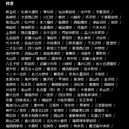
校舎
麻生校
札幌大通校
琴似校
仙台駅前校
水戸校
宇都宮校
高崎校
大宮西口校
川口校
蕨校
川越校
所沢校
千葉駅前校
南流山校
松戸校
本八幡校
船橋校
西船橋校
津田沼校
柏校
神田校
神保町校
水道橋校
飯田橋校
月島校
六本木校
上野校
西日暮里校
北千住校
門前仲町校
品川大井町校
五反田校
武蔵小山校
蒲田校
原宿校
恵比寿校
渋谷校
代々木校
自由が丘校
中目黒校
三軒茶屋校
下北沢校
経堂校
二子玉川校
四ツ谷校
新宿三丁目校
新宿西口校
中野校
高円寺校
浜田山校
高田馬場校
巣鴨校
池袋校
要町校
大山校
成増校
練馬校
調布校
府中校
武蔵小金井校
八王子校
町田校
武蔵小杉校
川崎校
溝の口校
向ヶ丘遊園校
登戸校
新百合ヶ丘校
鷺沼校
横浜駅前校
桜木町校
センター北校
あざみ野校
鶴見校
京急久里浜校
大和校
本厚木校
東戸塚校
藤沢校
平塚校
新潟校
富山校
金沢校
長野校
松本校
岐阜校
静岡駅前校
浜松校
豊橋校
岡崎校
刈谷校
金山校
名古屋（栄）校
千種校
大曽根校
本山校
藤が丘校
御器所校
一宮校
四日市校
滋賀南草津校
京都（四条烏丸）校
梅田校
大阪京橋校
天王寺校
難波(なんば)校
豊中校
江坂校
茨木校
堺東校
三宮駅前校
神戸三ノ宮校
西宮北口校
宝塚校
川西能勢口校
姫路校
明石校
奈良大和西大寺校
岡山校
倉敷駅前校
広島八丁堀校
新山口校
香川高松校
北九州小倉校
福岡博多駅前校
福岡西新校
大橋校
佐賀校
長崎校
熊本校
鹿児島中央校