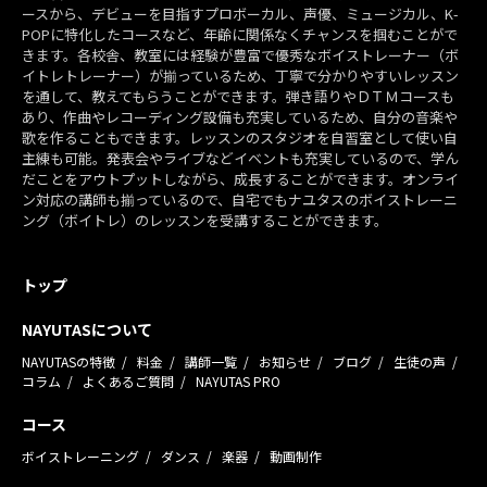
ースから、デビューを目指すプロボーカル、声優、ミュージカル、K-
POPに特化したコースなど、年齢に関係なくチャンスを掴むことがで
きます。各校舎、教室には経験が豊富で優秀なボイストレーナー（ボ
イトレトレーナー）が揃っているため、丁寧で分かりやすいレッスン
を通して、教えてもらうことができます。弾き語りやＤＴＭコースも
あり、作曲やレコーディング設備も充実しているため、自分の音楽や
歌を作ることもできます。レッスンのスタジオを自習室として使い自
主練も可能。発表会やライブなどイベントも充実しているので、学ん
だことをアウトプットしながら、成長することができます。オンライ
ン対応の講師も揃っているので、自宅でもナユタスのボイストレーニ
ング（ボイトレ）のレッスンを受講することができます。
トップ
NAYUTASについて
NAYUTASの特徴
料金
講師一覧
お知らせ
ブログ
生徒の声
コラム
よくあるご質問
NAYUTAS PRO
コース
ボイストレーニング
ダンス
楽器
動画制作