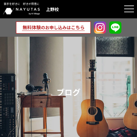
苦手を好きに 好きが得意に
togg
上野校
navi
ブログ