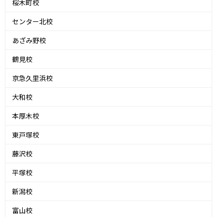
桜木町校
センター北校
あざみ野校
鶴見校
京急久里浜校
大和校
本厚木校
東戸塚校
藤沢校
平塚校
新潟校
富山校