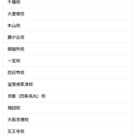
千種校
大曽根校
本山校
藤が丘校
御器所校
一宮校
四日市校
滋賀南草津校
京都（四条烏丸）校
梅田校
大阪京橋校
天王寺校