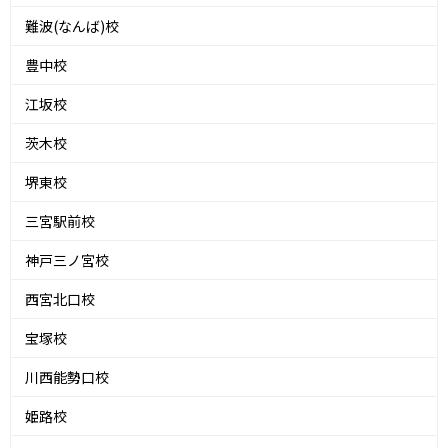
難波(なんば)校
豊中校
江坂校
茨木校
堺東校
三宮駅前校
神戸三ノ宮校
西宮北口校
宝塚校
川西能勢口校
姫路校