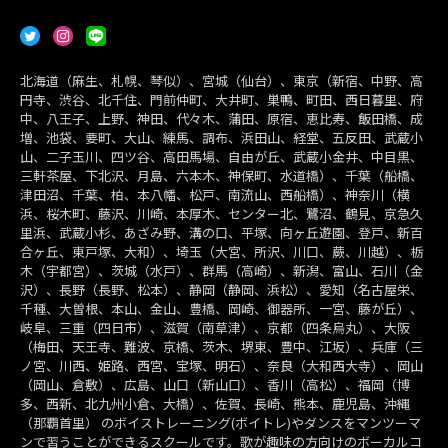
北海道（麻生、札幌、琴似）、宮城（仙台）、東京（新宿、中野、高
円寺、渋谷、北千住、門前仲町、大井町、巣鴨、町田、西日暮里、府
中、八王子、上野、神田、代々木、蒲田、原宿、恵比寿、飯田橋、成
増、池袋、要町、大山、練馬、調布、浜田山、経堂、五反田、武蔵小
山、二子玉川、四ツ谷、高田馬場、自由が丘、武蔵小金井、中目黒、
三軒茶屋、下北沢、月島、六本木、神保町、水道橋）、千葉（船橋、
津田沼、千葉、柏、本八幡、松戸、南流山、西船橋）、神奈川（横
浜、桜木町、藤沢、川崎、本厚木、センター北、鷺沼、鶴見、京急久
里浜、武蔵小杉、あざみ野、溝の口、平塚、向ヶ丘遊園、登戸、新百
合ヶ丘、東戸塚、大和）、埼玉（大宮、所沢、川口、蕨、川越）、栃
木（宇都宮）、茨城（水戸）、群馬（高崎）、新潟、富山、石川（金
沢）、長野（長野、松本）、静岡（静岡、浜松）、愛知（名古屋栄、
千種、大曽根、本山、金山、豊橋、岡崎、御器所、一宮、藤が丘）、
岐阜、三重（四日市）、滋賀（南草津）、京都（四条烏丸）、大阪
（梅田、天王寺、難波、京橋、茨木、堺東、豊中、江坂）、兵庫（三
ノ宮、川西、姫路、西宮、宝塚、明石）、奈良（大和西大寺）、岡山
（岡山、倉敷）、広島、山口（新山口）、香川（高松）、福岡（博
多、西新、北九州小倉、大橋）、佐賀、長崎、熊本、鹿児島、沖縄
（那覇首里） のボイストレーニング(ボイトレ)やダンスをマンツーマ
ンで習うことができるスクールです。歌が趣味の方向けのボーカルコ