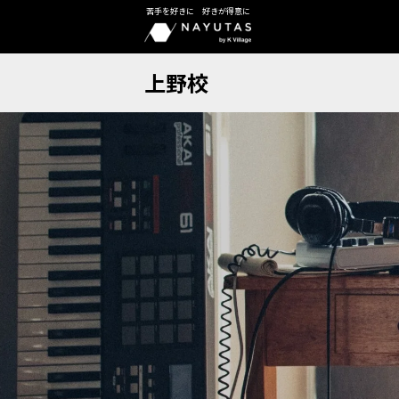
苦手を好きに 好きが得意に
上野校