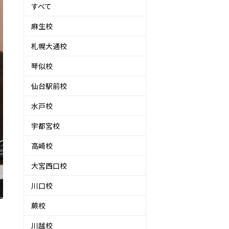
すべて
麻生校
札幌大通校
琴似校
仙台駅前校
水戸校
宇都宮校
高崎校
大宮西口校
川口校
蕨校
川越校