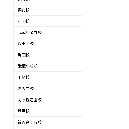
調布校
府中校
武蔵小金井校
八王子校
町田校
武蔵小杉校
川崎校
溝の口校
向ヶ丘遊園校
登戸校
新百合ヶ丘校