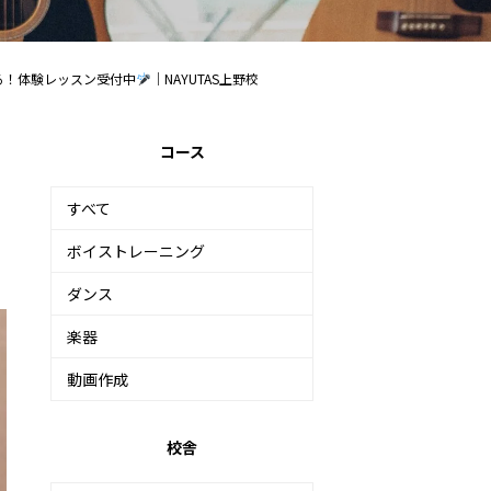
る！体験レッスン受付中
｜NAYUTAS上野校
コース
すべて
ボイストレーニング
ダンス
楽器
動画作成
校舎