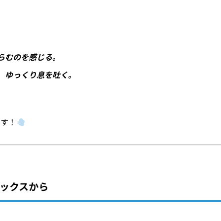
。
らむのを感じる。
、ゆっくり息を吐く。
です！
ラックスから