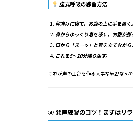
腹式呼吸の練習方法
仰向けに寝て、お腹の上に手を置く
鼻からゆっくり息を吸い、お腹が膨
口から「スーッ」と音を立てながら
これを5〜10分繰り返す。
これが声の土台を作る大事な練習なん
③ 発声練習のコツ！まずはリ