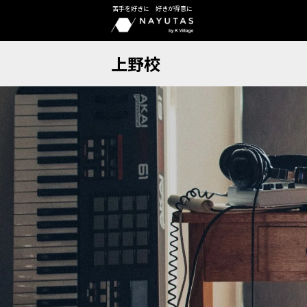
苦手を好きに 好きが得意に
上野校