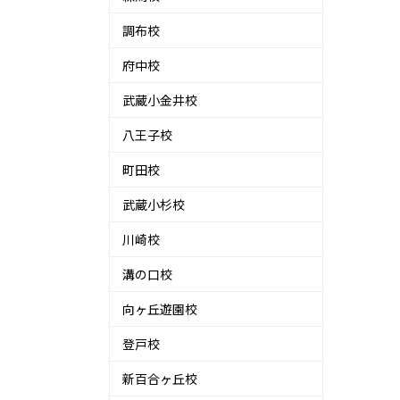
調布校
府中校
武蔵小金井校
八王子校
町田校
武蔵小杉校
川崎校
溝の口校
向ヶ丘遊園校
登戸校
新百合ヶ丘校