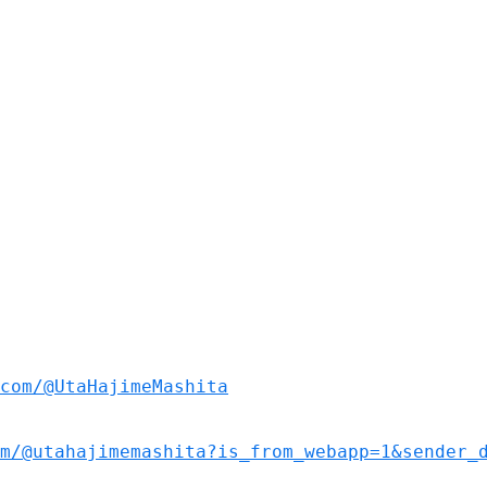
com/@UtaHajimeMashita
m/@utahajimemashita?is_from_webapp=1&sender_