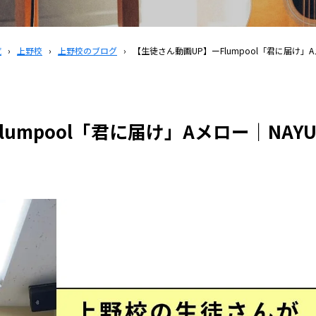
覧
›
上野校
›
上野校のブログ
›
【生徒さん動画UP】ーFlumpool「君に届け」A
umpool「君に届け」Aメロー｜NAYU