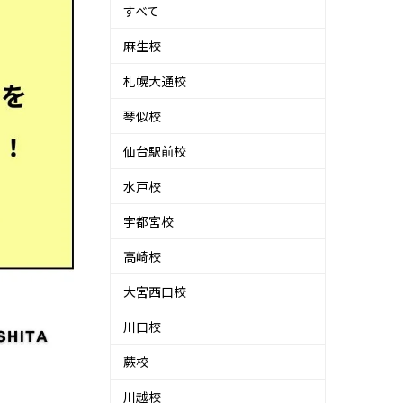
すべて
麻生校
札幌大通校
琴似校
仙台駅前校
水戸校
宇都宮校
高崎校
大宮西口校
川口校
蕨校
川越校