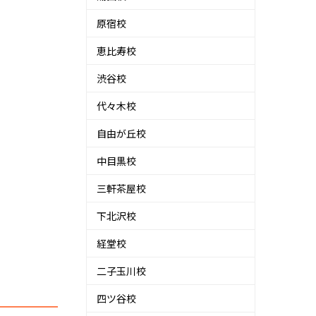
原宿校
恵比寿校
渋谷校
代々木校
自由が丘校
中目黒校
三軒茶屋校
下北沢校
経堂校
二子玉川校
四ツ谷校