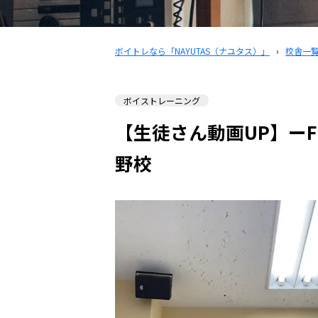
ボイトレなら「NAYUTAS（ナユタス）」
›
校舎一
ボイストレーニング
【生徒さん動画UP】ーFl
野校