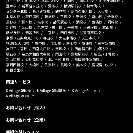
八王子校
町田校
武蔵小杉校
川崎校
溝の口校
向ヶ丘遊園校
登戸校
新百合ヶ丘校
鷺沼校
横浜駅前校
桜木町校
センター北校
あざみ野校
鶴見校
京急久里浜校
大和校
本厚木校
東戸塚校
藤沢校
平塚校
新潟校
富山校
金沢校
長野校
松本校
岐阜校
静岡駅前校
浜松校
豊橋校
岡崎校
刈谷校
金山校
名古屋（栄）校
千種校
大曽根校
本山校
藤が丘校
御器所校
一宮校
四日市校
滋賀南草津校
京都（四条烏丸）校
梅田校
大阪京橋校
天王寺校
難波(なんば)校
豊中校
江坂校
茨木校
堺東校
三宮駅前校
神戸三ノ宮校
西宮北口校
宝塚校
川西能勢口校
姫路校
明石校
奈良大和西大寺校
岡山校
倉敷駅前校
広島八丁堀校
新山口校
香川高松校
北九州小倉校
福岡博多駅前校
福岡西新校
大橋校
佐賀校
長崎校
熊本校
鹿児島中央校
那覇首里校
関連サービス
K Village 韓国語
K Village 韓国留学
K Village Pilates
K Village MODULY
お問い合わせ（個人）
お問い合わせ（企業）
無料体験レッスン