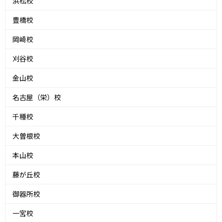
浜松校
豊橋校
岡崎校
刈谷校
金山校
名古屋（栄）校
千種校
大曽根校
本山校
藤が丘校
御器所校
一宮校