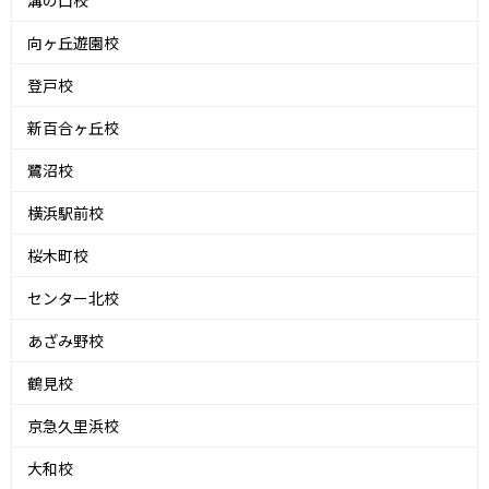
溝の口校
向ヶ丘遊園校
登戸校
新百合ヶ丘校
鷺沼校
横浜駅前校
桜木町校
センター北校
あざみ野校
鶴見校
京急久里浜校
大和校