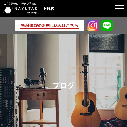
苦手を好きに 好きが得意に
togg
上野校
navi
ブログ