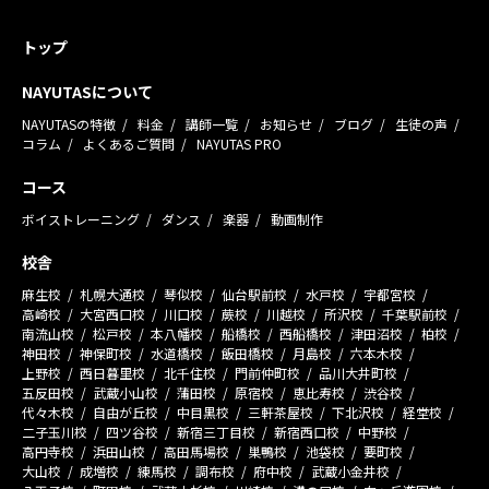
トップ
NAYUTASについて
NAYUTASの特徴
料金
講師一覧
お知らせ
ブログ
生徒の声
コラム
よくあるご質問
NAYUTAS PRO
コース
ボイストレーニング
ダンス
楽器
動画制作
校舎
麻生校
札幌大通校
琴似校
仙台駅前校
水戸校
宇都宮校
高崎校
大宮西口校
川口校
蕨校
川越校
所沢校
千葉駅前校
南流山校
松戸校
本八幡校
船橋校
西船橋校
津田沼校
柏校
神田校
神保町校
水道橋校
飯田橋校
月島校
六本木校
上野校
西日暮里校
北千住校
門前仲町校
品川大井町校
五反田校
武蔵小山校
蒲田校
原宿校
恵比寿校
渋谷校
代々木校
自由が丘校
中目黒校
三軒茶屋校
下北沢校
経堂校
二子玉川校
四ツ谷校
新宿三丁目校
新宿西口校
中野校
高円寺校
浜田山校
高田馬場校
巣鴨校
池袋校
要町校
大山校
成増校
練馬校
調布校
府中校
武蔵小金井校