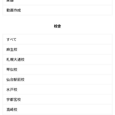
楽器
動画作成
校舎
すべて
麻生校
札幌大通校
琴似校
仙台駅前校
水戸校
宇都宮校
高崎校