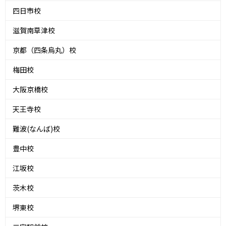
四日市校
滋賀南草津校
京都（四条烏丸）校
梅田校
大阪京橋校
天王寺校
難波(なんば)校
豊中校
江坂校
茨木校
堺東校