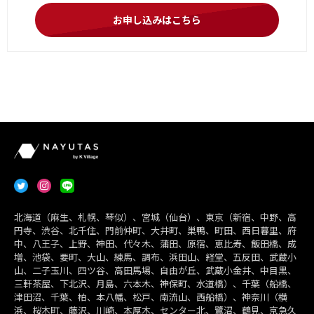
お申し込みはこちら
北海道（麻生、札幌、琴似）、宮城（仙台）、東京（新宿、中野、高
円寺、渋谷、北千住、門前仲町、大井町、巣鴨、町田、西日暮里、府
中、八王子、上野、神田、代々木、蒲田、原宿、恵比寿、飯田橋、成
増、池袋、要町、大山、練馬、調布、浜田山、経堂、五反田、武蔵小
山、二子玉川、四ツ谷、高田馬場、自由が丘、武蔵小金井、中目黒、
三軒茶屋、下北沢、月島、六本木、神保町、水道橋）、千葉（船橋、
津田沼、千葉、柏、本八幡、松戸、南流山、西船橋）、神奈川（横
浜、桜木町、藤沢、川崎、本厚木、センター北、鷺沼、鶴見、京急久