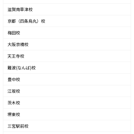
滋賀南草津校
京都（四条烏丸）校
梅田校
大阪京橋校
天王寺校
難波(なんば)校
豊中校
江坂校
茨木校
堺東校
三宮駅前校