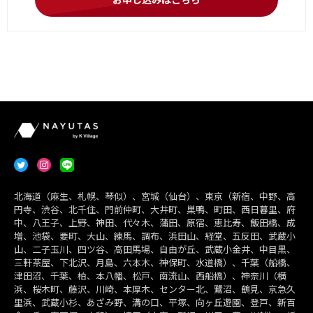
北海道（麻生、札幌、琴似）、宮城（仙台）、東京（新宿、中野、高
円寺、渋谷、北千住、門前仲町、大井町、巣鴨、町田、西日暮里、府
中、八王子、上野、神田、代々木、蒲田、原宿、恵比寿、飯田橋、成
増、池袋、要町、大山、練馬、調布、浜田山、経堂、五反田、武蔵小
山、二子玉川、四ツ谷、高田馬場、自由が丘、武蔵小金井、中目黒、
三軒茶屋、下北沢、月島、六本木、神保町、水道橋）、千葉（船橋、
津田沼、千葉、柏、本八幡、松戸、南流山、西船橋）、神奈川（横
浜、桜木町、藤沢、川崎、本厚木、センター北、鷺沼、鶴見、京急久
里浜、武蔵小杉、あざみ野、溝の口、平塚、向ヶ丘遊園、登戸、新百