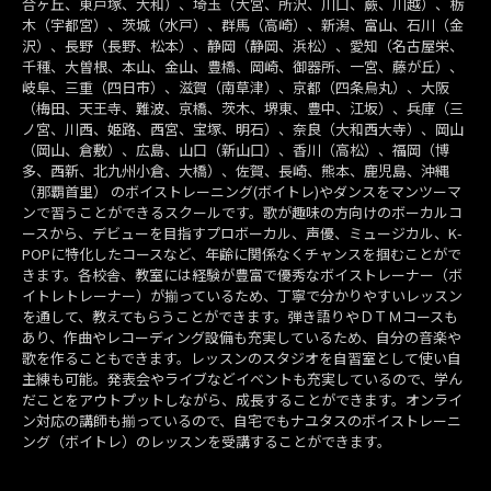
合ヶ丘、東戸塚、大和）、埼玉（大宮、所沢、川口、蕨、川越）、栃
木（宇都宮）、茨城（水戸）、群馬（高崎）、新潟、富山、石川（金
沢）、長野（長野、松本）、静岡（静岡、浜松）、愛知（名古屋栄、
千種、大曽根、本山、金山、豊橋、岡崎、御器所、一宮、藤が丘）、
岐阜、三重（四日市）、滋賀（南草津）、京都（四条烏丸）、大阪
（梅田、天王寺、難波、京橋、茨木、堺東、豊中、江坂）、兵庫（三
ノ宮、川西、姫路、西宮、宝塚、明石）、奈良（大和西大寺）、岡山
（岡山、倉敷）、広島、山口（新山口）、香川（高松）、福岡（博
多、西新、北九州小倉、大橋）、佐賀、長崎、熊本、鹿児島、沖縄
（那覇首里） のボイストレーニング(ボイトレ)やダンスをマンツーマ
ンで習うことができるスクールです。歌が趣味の方向けのボーカルコ
ースから、デビューを目指すプロボーカル、声優、ミュージカル、K-
POPに特化したコースなど、年齢に関係なくチャンスを掴むことがで
きます。各校舎、教室には経験が豊富で優秀なボイストレーナー（ボ
イトレトレーナー）が揃っているため、丁寧で分かりやすいレッスン
を通して、教えてもらうことができます。弾き語りやＤＴＭコースも
あり、作曲やレコーディング設備も充実しているため、自分の音楽や
歌を作ることもできます。レッスンのスタジオを自習室として使い自
主練も可能。発表会やライブなどイベントも充実しているので、学ん
だことをアウトプットしながら、成長することができます。オンライ
ン対応の講師も揃っているので、自宅でもナユタスのボイストレーニ
ング（ボイトレ）のレッスンを受講することができます。