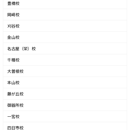
豊橋校
岡崎校
刈谷校
金山校
名古屋（栄）校
千種校
大曽根校
本山校
藤が丘校
御器所校
一宮校
四日市校