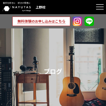
苦手を好きに 好きが得意に
togg
上野校
navi
ブログ