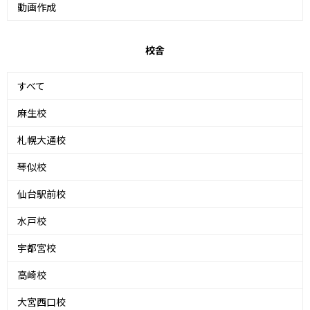
動画作成
校舎
すべて
麻生校
札幌大通校
琴似校
仙台駅前校
水戸校
宇都宮校
高崎校
大宮西口校