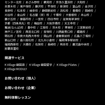
センター北校
あざみ野校
鶴見校
京急久里浜校
大和校
本厚木校
東戸塚校
藤沢校
平塚校
新潟校
富山校
金沢校
長野校
松本校
岐阜校
静岡駅前校
浜松校
豊橋校
岡崎校
刈谷校
金山校
名古屋（栄）校
千種校
大曽根校
本山校
藤が丘校
御器所校
一宮校
四日市校
滋賀南草津校
京都（四条烏丸）校
梅田校
大阪京橋校
天王寺校
難波(なんば)校
豊中校
江坂校
茨木校
堺東校
三宮駅前校
神戸三ノ宮校
西宮北口校
宝塚校
川西能勢口校
姫路校
明石校
奈良大和西大寺校
岡山校
倉敷駅前校
広島八丁堀校
新山口校
香川高松校
北九州小倉校
福岡博多駅前校
福岡西新校
大橋校
佐賀校
長崎校
熊本校
鹿児島中央校
那覇首里校
関連サービス
K Village 韓国語
K Village 韓国留学
K Village Pilates
K Village MODULY
お問い合わせ（個人）
お問い合わせ（企業）
無料体験レッスン