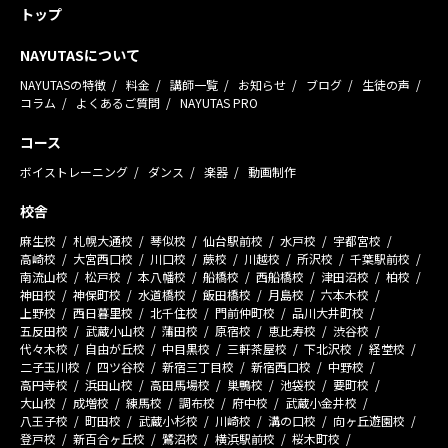
トップ
NAYUTASについて
NAYUTASの特徴
料金
講師一覧
お知らせ
ブログ
生徒の声
コラム
よくあるご質問
NAYUTAS PRO
コース
ボイストレーニング
ダンス
楽器
動画制作
校舎
麻生校
札幌大通校
琴似校
仙台駅前校
水戸校
宇都宮校
高崎校
大宮西口校
川口校
蕨校
川越校
所沢校
千葉駅前校
南流山校
松戸校
本八幡校
船橋校
西船橋校
津田沼校
柏校
神田校
神保町校
水道橋校
飯田橋校
月島校
六本木校
上野校
西日暮里校
北千住校
門前仲町校
品川大井町校
五反田校
武蔵小山校
蒲田校
原宿校
恵比寿校
渋谷校
代々木校
自由が丘校
中目黒校
三軒茶屋校
下北沢校
経堂校
二子玉川校
四ツ谷校
新宿三丁目校
新宿西口校
中野校
高円寺校
浜田山校
高田馬場校
巣鴨校
池袋校
要町校
大山校
成増校
練馬校
調布校
府中校
武蔵小金井校
八王子校
町田校
武蔵小杉校
川崎校
溝の口校
向ヶ丘遊園校
登戸校
新百合ヶ丘校
鷺沼校
横浜駅前校
桜木町校