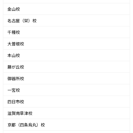
金山校
名古屋（栄）校
千種校
大曽根校
本山校
藤が丘校
御器所校
一宮校
四日市校
滋賀南草津校
京都（四条烏丸）校