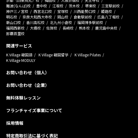
京都（四条烏丸）校
梅田校
大阪京橋校
天王寺校
難波(なんば)校
豊中校
江坂校
茨木校
堺東校
三宮駅前校
神戸三ノ宮校
西宮北口校
宝塚校
川西能勢口校
姫路校
明石校
奈良大和西大寺校
岡山校
倉敷駅前校
広島八丁堀校
新山口校
香川高松校
北九州小倉校
福岡博多駅前校
福岡西新校
大橋校
佐賀校
長崎校
熊本校
鹿児島中央校
那覇首里校
関連サービス
K Village 韓国語
K Village 韓国留学
K Village Pilates
K Village MODULY
お問い合わせ（個人）
お問い合わせ（企業）
無料体験レッスン
フランチャイズ事業について
採用情報
特定商取引法に基づく表記