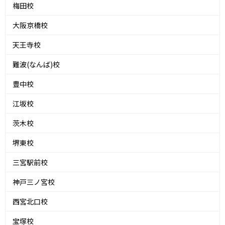
梅田校
大阪京橋校
天王寺校
難波(なんば)校
豊中校
江坂校
茨木校
堺東校
三宮駅前校
神戸三ノ宮校
西宮北口校
宝塚校