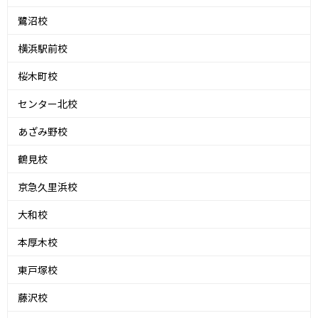
鷺沼校
横浜駅前校
桜木町校
センター北校
あざみ野校
鶴見校
京急久里浜校
大和校
本厚木校
東戸塚校
藤沢校