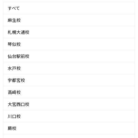
すべて
麻生校
札幌大通校
琴似校
仙台駅前校
水戸校
宇都宮校
高崎校
大宮西口校
川口校
蕨校