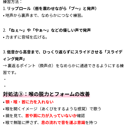
練習方法：
1.
リップロール（唇を震わせながら「ブ〜」と発声）
• 地声から裏声まで、なめらかにつなぐ練習。
2.
「ねぇ〜」や「やぁ〜」などの優しい声で発声
• 力まずに音域を広げる。
3.
低音から高音まで、ひっくり返らずにスライドさせる「スライデ
ィング発声」
→ 裏返るポイント（換声点）をなめらかに通過できるようにする練
習です。
・
・
対処法③：喉の脱力とフォームの改善
•
顎・喉・首に力を入れない
• 喉を開くイメージ（あくびをするような感覚）で歌う
• 鏡を見て、
首や肩に力が入っていないか
確認
• 喉で無理に押さず、
息の流れで音を運ぶ意識
を持つ