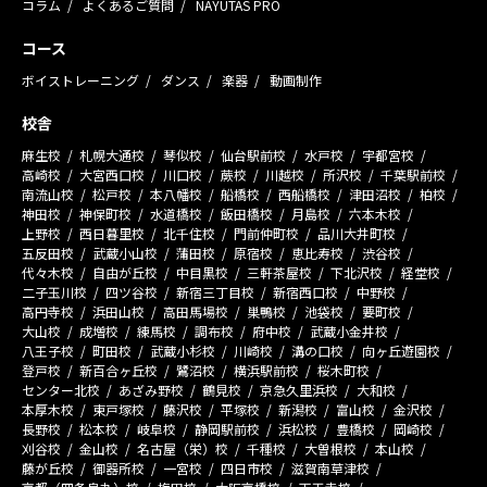
コラム
よくあるご質問
NAYUTAS PRO
コース
ボイストレーニング
ダンス
楽器
動画制作
校舎
麻生校
札幌大通校
琴似校
仙台駅前校
水戸校
宇都宮校
高崎校
大宮西口校
川口校
蕨校
川越校
所沢校
千葉駅前校
南流山校
松戸校
本八幡校
船橋校
西船橋校
津田沼校
柏校
神田校
神保町校
水道橋校
飯田橋校
月島校
六本木校
上野校
西日暮里校
北千住校
門前仲町校
品川大井町校
五反田校
武蔵小山校
蒲田校
原宿校
恵比寿校
渋谷校
代々木校
自由が丘校
中目黒校
三軒茶屋校
下北沢校
経堂校
二子玉川校
四ツ谷校
新宿三丁目校
新宿西口校
中野校
高円寺校
浜田山校
高田馬場校
巣鴨校
池袋校
要町校
大山校
成増校
練馬校
調布校
府中校
武蔵小金井校
八王子校
町田校
武蔵小杉校
川崎校
溝の口校
向ヶ丘遊園校
登戸校
新百合ヶ丘校
鷺沼校
横浜駅前校
桜木町校
センター北校
あざみ野校
鶴見校
京急久里浜校
大和校
本厚木校
東戸塚校
藤沢校
平塚校
新潟校
富山校
金沢校
長野校
松本校
岐阜校
静岡駅前校
浜松校
豊橋校
岡崎校
刈谷校
金山校
名古屋（栄）校
千種校
大曽根校
本山校
藤が丘校
御器所校
一宮校
四日市校
滋賀南草津校