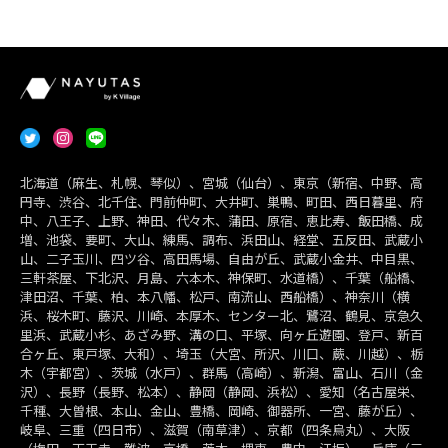
北海道（麻生、札幌、琴似）、宮城（仙台）、東京（新宿、中野、高
円寺、渋谷、北千住、門前仲町、大井町、巣鴨、町田、西日暮里、府
中、八王子、上野、神田、代々木、蒲田、原宿、恵比寿、飯田橋、成
増、池袋、要町、大山、練馬、調布、浜田山、経堂、五反田、武蔵小
山、二子玉川、四ツ谷、高田馬場、自由が丘、武蔵小金井、中目黒、
三軒茶屋、下北沢、月島、六本木、神保町、水道橋）、千葉（船橋、
津田沼、千葉、柏、本八幡、松戸、南流山、西船橋）、神奈川（横
浜、桜木町、藤沢、川崎、本厚木、センター北、鷺沼、鶴見、京急久
里浜、武蔵小杉、あざみ野、溝の口、平塚、向ヶ丘遊園、登戸、新百
合ヶ丘、東戸塚、大和）、埼玉（大宮、所沢、川口、蕨、川越）、栃
木（宇都宮）、茨城（水戸）、群馬（高崎）、新潟、富山、石川（金
沢）、長野（長野、松本）、静岡（静岡、浜松）、愛知（名古屋栄、
千種、大曽根、本山、金山、豊橋、岡崎、御器所、一宮、藤が丘）、
岐阜、三重（四日市）、滋賀（南草津）、京都（四条烏丸）、大阪