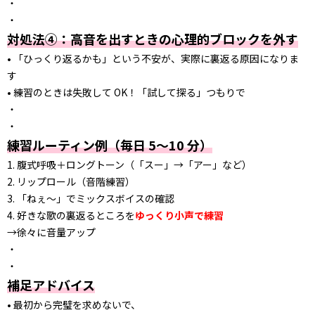
・
・
対処法④：高音を出すときの心理的ブロックを外す
• 「ひっくり返るかも」という不安が、実際に裏返る原因になりま
す
• 練習のときは失敗して OK！「試して探る」つもりで
・
・
練習ルーティン例（毎日 5〜10 分）
1. 腹式呼吸＋ロングトーン（「スー」→「アー」など）
2. リップロール（音階練習）
3. 「ねぇ〜」でミックスボイスの確認
4. 好きな歌の裏返るところを
ゆっくり小声で練習
→徐々に音量アップ
・
・
補足アドバイス
• 最初から完璧を求めないで、