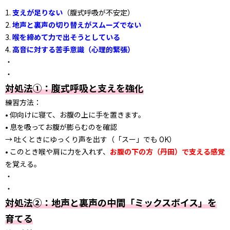
1.
支えが足りない
（腹式呼吸が不安定）
2.
地声と裏声の切り替えがスムーズでない
3.
喉を締めて力で出そうとしている
4.
高音に対する苦手意識（心理的緊張）
・
・
対処法①：腹式呼吸と支えを強化
練習方法：
• 仰向けに寝て、お腹の上に手を置きます。
• 息を吸ってお腹が膨らむのを確認
→ 吐くときにゆっくり声を出す（「スー」でも OK）
• このとき喉や肩に力を入れず、
お腹の下の方（丹田）で支える感覚
を覚える。
・
・
対処法②：地声と裏声の中間「ミックスボイス」を
育てる