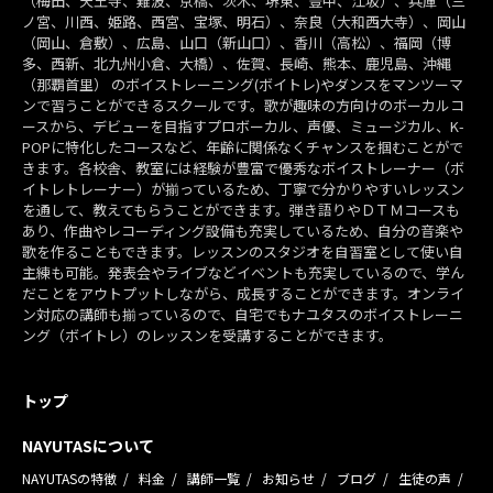
（梅田、天王寺、難波、京橋、茨木、堺東、豊中、江坂）、兵庫（三
ノ宮、川西、姫路、西宮、宝塚、明石）、奈良（大和西大寺）、岡山
（岡山、倉敷）、広島、山口（新山口）、香川（高松）、福岡（博
多、西新、北九州小倉、大橋）、佐賀、長崎、熊本、鹿児島、沖縄
（那覇首里） のボイストレーニング(ボイトレ)やダンスをマンツーマ
ンで習うことができるスクールです。歌が趣味の方向けのボーカルコ
ースから、デビューを目指すプロボーカル、声優、ミュージカル、K-
POPに特化したコースなど、年齢に関係なくチャンスを掴むことがで
きます。各校舎、教室には経験が豊富で優秀なボイストレーナー（ボ
イトレトレーナー）が揃っているため、丁寧で分かりやすいレッスン
を通して、教えてもらうことができます。弾き語りやＤＴＭコースも
あり、作曲やレコーディング設備も充実しているため、自分の音楽や
歌を作ることもできます。レッスンのスタジオを自習室として使い自
主練も可能。発表会やライブなどイベントも充実しているので、学ん
だことをアウトプットしながら、成長することができます。オンライ
ン対応の講師も揃っているので、自宅でもナユタスのボイストレーニ
ング（ボイトレ）のレッスンを受講することができます。
トップ
NAYUTASについて
NAYUTASの特徴
料金
講師一覧
お知らせ
ブログ
生徒の声