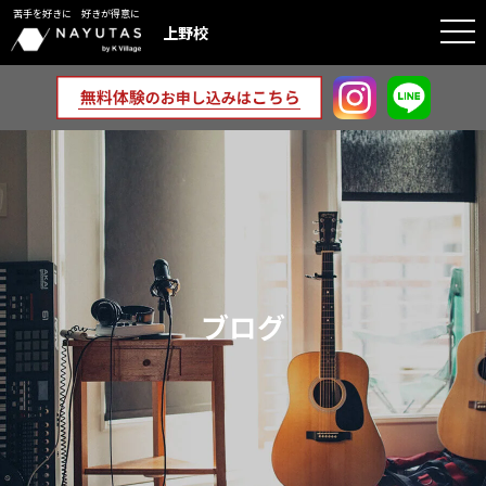
苦手を好きに 好きが得意に
togg
上野校
navi
ブログ