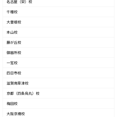
名古屋（栄）校
千種校
大曽根校
本山校
藤が丘校
御器所校
一宮校
四日市校
滋賀南草津校
京都（四条烏丸）校
梅田校
大阪京橋校