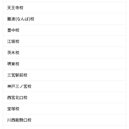
天王寺校
難波(なんば)校
豊中校
江坂校
茨木校
堺東校
三宮駅前校
神戸三ノ宮校
西宮北口校
宝塚校
川西能勢口校