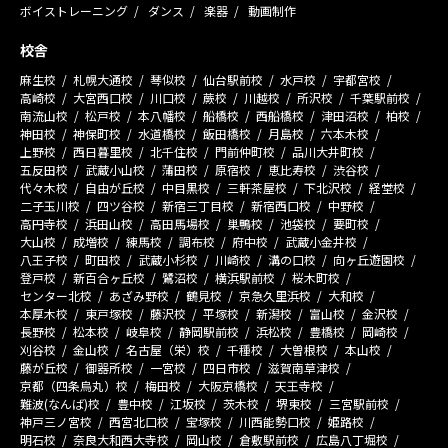
ボイストレーニング
ダンス
楽器
動画制作
校舎
麻生校
札幌大通校
琴似校
仙台駅前校
水戸校
宇都宮校
高崎校
大宮西口校
川口校
蕨校
川越校
所沢校
千葉駅前校
南流山校
松戸校
本八幡校
船橋校
西船橋校
津田沼校
柏校
神田校
神保町校
水道橋校
飯田橋校
月島校
六本木校
上野校
西日暮里校
北千住校
門前仲町校
品川大井町校
五反田校
武蔵小山校
蒲田校
原宿校
恵比寿校
渋谷校
代々木校
自由が丘校
中目黒校
三軒茶屋校
下北沢校
経堂校
二子玉川校
四ツ谷校
新宿三丁目校
新宿西口校
中野校
高円寺校
浜田山校
高田馬場校
巣鴨校
池袋校
要町校
大山校
成増校
練馬校
調布校
府中校
武蔵小金井校
八王子校
町田校
武蔵小杉校
川崎校
溝の口校
向ヶ丘遊園校
登戸校
新百合ヶ丘校
鷺沼校
横浜駅前校
桜木町校
センター北校
あざみ野校
鶴見校
京急久里浜校
大和校
本厚木校
東戸塚校
藤沢校
平塚校
新潟校
富山校
金沢校
長野校
松本校
岐阜校
静岡駅前校
浜松校
豊橋校
岡崎校
刈谷校
金山校
名古屋（栄）校
千種校
大曽根校
本山校
藤が丘校
御器所校
一宮校
四日市校
滋賀南草津校
京都（四条烏丸）校
梅田校
大阪京橋校
天王寺校
難波(なんば)校
豊中校
江坂校
茨木校
堺東校
三宮駅前校
神戸三ノ宮校
西宮北口校
宝塚校
川西能勢口校
姫路校
明石校
奈良大和西大寺校
岡山校
倉敷駅前校
広島八丁堀校