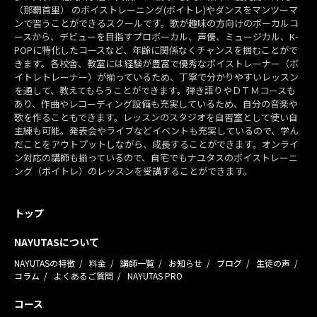
（那覇首里） のボイストレーニング(ボイトレ)やダンスをマンツーマ
ンで習うことができるスクールです。歌が趣味の方向けのボーカルコ
ースから、デビューを目指すプロボーカル、声優、ミュージカル、K-
POPに特化したコースなど、年齢に関係なくチャンスを掴むことがで
きます。各校舎、教室には経験が豊富で優秀なボイストレーナー（ボ
イトレトレーナー）が揃っているため、丁寧で分かりやすいレッスン
を通して、教えてもらうことができます。弾き語りやＤＴＭコースも
あり、作曲やレコーディング設備も充実しているため、自分の音楽や
歌を作ることもできます。レッスンのスタジオを自習室として使い自
主練も可能。発表会やライブなどイベントも充実しているので、学ん
だことをアウトプットしながら、成長することができます。オンライ
ン対応の講師も揃っているので、自宅でもナユタスのボイストレーニ
ング（ボイトレ）のレッスンを受講することができます。
トップ
NAYUTASについて
NAYUTASの特徴
料金
講師一覧
お知らせ
ブログ
生徒の声
コラム
よくあるご質問
NAYUTAS PRO
コース