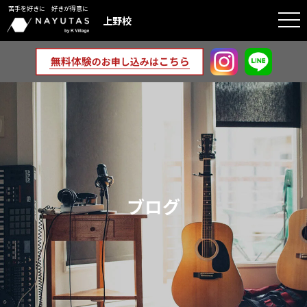
苦手を好きに 好きが得意に
togg
上野校
navi
ブログ