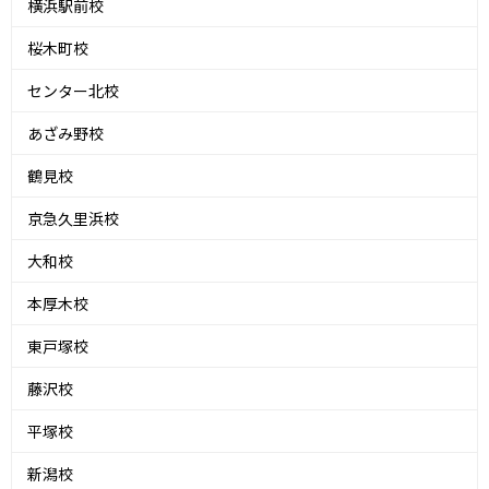
横浜駅前校
桜木町校
センター北校
あざみ野校
鶴見校
京急久里浜校
大和校
本厚木校
東戸塚校
藤沢校
平塚校
新潟校