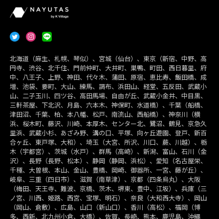
北海道（麻生、札幌、琴似）、宮城（仙台）、東京（新宿、中野、高
円寺、渋谷、北千住、門前仲町、大井町、巣鴨、町田、西日暮里、府
中、八王子、上野、神田、代々木、蒲田、原宿、恵比寿、飯田橋、成
増、池袋、要町、大山、練馬、調布、浜田山、経堂、五反田、武蔵小
山、二子玉川、四ツ谷、高田馬場、自由が丘、武蔵小金井、中目黒、
三軒茶屋、下北沢、月島、六本木、神保町、水道橋）、千葉（船橋、
津田沼、千葉、柏、本八幡、松戸、南流山、西船橋）、神奈川（横
浜、桜木町、藤沢、川崎、本厚木、センター北、鷺沼、鶴見、京急久
里浜、武蔵小杉、あざみ野、溝の口、平塚、向ヶ丘遊園、登戸、新百
合ヶ丘、東戸塚、大和）、埼玉（大宮、所沢、川口、蕨、川越）、栃
木（宇都宮）、茨城（水戸）、群馬（高崎）、新潟、富山、石川（金
沢）、長野（長野、松本）、静岡（静岡、浜松）、愛知（名古屋栄、
千種、大曽根、本山、金山、豊橋、岡崎、御器所、一宮、藤が丘）、
岐阜、三重（四日市）、滋賀（南草津）、京都（四条烏丸）、大阪
（梅田、天王寺、難波、京橋、茨木、堺東、豊中、江坂）、兵庫（三
ノ宮、川西、姫路、西宮、宝塚、明石）、奈良（大和西大寺）、岡山
（岡山、倉敷）、広島、山口（新山口）、香川（高松）、福岡（博
多、西新、北九州小倉、大橋）、佐賀、長崎、熊本、鹿児島、沖縄