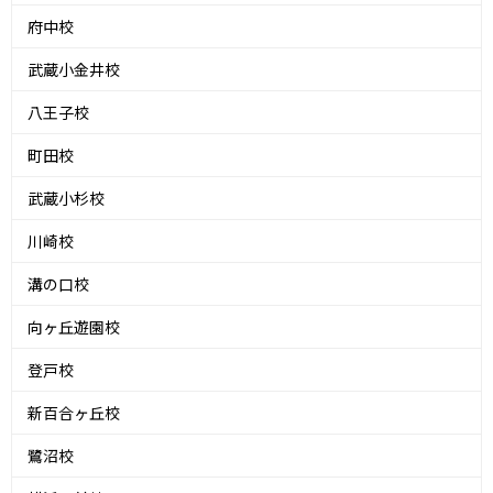
府中校
武蔵小金井校
八王子校
町田校
武蔵小杉校
川崎校
溝の口校
向ヶ丘遊園校
登戸校
新百合ヶ丘校
鷺沼校