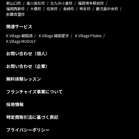
新山口校
香川高松校
北九州小倉校
福岡博多駅前校
福岡西新校
大橋校
佐賀校
長崎校
熊本校
鹿児島中央校
那覇首里校
関連サービス
K Village 韓国語
K Village 韓国留学
K Village Pilates
K Village MODULY
お問い合わせ（個人）
お問い合わせ（企業）
無料体験レッスン
フランチャイズ事業について
採用情報
特定商取引法に基づく表記
プライバシーポリシー