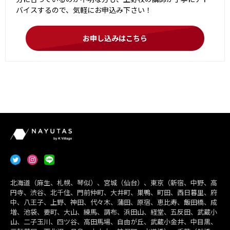
バイスするので、気軽にお申込み下さい！
お申し込みはこちら
北海道（麻生、札幌、琴似）、宮城（仙台）、東京（新宿、中野、高
円寺、渋谷、北千住、門前仲町、大井町、巣鴨、町田、西日暮里、府
中、八王子、上野、神田、代々木、蒲田、原宿、恵比寿、飯田橋、成
増、池袋、要町、大山、練馬、調布、浜田山、経堂、五反田、武蔵小
山、二子玉川、四ツ谷、高田馬場、自由が丘、武蔵小金井、中目黒、