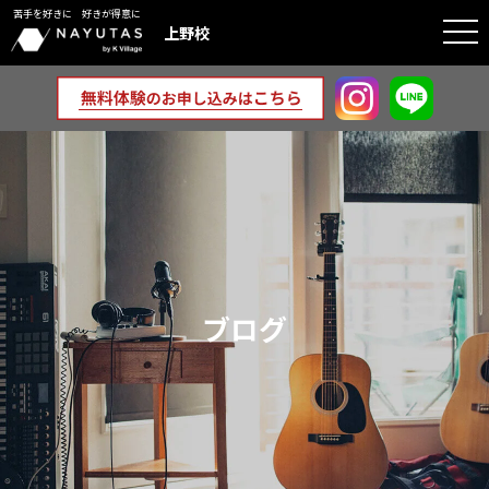
苦手を好きに 好きが得意に
togg
上野校
navi
ブログ