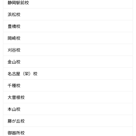
静岡駅前校
浜松校
豊橋校
岡崎校
刈谷校
金山校
名古屋（栄）校
千種校
大曽根校
本山校
藤が丘校
御器所校