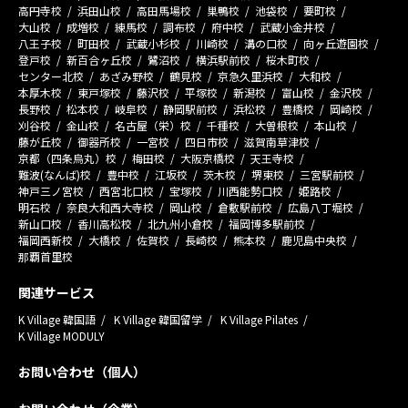
高円寺校
浜田山校
高田馬場校
巣鴨校
池袋校
要町校
大山校
成増校
練馬校
調布校
府中校
武蔵小金井校
八王子校
町田校
武蔵小杉校
川崎校
溝の口校
向ヶ丘遊園校
登戸校
新百合ヶ丘校
鷺沼校
横浜駅前校
桜木町校
センター北校
あざみ野校
鶴見校
京急久里浜校
大和校
本厚木校
東戸塚校
藤沢校
平塚校
新潟校
富山校
金沢校
長野校
松本校
岐阜校
静岡駅前校
浜松校
豊橋校
岡崎校
刈谷校
金山校
名古屋（栄）校
千種校
大曽根校
本山校
藤が丘校
御器所校
一宮校
四日市校
滋賀南草津校
京都（四条烏丸）校
梅田校
大阪京橋校
天王寺校
難波(なんば)校
豊中校
江坂校
茨木校
堺東校
三宮駅前校
神戸三ノ宮校
西宮北口校
宝塚校
川西能勢口校
姫路校
明石校
奈良大和西大寺校
岡山校
倉敷駅前校
広島八丁堀校
新山口校
香川高松校
北九州小倉校
福岡博多駅前校
福岡西新校
大橋校
佐賀校
長崎校
熊本校
鹿児島中央校
那覇首里校
関連サービス
K Village 韓国語
K Village 韓国留学
K Village Pilates
K Village MODULY
お問い合わせ（個人）