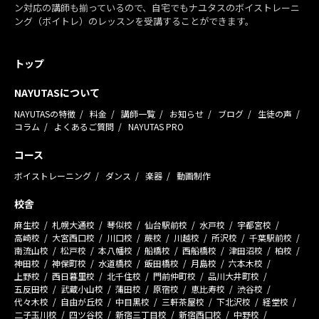
ン対応の講師も揃っているので、自宅でもナユタスのボイストレーニ
ング（ボイトレ）のレッスンを受講することができます。
トップ
NAYUTASについて
NAYUTASの特徴
料金
講師一覧
お知らせ
ブログ
生徒の声
コラム
よくあるご質問
NAYUTAS PRO
コース
ボイストレーニング
ダンス
楽器
動画制作
校舎
麻生校
札幌大通校
琴似校
仙台駅前校
水戸校
宇都宮校
高崎校
大宮西口校
川口校
蕨校
川越校
所沢校
千葉駅前校
南流山校
松戸校
本八幡校
船橋校
西船橋校
津田沼校
柏校
神田校
神保町校
水道橋校
飯田橋校
月島校
六本木校
上野校
西日暮里校
北千住校
門前仲町校
品川大井町校
五反田校
武蔵小山校
蒲田校
原宿校
恵比寿校
渋谷校
代々木校
自由が丘校
中目黒校
三軒茶屋校
下北沢校
経堂校
二子玉川校
四ツ谷校
新宿三丁目校
新宿西口校
中野校