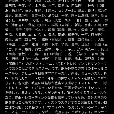
三軒茶屋、下北沢、月島、六本木、神保町、水道橋）、千葉（船橋、
津田沼、千葉、柏、本八幡、松戸、南流山、西船橋）、神奈川（横
浜、桜木町、藤沢、川崎、本厚木、センター北、鷺沼、鶴見、京急久
里浜、武蔵小杉、あざみ野、溝の口、平塚、向ヶ丘遊園、登戸、新百
合ヶ丘、東戸塚、大和）、埼玉（大宮、所沢、川口、蕨、川越）、栃
木（宇都宮）、茨城（水戸）、群馬（高崎）、新潟、富山、石川（金
沢）、長野（長野、松本）、静岡（静岡、浜松）、愛知（名古屋栄、
千種、大曽根、本山、金山、豊橋、岡崎、御器所、一宮、藤が丘）、
岐阜、三重（四日市）、滋賀（南草津）、京都（四条烏丸）、大阪
（梅田、天王寺、難波、京橋、茨木、堺東、豊中、江坂）、兵庫（三
ノ宮、川西、姫路、西宮、宝塚、明石）、奈良（大和西大寺）、岡山
（岡山、倉敷）、広島、山口（新山口）、香川（高松）、福岡（博
多、西新、北九州小倉、大橋）、佐賀、長崎、熊本、鹿児島、沖縄
（那覇首里） のボイストレーニング(ボイトレ)やダンスをマンツーマ
ンで習うことができるスクールです。歌が趣味の方向けのボーカルコ
ースから、デビューを目指すプロボーカル、声優、ミュージカル、K-
POPに特化したコースなど、年齢に関係なくチャンスを掴むことがで
きます。各校舎、教室には経験が豊富で優秀なボイストレーナー（ボ
イトレトレーナー）が揃っているため、丁寧で分かりやすいレッスン
を通して、教えてもらうことができます。弾き語りやＤＴＭコースも
あり、作曲やレコーディング設備も充実しているため、自分の音楽や
歌を作ることもできます。レッスンのスタジオを自習室として使い自
主練も可能。発表会やライブなどイベントも充実しているので、学ん
だことをアウトプットしながら、成長することができます。オンライ