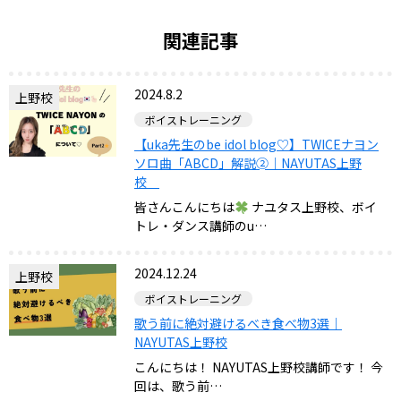
関連記事
2024.8.2
上野校
ボイストレーニング
【uka先生のbe idol blog♡】TWICEナヨン
ソロ曲「ABCD」解説➁｜NAYUTAS上野
校
皆さんこんにちは
ナユタス上野校、ボイ
トレ・ダンス講師のu…
2024.12.24
上野校
ボイストレーニング
歌う前に絶対避けるべき食べ物3選｜
NAYUTAS上野校
こんにちは！ NAYUTAS上野校講師です！ 今
回は、歌う前…