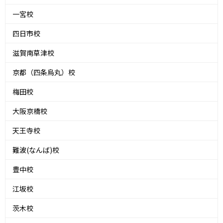
一宮校
四日市校
滋賀南草津校
京都（四条烏丸）校
梅田校
大阪京橋校
天王寺校
難波(なんば)校
豊中校
江坂校
茨木校