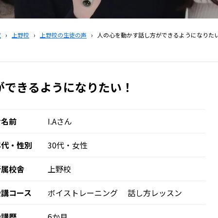
覧
›
上野校
›
上野校の生徒の声
›
人の心を動かす話し方ができるようになりた
ができるようになりたい！
お名前
I.Aさん
年代・性別
30代・女性
所属校舎
上野校
受講コース
ボイストレーニング
話し方レッスン
受講歴
6か月