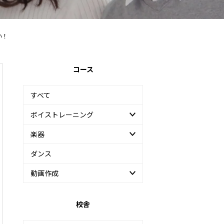
い！
コース
すべて
ボイストレーニング
楽器
ダンス
動画作成
校舎