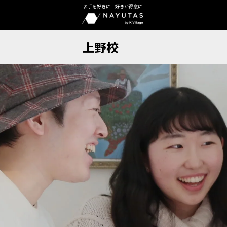
苦手を好きに 好きが得意に
上野校