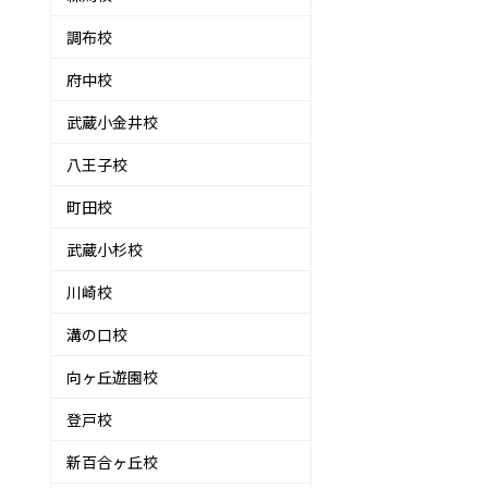
調布校
府中校
武蔵小金井校
八王子校
町田校
武蔵小杉校
川崎校
溝の口校
向ヶ丘遊園校
登戸校
新百合ヶ丘校