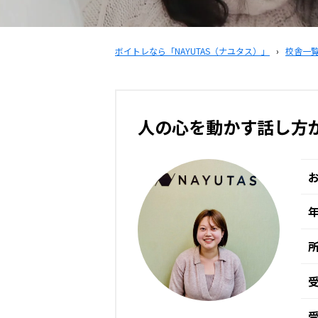
ボイトレなら「NAYUTAS（ナユタス）」
›
校舎一
人の心を動かす話し方