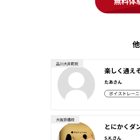
無料体
他
品川大井町校
楽しく通え
たあさん
ボイストレーニ
大阪京橋校
とにかくダ
S.K.さん