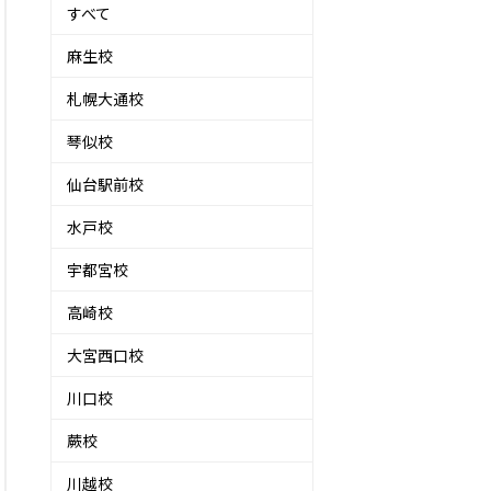
すべて
麻生校
札幌大通校
琴似校
仙台駅前校
水戸校
宇都宮校
高崎校
大宮西口校
川口校
蕨校
川越校