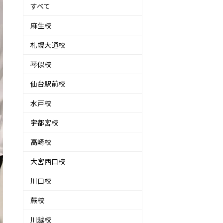
すべて
麻生校
札幌大通校
琴似校
仙台駅前校
水戸校
宇都宮校
高崎校
大宮西口校
川口校
蕨校
川越校