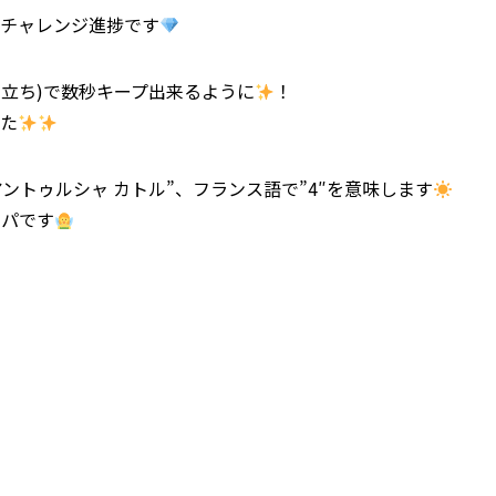
エチャレンジ進捗です
先立ち)で数秒キープ出来るように
！
した
ントゥルシャ カトル”、フランス語で”4″を意味します
つパです