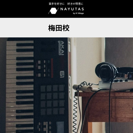
苦手を好きに 好きが得意に
梅田校