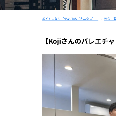
ボイトレなら「NAYUTAS（ナユタス）」
›
校舎一
【Kojiさんのバレエチ