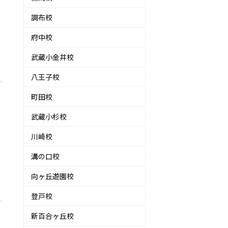
調布校
府中校
武蔵小金井校
八王子校
町田校
武蔵小杉校
川崎校
溝の口校
向ヶ丘遊園校
登戸校
新百合ヶ丘校