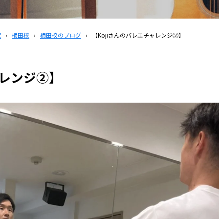
覧
›
梅田校
›
梅田校のブログ
›
【Kojiさんのバレエチャレンジ②】
ャレンジ②】