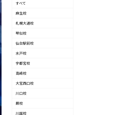
すべて
麻生校
札幌大通校
琴似校
仙台駅前校
水戸校
宇都宮校
高崎校
大宮西口校
川口校
蕨校
川越校