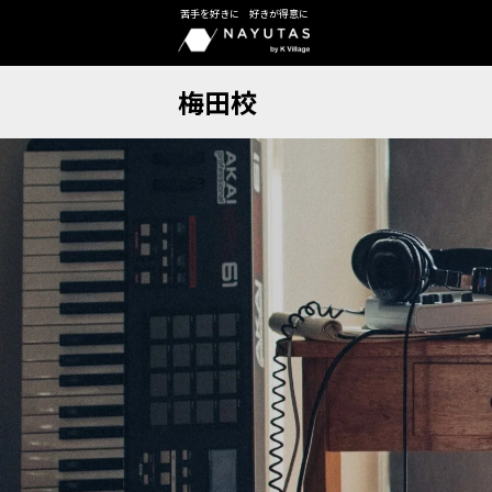
苦手を好きに 好きが得意に
梅田校