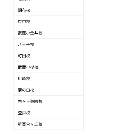
調布校
府中校
武蔵小金井校
八王子校
町田校
武蔵小杉校
川崎校
溝の口校
向ヶ丘遊園校
登戸校
新百合ヶ丘校