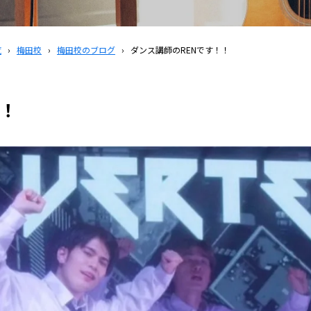
覧
›
梅田校
›
梅田校のブログ
›
ダンス講師のRENです！！
！！