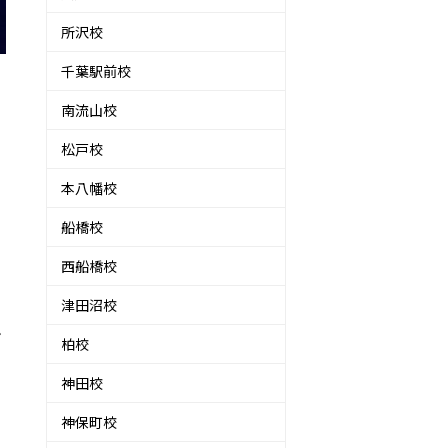
所沢校
千葉駅前校
南流山校
松戸校
本八幡校
ま
船橋校
西船橋校
津田沼校
ン
柏校
神田校
神保町校