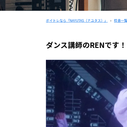
ボイトレなら「NAYUTAS（ナユタス）」
›
校舎一
ダンス講師のRENです