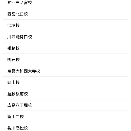
神戸三ノ宮校
西宮北口校
宝塚校
川西能勢口校
姫路校
明石校
奈良大和西大寺校
岡山校
倉敷駅前校
広島八丁堀校
新山口校
香川高松校