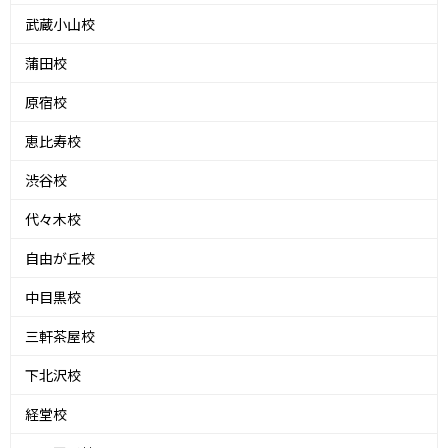
武蔵小山校
蒲田校
原宿校
恵比寿校
渋谷校
代々木校
自由が丘校
中目黒校
三軒茶屋校
下北沢校
経堂校