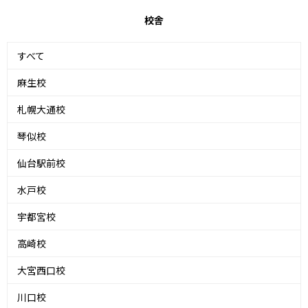
校舎
すべて
麻生校
札幌大通校
琴似校
仙台駅前校
水戸校
宇都宮校
高崎校
大宮西口校
川口校