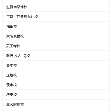
滋賀南草津校
京都（四条烏丸）校
梅田校
大阪京橋校
天王寺校
難波(なんば)校
豊中校
江坂校
茨木校
堺東校
三宮駅前校