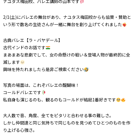
ナユタス梅田校、バレエ講師の山本です
2/1(土)にバレエの舞台があり、ナユタス梅田校からも協賛・賛助と
いう形で数名の生徒さんが一緒に舞台を創り上げてくれました
古典バレエ【ラ・バヤデール】
古代インドのお話です
まあまあな悲劇でして、女の命懸けの戦い＆登場人物が最終的に全
滅します
興味を持たれましたら是非ご検索ください
写真の場面は、これぞバレエの醍醐味！
コールドバレエです
私自身も演じるのも、観るのもコールドが結局1番好きです
大人数で音、角度、全てをピタリと合わせる事の難しさ。
しかし仲間達と同じ気持ちで同じものを見つめてひとつのものを作
り上げる心強さ。