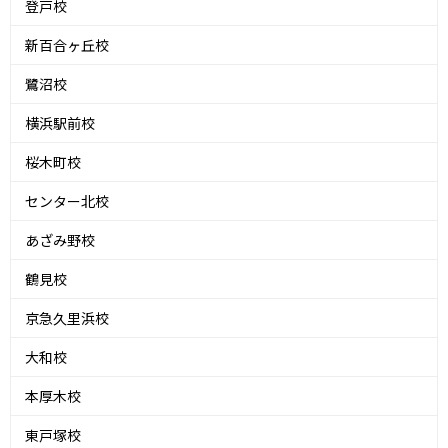
登戸校
新百合ヶ丘校
鷺沼校
横浜駅前校
桜木町校
センター北校
あざみ野校
鶴見校
京急久里浜校
大和校
本厚木校
東戸塚校