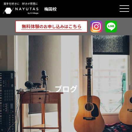
苦手を好きに 好きが得意に
togg
梅田校
navi
ブログ