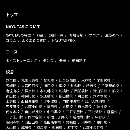
トップ
NAYUTASについて
NAYUTASの特徴
料金
講師一覧
お知らせ
ブログ
生徒の声
コラム
よくあるご質問
NAYUTAS PRO
コース
ボイストレーニング
ダンス
楽器
動画制作
校舎
麻生校
札幌大通校
琴似校
仙台駅前校
水戸校
宇都宮校
高崎校
大宮西口校
川口校
蕨校
川越校
所沢校
千葉駅前校
南流山校
松戸校
本八幡校
船橋校
西船橋校
津田沼校
柏校
神田校
神保町校
水道橋校
飯田橋校
月島校
六本木校
上野校
西日暮里校
北千住校
門前仲町校
品川大井町校
五反田校
武蔵小山校
蒲田校
原宿校
恵比寿校
渋谷校
代々木校
自由が丘校
中目黒校
三軒茶屋校
下北沢校
経堂校
二子玉川校
四ツ谷校
新宿三丁目校
新宿西口校
中野校
高円寺校
浜田山校
高田馬場校
巣鴨校
池袋校
要町校
大山校
成増校
練馬校
調布校
府中校
武蔵小金井校