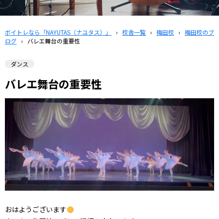
ボイトレなら「NAYUTAS（ナユタス）」
›
校舎一覧
›
梅田校
›
梅田校のブ
ログ
›
バレエ舞台の重要性
ダンス
バレエ舞台の重要性
おはようございます