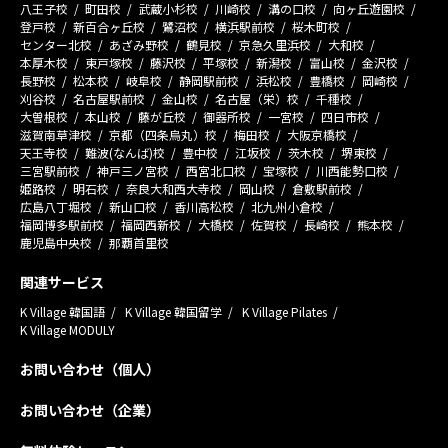
八王子校
町田校
武蔵小杉校
川崎校
溝の口校
向ヶ丘遊園校
登戸校
新百合ヶ丘校
鷺沼校
横浜駅前校
桜木町校
センター北校
あざみ野校
鶴見校
京急久里浜校
大和校
本厚木校
東戸塚校
藤沢校
平塚校
新潟校
富山校
金沢校
長野校
松本校
岐阜校
静岡駅前校
浜松校
豊橋校
岡崎校
刈谷校
名古屋駅前校
金山校
名古屋（栄）校
千種校
大曽根校
本山校
藤が丘校
御器所校
一宮校
四日市校
滋賀南草津校
京都（四条烏丸）校
梅田校
大阪京橋校
天王寺校
難波(なんば)校
豊中校
江坂校
茨木校
堺東校
三宮駅前校
神戸三ノ宮校
西宮北口校
宝塚校
川西能勢口校
姫路校
明石校
奈良大和西大寺校
岡山校
倉敷駅前校
広島八丁堀校
新山口校
香川高松校
北九州小倉校
福岡博多駅前校
福岡西新校
大橋校
佐賀校
長崎校
熊本校
鹿児島中央校
那覇首里校
関連サービス
K Village 韓国語
K Village 韓国留学
K Village Pilates
K Village MODULY
お問い合わせ（個人）
お問い合わせ（企業）