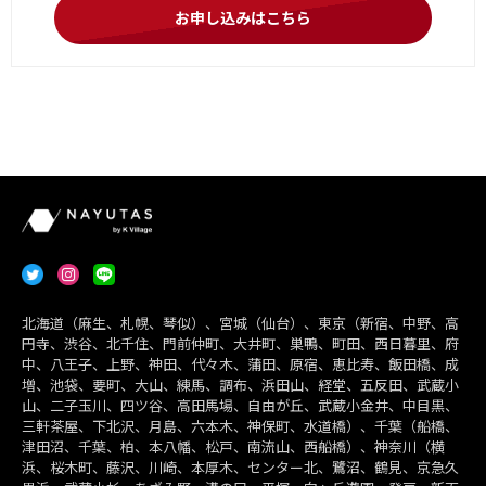
お申し込みはこちら
北海道（麻生、札幌、琴似）、宮城（仙台）、東京（新宿、中野、高
円寺、渋谷、北千住、門前仲町、大井町、巣鴨、町田、西日暮里、府
中、八王子、上野、神田、代々木、蒲田、原宿、恵比寿、飯田橋、成
増、池袋、要町、大山、練馬、調布、浜田山、経堂、五反田、武蔵小
山、二子玉川、四ツ谷、高田馬場、自由が丘、武蔵小金井、中目黒、
三軒茶屋、下北沢、月島、六本木、神保町、水道橋）、千葉（船橋、
津田沼、千葉、柏、本八幡、松戸、南流山、西船橋）、神奈川（横
浜、桜木町、藤沢、川崎、本厚木、センター北、鷺沼、鶴見、京急久