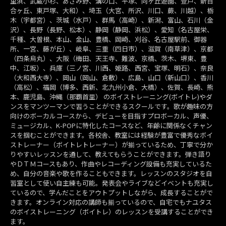
里浜、武蔵小杉、あざみ野、溝の口、平塚、向ヶ丘遊園、登戸、新百
合ヶ丘、東戸塚、大和）、埼玉（大宮、所沢、川口、蕨、川越）、栃
木（宇都宮）、茨城（水戸）、群馬（高崎）、新潟、富山、石川（金
沢）、長野（長野、松本）、静岡（静岡、浜松）、愛知（名古屋栄、
千種、大曽根、本山、金山、豊橋、岡崎、刈谷、名古屋駅前、御器
所、一宮、藤が丘）、岐阜、三重（四日市）、滋賀（南草津）、京都
（四条烏丸）、大阪（梅田、天王寺、難波、京橋、茨木、堺東、豊
中、江坂）、兵庫（三ノ宮、川西、姫路、西宮、宝塚、明石）、奈良
（大和西大寺）、岡山（岡山、倉敷）、広島、山口（新山口）、香川
（高松）、福岡（博多、西新、北九州小倉、大橋）、佐賀、長崎、熊
本、鹿児島、沖縄（那覇首里） のボイストレーニング(ボイトレ)やダ
ンスをマンツーマンで習うことができるスクールです。歌が趣味の方
向けのボーカルコースから、デビューを目指すプロボーカル、声優、
ミュージカル、K-POPに特化したコースなど、年齢に関係なくチャン
スを掴むことができます。各校舎、教室には経験が豊富で優秀なボイ
ストレーナー（ボイトレトレーナー）が揃っているため、丁寧で分か
りやすいレッスンを通して、教えてもらうことができます。弾き語り
やＤＴＭコースもあり、作曲やレコーディング設備も充実しているた
め、自分の音楽や歌を作ることもできます。レッスンのスタジオを自
習室として使い自主練も可能。発表会やライブなどイベントも充実し
ているので、学んだことをアウトプットしながら、成長することがで
きます。オンライン対応の講師も揃っているので、自宅でもナユタス
のボイストレーニング（ボイトレ）のレッスンを受講することができ
ます。