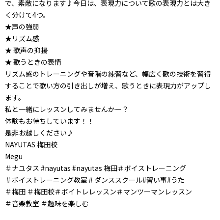
で、素敵になります♪今日は、表現力について歌の表現力とは大き
く分けて4つ。
★声の強弱
★リズム感
★ 歌声の抑揚
★ 歌うときの表情
リズム感のトレーニングや音階の練習など、幅広く歌の技術を習得
することで歌い方の引き出しが増え、歌うときに表現力がアップし
ます。
私と一緒にレッスンしてみませんかー？
体験もお待ちしています！！
是非お越しください♪
NAYUTAS 梅田校
Megu
＃ナユタス #nayutas #nayutas 梅田＃ボイストレーニング
＃ボイストレーニング教室＃ダンススクール#習い事#うた
＃梅田 ＃梅田校＃ボイトレレッスン＃マンツーマンレッスン
＃音樂教室 ＃趣味を楽しむ