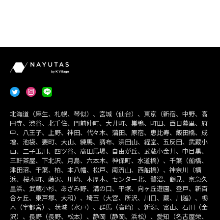
北海道（麻生、札幌、琴似）、宮城（仙台）、東京（新宿、中野、高
円寺、渋谷、北千住、門前仲町、大井町、巣鴨、町田、西日暮里、府
中、八王子、上野、神田、代々木、蒲田、原宿、恵比寿、飯田橋、成
増、池袋、要町、大山、練馬、調布、浜田山、経堂、五反田、武蔵小
山、二子玉川、四ツ谷、高田馬場、自由が丘、武蔵小金井、中目黒、
三軒茶屋、下北沢、月島、六本木、神保町、水道橋）、千葉（船橋、
津田沼、千葉、柏、本八幡、松戸、南流山、西船橋）、神奈川（横
浜、桜木町、藤沢、川崎、本厚木、センター北、鷺沼、鶴見、京急久
里浜、武蔵小杉、あざみ野、溝の口、平塚、向ヶ丘遊園、登戸、新百
合ヶ丘、東戸塚、大和）、埼玉（大宮、所沢、川口、蕨、川越）、栃
木（宇都宮）、茨城（水戸）、群馬（高崎）、新潟、富山、石川（金
沢）、長野（長野、松本）、静岡（静岡、浜松）、愛知（名古屋栄、