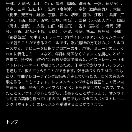
千種、大曽根、本山、金山、豊橋、岡崎、御器所、一宮、藤が丘）、
岐阜、三重（四日市）、滋賀（南草津）、京都（四条烏丸）、大阪
（梅田、天王寺、難波、京橋、茨木、堺東、豊中、江坂）、兵庫（三
ノ宮、川西、姫路、西宮、宝塚、明石）、奈良（大和西大寺）、岡山
（岡山、倉敷）、広島、山口（新山口）、香川（高松）、福岡（博
多、西新、北九州小倉、大橋）、佐賀、長崎、熊本、鹿児島、沖縄
（那覇首里） のボイストレーニング(ボイトレ)やダンスをマンツーマ
ンで習うことができるスクールです。歌が趣味の方向けのボーカルコ
ースから、デビューを目指すプロボーカル、声優、ミュージカル、K-
POPに特化したコースなど、年齢に関係なくチャンスを掴むことがで
きます。各校舎、教室には経験が豊富で優秀なボイストレーナー（ボ
イトレトレーナー）が揃っているため、丁寧で分かりやすいレッスン
を通して、教えてもらうことができます。弾き語りやＤＴＭコースも
あり、作曲やレコーディング設備も充実しているため、自分の音楽や
歌を作ることもできます。レッスンのスタジオを自習室として使い自
主練も可能。発表会やライブなどイベントも充実しているので、学ん
だことをアウトプットしながら、成長することができます。オンライ
ン対応の講師も揃っているので、自宅でもナユタスのボイストレーニ
ング（ボイトレ）のレッスンを受講することができます。
トップ