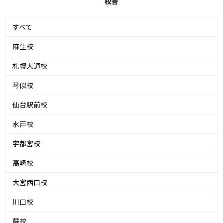
校舎
すべて
麻生校
札幌大通校
琴似校
仙台駅前校
水戸校
宇都宮校
高崎校
大宮西口校
川口校
蕨校