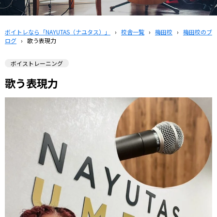
ボイトレなら「NAYUTAS（ナユタス）」
›
校舎一覧
›
梅田校
›
梅田校のブ
ログ
›
歌う表現力
ボイストレーニング
歌う表現力