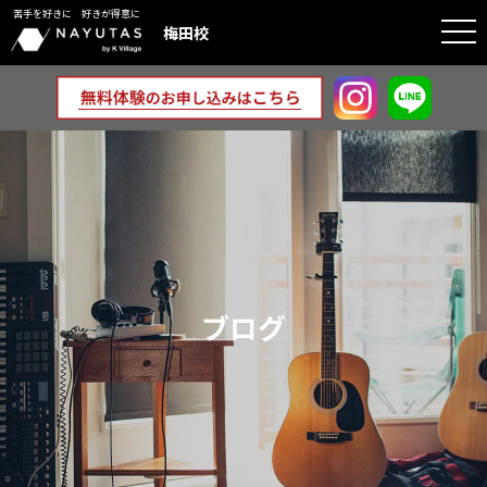
苦手を好きに 好きが得意に
togg
梅田校
navi
ブログ