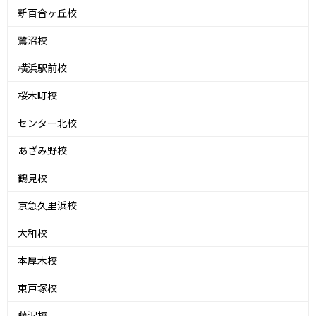
新百合ヶ丘校
鷺沼校
横浜駅前校
桜木町校
センター北校
あざみ野校
鶴見校
京急久里浜校
大和校
本厚木校
東戸塚校
藤沢校