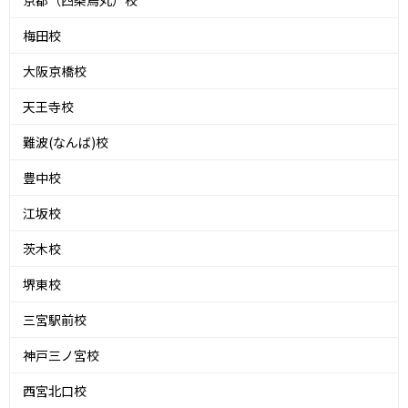
京都（四条烏丸）校
梅田校
大阪京橋校
天王寺校
難波(なんば)校
豊中校
江坂校
茨木校
堺東校
三宮駅前校
神戸三ノ宮校
西宮北口校