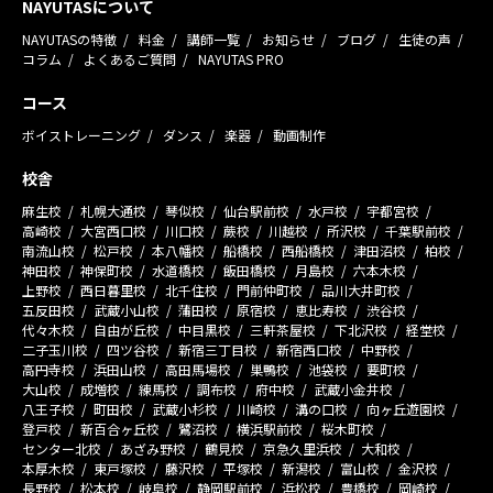
NAYUTASについて
NAYUTASの特徴
料金
講師一覧
お知らせ
ブログ
生徒の声
コラム
よくあるご質問
NAYUTAS PRO
コース
ボイストレーニング
ダンス
楽器
動画制作
校舎
麻生校
札幌大通校
琴似校
仙台駅前校
水戸校
宇都宮校
高崎校
大宮西口校
川口校
蕨校
川越校
所沢校
千葉駅前校
南流山校
松戸校
本八幡校
船橋校
西船橋校
津田沼校
柏校
神田校
神保町校
水道橋校
飯田橋校
月島校
六本木校
上野校
西日暮里校
北千住校
門前仲町校
品川大井町校
五反田校
武蔵小山校
蒲田校
原宿校
恵比寿校
渋谷校
代々木校
自由が丘校
中目黒校
三軒茶屋校
下北沢校
経堂校
二子玉川校
四ツ谷校
新宿三丁目校
新宿西口校
中野校
高円寺校
浜田山校
高田馬場校
巣鴨校
池袋校
要町校
大山校
成増校
練馬校
調布校
府中校
武蔵小金井校
八王子校
町田校
武蔵小杉校
川崎校
溝の口校
向ヶ丘遊園校
登戸校
新百合ヶ丘校
鷺沼校
横浜駅前校
桜木町校
センター北校
あざみ野校
鶴見校
京急久里浜校
大和校
本厚木校
東戸塚校
藤沢校
平塚校
新潟校
富山校
金沢校
長野校
松本校
岐阜校
静岡駅前校
浜松校
豊橋校
岡崎校