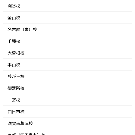
刈谷校
金山校
名古屋（栄）校
千種校
大曽根校
本山校
藤が丘校
御器所校
一宮校
四日市校
滋賀南草津校