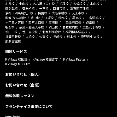
刈谷校
金山校
名古屋（栄）校
千種校
大曽根校
本山校
藤が丘校
御器所校
一宮校
四日市校
滋賀南草津校
京都（四条烏丸）校
梅田校
大阪京橋校
天王寺校
難波(なんば)校
豊中校
江坂校
茨木校
堺東校
三宮駅前校
神戸三ノ宮校
西宮北口校
宝塚校
川西能勢口校
姫路校
明石校
奈良大和西大寺校
岡山校
倉敷駅前校
広島八丁堀校
新山口校
香川高松校
北九州小倉校
福岡博多駅前校
福岡西新校
大橋校
佐賀校
長崎校
熊本校
鹿児島中央校
那覇首里校
関連サービス
K Village 韓国語
K Village 韓国留学
K Village Pilates
K Village MODULY
お問い合わせ（個人）
お問い合わせ（企業）
無料体験レッスン
フランチャイズ事業について