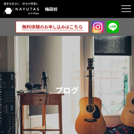
苦手を好きに 好きが得意に
togg
梅田校
navi
ブログ