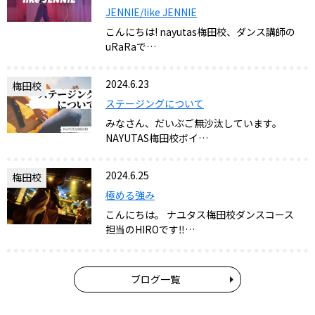
JENNIE/like JENNIE
こんにちは! nayutas梅田校、ダンス講師の
uRaRaで…
2024.6.23
梅田校
ステージングについて
みなさん、だいぶご無沙汰しています。
NAYUTAS梅田校ボイ…
2024.6.25
梅田校
極める強み
こんにちは。 ナユタス梅田校ダンスコース
担当のHIROです‼…
ブログ一覧