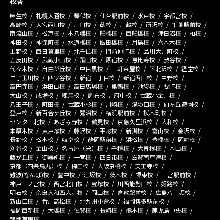
校舎
麻生校
札幌大通校
琴似校
仙台駅前校
水戸校
宇都宮校
高崎校
大宮西口校
川口校
蕨校
川越校
所沢校
千葉駅前校
南流山校
松戸校
本八幡校
船橋校
西船橋校
津田沼校
柏校
神田校
神保町校
水道橋校
飯田橋校
月島校
六本木校
上野校
西日暮里校
北千住校
門前仲町校
品川大井町校
五反田校
武蔵小山校
蒲田校
原宿校
恵比寿校
渋谷校
代々木校
自由が丘校
中目黒校
三軒茶屋校
下北沢校
経堂校
二子玉川校
四ツ谷校
新宿三丁目校
新宿西口校
中野校
高円寺校
浜田山校
高田馬場校
巣鴨校
池袋校
要町校
大山校
成増校
練馬校
調布校
府中校
武蔵小金井校
八王子校
町田校
武蔵小杉校
川崎校
溝の口校
向ヶ丘遊園校
登戸校
新百合ヶ丘校
鷺沼校
横浜駅前校
桜木町校
センター北校
あざみ野校
鶴見校
京急久里浜校
大和校
本厚木校
東戸塚校
藤沢校
平塚校
新潟校
富山校
金沢校
長野校
松本校
岐阜校
静岡駅前校
浜松校
豊橋校
岡崎校
刈谷校
金山校
名古屋（栄）校
千種校
大曽根校
本山校
藤が丘校
御器所校
一宮校
四日市校
滋賀南草津校
京都（四条烏丸）校
梅田校
大阪京橋校
天王寺校
難波(なんば)校
豊中校
江坂校
茨木校
堺東校
三宮駅前校
神戸三ノ宮校
西宮北口校
宝塚校
川西能勢口校
姫路校
明石校
奈良大和西大寺校
岡山校
倉敷駅前校
広島八丁堀校
新山口校
香川高松校
北九州小倉校
福岡博多駅前校
福岡西新校
大橋校
佐賀校
長崎校
熊本校
鹿児島中央校
那覇首里校