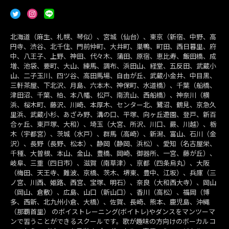
北海道（麻生、札幌、琴似）、宮城（仙台）、東京（新宿、中野、高
円寺、渋谷、北千住、門前仲町、大井町、巣鴨、町田、西日暮里、府
中、八王子、上野、神田、代々木、蒲田、原宿、恵比寿、飯田橋、成
増、池袋、要町、大山、練馬、調布、浜田山、経堂、五反田、武蔵小
山、二子玉川、四ツ谷、高田馬場、自由が丘、武蔵小金井、中目黒、
三軒茶屋、下北沢、月島、六本木、神保町、水道橋）、千葉（船橋、
津田沼、千葉、柏、本八幡、松戸、南流山、西船橋）、神奈川（横
浜、桜木町、藤沢、川崎、本厚木、センター北、鷺沼、鶴見、京急久
里浜、武蔵小杉、あざみ野、溝の口、平塚、向ヶ丘遊園、登戸、新百
合ヶ丘、東戸塚、大和）、埼玉（大宮、所沢、川口、蕨、川越）、栃
木（宇都宮）、茨城（水戸）、群馬（高崎）、新潟、富山、石川（金
沢）、長野（長野、松本）、静岡（静岡、浜松）、愛知（名古屋栄、
千種、大曽根、本山、金山、豊橋、岡崎、御器所、一宮、藤が丘）、
岐阜、三重（四日市）、滋賀（南草津）、京都（四条烏丸）、大阪
（梅田、天王寺、難波、京橋、茨木、堺東、豊中、江坂）、兵庫（三
ノ宮、川西、姫路、西宮、宝塚、明石）、奈良（大和西大寺）、岡山
（岡山、倉敷）、広島、山口（新山口）、香川（高松）、福岡（博
多、西新、北九州小倉、大橋）、佐賀、長崎、熊本、鹿児島、沖縄
（那覇首里） のボイストレーニング(ボイトレ)やダンスをマンツーマ
ンで習うことができるスクールです。歌が趣味の方向けのボーカルコ