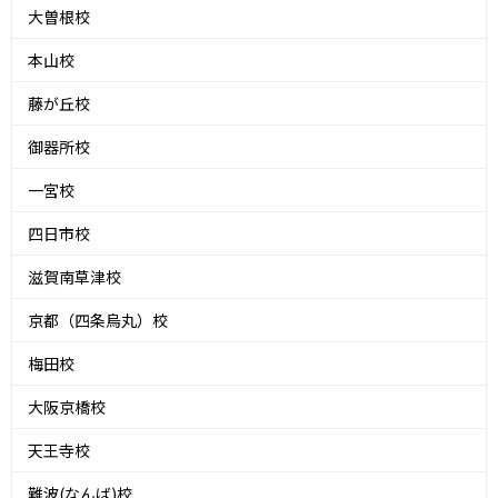
大曽根校
本山校
藤が丘校
御器所校
一宮校
四日市校
滋賀南草津校
京都（四条烏丸）校
梅田校
大阪京橋校
天王寺校
難波(なんば)校