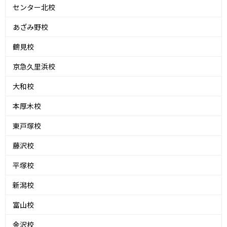
センター北校
あざみ野校
鶴見校
京急久里浜校
大和校
本厚木校
東戸塚校
藤沢校
平塚校
新潟校
富山校
金沢校