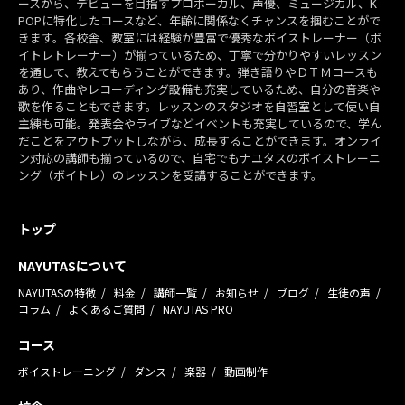
ースから、デビューを目指すプロボーカル、声優、ミュージカル、K-
POPに特化したコースなど、年齢に関係なくチャンスを掴むことがで
きます。各校舎、教室には経験が豊富で優秀なボイストレーナー（ボ
イトレトレーナー）が揃っているため、丁寧で分かりやすいレッスン
を通して、教えてもらうことができます。弾き語りやＤＴＭコースも
あり、作曲やレコーディング設備も充実しているため、自分の音楽や
歌を作ることもできます。レッスンのスタジオを自習室として使い自
主練も可能。発表会やライブなどイベントも充実しているので、学ん
だことをアウトプットしながら、成長することができます。オンライ
ン対応の講師も揃っているので、自宅でもナユタスのボイストレーニ
ング（ボイトレ）のレッスンを受講することができます。
トップ
NAYUTASについて
NAYUTASの特徴
料金
講師一覧
お知らせ
ブログ
生徒の声
コラム
よくあるご質問
NAYUTAS PRO
コース
ボイストレーニング
ダンス
楽器
動画制作