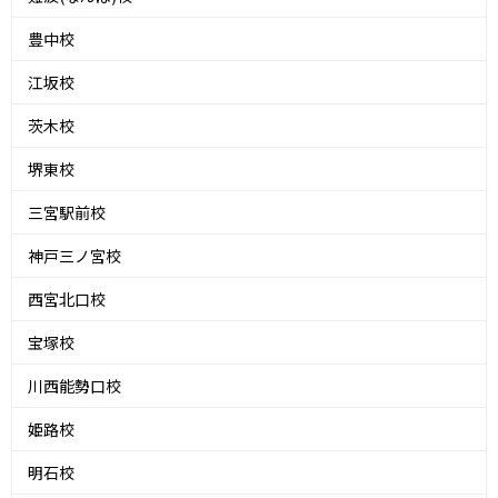
豊中校
江坂校
茨木校
堺東校
三宮駅前校
神戸三ノ宮校
西宮北口校
宝塚校
川西能勢口校
姫路校
明石校