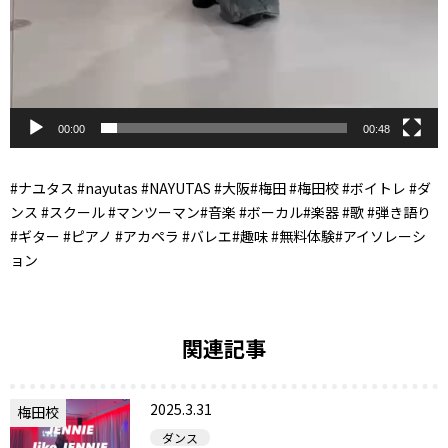
00:00
00:48
#ナユタス #nayutas #NAYUTAS #大阪#梅田 #梅田校 #ボイトレ #ダ
ンス #スクール #マンツーマン#音楽 #ボーカル#楽器 #歌 #弾き語り
#ギター #ピアノ #アカペラ #バレエ#趣味 #無料体験#アイソレーシ
ョン
関連記事
2025.3.31
梅田校
ダンス