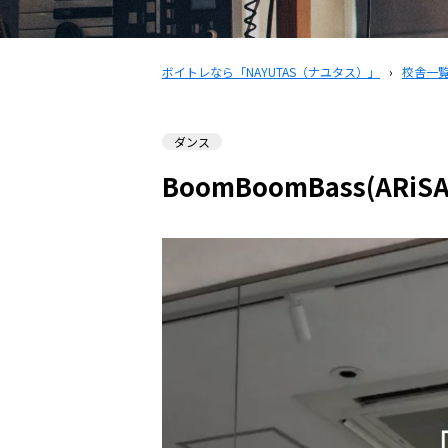
ボイトレなら「NAYUTAS（ナユタス）」
›
校舎一
ダンス
BoomBoomBass(ARiSA