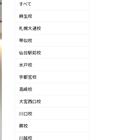
すべて
麻生校
札幌大通校
琴似校
仙台駅前校
水戸校
宇都宮校
高崎校
大宮西口校
川口校
蕨校
川越校