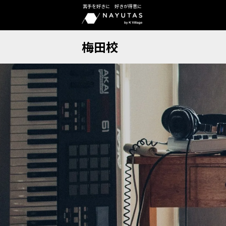
苦手を好きに 好きが得意に
梅田校