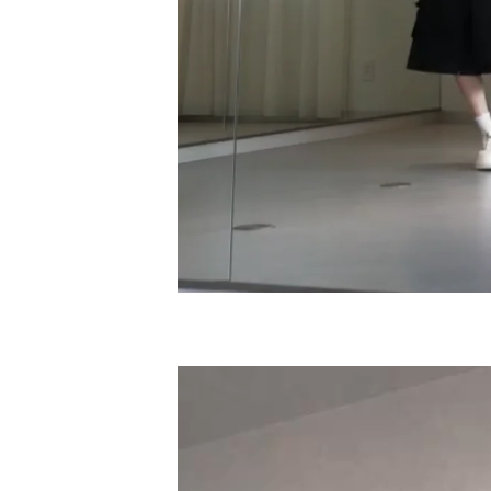
動
画
プ
レ