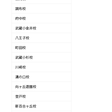
調布校
府中校
武蔵小金井校
八王子校
町田校
武蔵小杉校
川崎校
溝の口校
っ
向ヶ丘遊園校
登戸校
新百合ヶ丘校