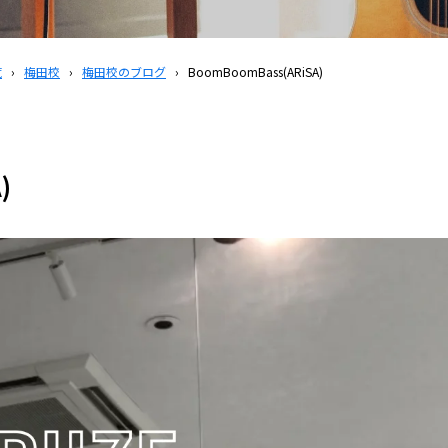
覧
›
梅田校
›
梅田校のブログ
›
BoomBoomBass(ARiSA)
)