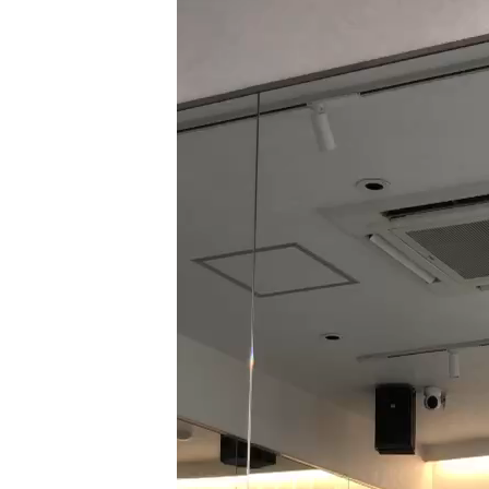
ー
ヤ
ー