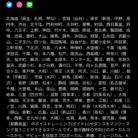
北海道（麻生、札幌、琴似）、宮城（仙台）、東京（新宿、中野、高
円寺、渋谷、北千住、門前仲町、大井町、巣鴨、町田、西日暮里、府
中、八王子、上野、神田、代々木、蒲田、原宿、恵比寿、飯田橋、成
増、池袋、要町、大山、練馬、調布、浜田山、経堂、五反田、武蔵小
山、二子玉川、四ツ谷、高田馬場、自由が丘、武蔵小金井、中目黒、
三軒茶屋、下北沢、月島、六本木、神保町、水道橋）、千葉（船橋、
津田沼、千葉、柏、本八幡、松戸、南流山、西船橋）、神奈川（横
浜、桜木町、藤沢、川崎、本厚木、センター北、鷺沼、鶴見、京急久
里浜、武蔵小杉、あざみ野、溝の口、平塚、向ヶ丘遊園、登戸、新百
合ヶ丘、東戸塚、大和）、埼玉（大宮、所沢、川口、蕨、川越）、栃
木（宇都宮）、茨城（水戸）、群馬（高崎）、新潟、富山、石川（金
沢）、長野（長野、松本）、静岡（静岡、浜松）、愛知（名古屋栄、
千種、大曽根、本山、金山、豊橋、岡崎、御器所、一宮、藤が丘）、
岐阜、三重（四日市）、滋賀（南草津）、京都（四条烏丸）、大阪
（梅田、天王寺、難波、京橋、茨木、堺東、豊中、江坂）、兵庫（三
ノ宮、川西、姫路、西宮、宝塚、明石）、奈良（大和西大寺）、岡山
（岡山、倉敷）、広島、山口（新山口）、香川（高松）、福岡（博
多、西新、北九州小倉、大橋）、佐賀、長崎、熊本、鹿児島、沖縄
（那覇首里） のボイストレーニング(ボイトレ)やダンスをマンツーマ
ンで習うことができるスクールです。歌が趣味の方向けのボーカルコ
ースから、デビューを目指すプロボーカル、声優、ミュージカル、K-