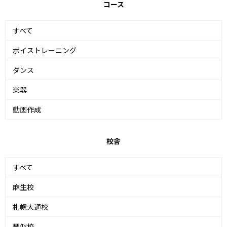
コース
すべて
ボイストレーニング
ダンス
楽器
動画作成
校舎
すべて
麻生校
札幌大通校
琴似校