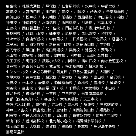
麻生校
札幌大通校
琴似校
仙台駅前校
水戸校
宇都宮校
高崎校
大宮西口校
川口校
蕨校
川越校
所沢校
千葉駅前校
南流山校
松戸校
本八幡校
船橋校
西船橋校
津田沼校
柏校
神田校
神保町校
水道橋校
飯田橋校
月島校
六本木校
上野校
西日暮里校
北千住校
門前仲町校
品川大井町校
五反田校
武蔵小山校
蒲田校
原宿校
恵比寿校
渋谷校
代々木校
自由が丘校
中目黒校
三軒茶屋校
下北沢校
経堂校
二子玉川校
四ツ谷校
新宿三丁目校
新宿西口校
中野校
高円寺校
浜田山校
高田馬場校
巣鴨校
池袋校
要町校
大山校
成増校
練馬校
調布校
府中校
武蔵小金井校
八王子校
町田校
武蔵小杉校
川崎校
溝の口校
向ヶ丘遊園校
登戸校
新百合ヶ丘校
鷺沼校
横浜駅前校
桜木町校
センター北校
あざみ野校
鶴見校
京急久里浜校
大和校
本厚木校
東戸塚校
藤沢校
平塚校
新潟校
富山校
金沢校
長野校
松本校
岐阜校
静岡駅前校
浜松校
豊橋校
岡崎校
刈谷校
金山校
名古屋（栄）校
千種校
大曽根校
本山校
藤が丘校
御器所校
一宮校
四日市校
滋賀南草津校
京都（四条烏丸）校
梅田校
大阪京橋校
天王寺校
難波(なんば)校
豊中校
江坂校
茨木校
堺東校
三宮駅前校
神戸三ノ宮校
西宮北口校
宝塚校
川西能勢口校
姫路校
明石校
奈良大和西大寺校
岡山校
倉敷駅前校
広島八丁堀校
新山口校
香川高松校
北九州小倉校
福岡博多駅前校
福岡西新校
大橋校
佐賀校
長崎校
熊本校
鹿児島中央校
那覇首里校