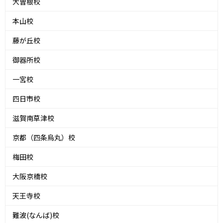
大曽根校
本山校
藤が丘校
御器所校
一宮校
四日市校
滋賀南草津校
京都（四条烏丸）校
梅田校
大阪京橋校
天王寺校
難波(なんば)校