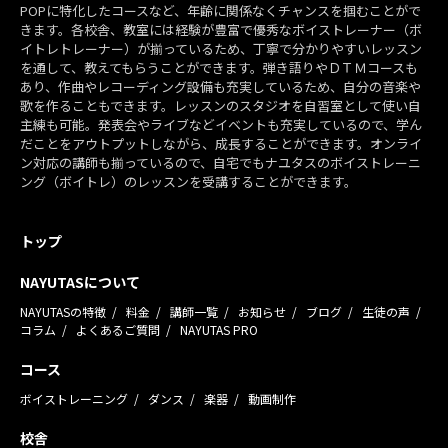
POPに特化したコースなど、年齢に関係なくチャンスを掴むことがで
きます。各校舎、教室には経験が豊富で優秀なボイストレーナー（ボ
イトレトレーナー）が揃っているため、丁寧で分かりやすいレッスン
を通して、教えてもらうことができます。弾き語りやＤＴＭコースも
あり、作曲やレコーディング設備も充実しているため、自分の音楽や
歌を作ることもできます。レッスンのスタジオを自習室として使い自
主練も可能。発表会やライブなどイベントも充実しているので、学ん
だことをアウトプットしながら、成長することができます。オンライ
ン対応の講師も揃っているので、自宅でもナユタスのボイストレーニ
ング（ボイトレ）のレッスンを受講することができます。
トップ
NAYUTASについて
NAYUTASの特徴
料金
講師一覧
お知らせ
ブログ
生徒の声
コラム
よくあるご質問
NAYUTAS PRO
コース
ボイストレーニング
ダンス
楽器
動画制作
校舎