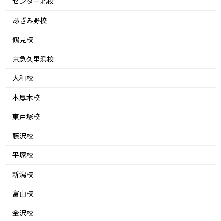
センター北校
あざみ野校
鶴見校
京急久里浜校
大和校
本厚木校
東戸塚校
藤沢校
平塚校
新潟校
富山校
金沢校