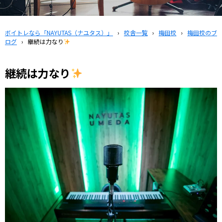
ボイトレなら「NAYUTAS（ナユタス）」
›
校舎一覧
›
梅田校
›
梅田校のブ
ログ
›
継続は力なり
継続は力なり