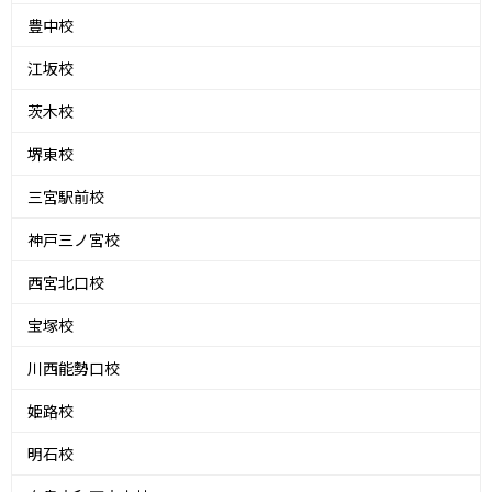
豊中校
江坂校
茨木校
堺東校
三宮駅前校
神戸三ノ宮校
西宮北口校
宝塚校
川西能勢口校
姫路校
明石校