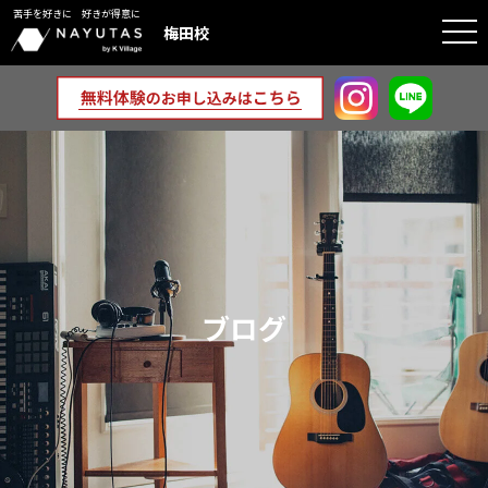
苦手を好きに 好きが得意に
togg
梅田校
navi
ブログ