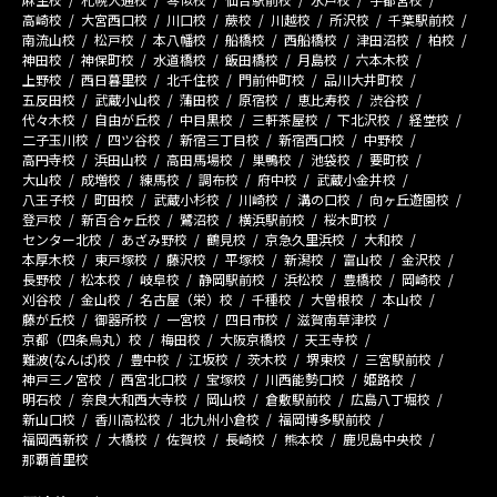
高崎校
大宮西口校
川口校
蕨校
川越校
所沢校
千葉駅前校
南流山校
松戸校
本八幡校
船橋校
西船橋校
津田沼校
柏校
神田校
神保町校
水道橋校
飯田橋校
月島校
六本木校
上野校
西日暮里校
北千住校
門前仲町校
品川大井町校
五反田校
武蔵小山校
蒲田校
原宿校
恵比寿校
渋谷校
代々木校
自由が丘校
中目黒校
三軒茶屋校
下北沢校
経堂校
二子玉川校
四ツ谷校
新宿三丁目校
新宿西口校
中野校
高円寺校
浜田山校
高田馬場校
巣鴨校
池袋校
要町校
大山校
成増校
練馬校
調布校
府中校
武蔵小金井校
八王子校
町田校
武蔵小杉校
川崎校
溝の口校
向ヶ丘遊園校
登戸校
新百合ヶ丘校
鷺沼校
横浜駅前校
桜木町校
センター北校
あざみ野校
鶴見校
京急久里浜校
大和校
本厚木校
東戸塚校
藤沢校
平塚校
新潟校
富山校
金沢校
長野校
松本校
岐阜校
静岡駅前校
浜松校
豊橋校
岡崎校
刈谷校
金山校
名古屋（栄）校
千種校
大曽根校
本山校
藤が丘校
御器所校
一宮校
四日市校
滋賀南草津校
京都（四条烏丸）校
梅田校
大阪京橋校
天王寺校
難波(なんば)校
豊中校
江坂校
茨木校
堺東校
三宮駅前校
神戸三ノ宮校
西宮北口校
宝塚校
川西能勢口校
姫路校
明石校
奈良大和西大寺校
岡山校
倉敷駅前校
広島八丁堀校
新山口校
香川高松校
北九州小倉校
福岡博多駅前校
福岡西新校
大橋校
佐賀校
長崎校
熊本校
鹿児島中央校
那覇首里校