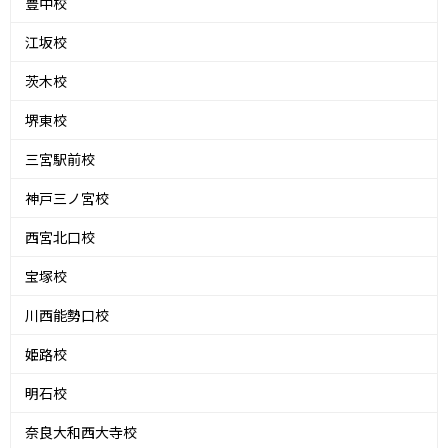
豊中校
江坂校
茨木校
堺東校
三宮駅前校
神戸三ノ宮校
西宮北口校
宝塚校
川西能勢口校
姫路校
明石校
奈良大和西大寺校