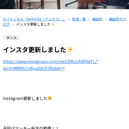
ボイトレなら「NAYUTAS（ナユタス）」
›
校舎一覧
›
梅田校
›
梅田校のブ
ログ
›
インスタ更新しました
ダンス
インスタ更新しました
https://www.instagram.com/reel/DRuUh9FAd7L/?
igsh=MW9hZnByaDB2Y3RqbA==
Instagram更新しました
今回はマッキー先生の動画！！