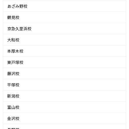
あざみ野校
鶴見校
京急久里浜校
大和校
本厚木校
東戸塚校
藤沢校
平塚校
新潟校
富山校
金沢校