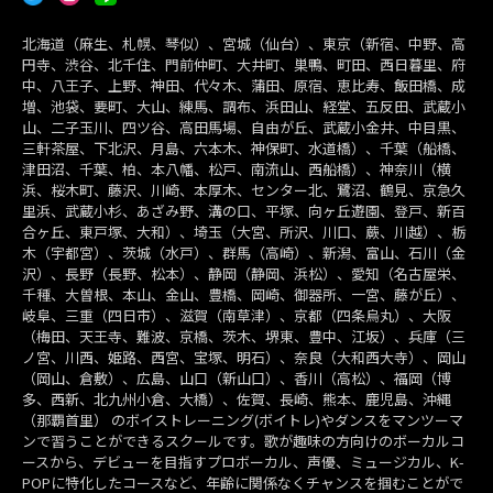
北海道（麻生、札幌、琴似）、宮城（仙台）、東京（新宿、中野、高
円寺、渋谷、北千住、門前仲町、大井町、巣鴨、町田、西日暮里、府
中、八王子、上野、神田、代々木、蒲田、原宿、恵比寿、飯田橋、成
増、池袋、要町、大山、練馬、調布、浜田山、経堂、五反田、武蔵小
山、二子玉川、四ツ谷、高田馬場、自由が丘、武蔵小金井、中目黒、
三軒茶屋、下北沢、月島、六本木、神保町、水道橋）、千葉（船橋、
津田沼、千葉、柏、本八幡、松戸、南流山、西船橋）、神奈川（横
浜、桜木町、藤沢、川崎、本厚木、センター北、鷺沼、鶴見、京急久
里浜、武蔵小杉、あざみ野、溝の口、平塚、向ヶ丘遊園、登戸、新百
合ヶ丘、東戸塚、大和）、埼玉（大宮、所沢、川口、蕨、川越）、栃
木（宇都宮）、茨城（水戸）、群馬（高崎）、新潟、富山、石川（金
沢）、長野（長野、松本）、静岡（静岡、浜松）、愛知（名古屋栄、
千種、大曽根、本山、金山、豊橋、岡崎、御器所、一宮、藤が丘）、
岐阜、三重（四日市）、滋賀（南草津）、京都（四条烏丸）、大阪
（梅田、天王寺、難波、京橋、茨木、堺東、豊中、江坂）、兵庫（三
ノ宮、川西、姫路、西宮、宝塚、明石）、奈良（大和西大寺）、岡山
（岡山、倉敷）、広島、山口（新山口）、香川（高松）、福岡（博
多、西新、北九州小倉、大橋）、佐賀、長崎、熊本、鹿児島、沖縄
（那覇首里） のボイストレーニング(ボイトレ)やダンスをマンツーマ
ンで習うことができるスクールです。歌が趣味の方向けのボーカルコ
ースから、デビューを目指すプロボーカル、声優、ミュージカル、K-
POPに特化したコースなど、年齢に関係なくチャンスを掴むことがで