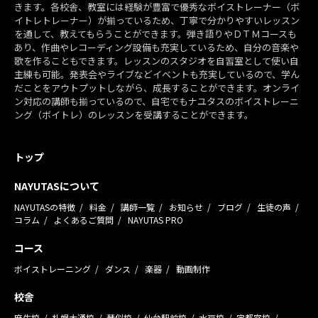
きます。各校舎、教室には経験が豊富で優秀なボイストレーナー（ボ
イトレトレーナー）が揃っているため、丁寧で分かりやすいレッスン
を通して、教えてもらうことができます。弾き語りやＤＴＭコースも
あり、作曲やレコーディング設備も充実しているため、自分の音楽や
歌を作ることもできます。レッスンのスタジオを自習室として使い自
主練も可能。発表会やライブなどイベントも充実しているので、学ん
だことをアウトプットしながら、成長することができます。オンライ
ン対応の講師も揃っているので、自宅でもナユタスのボイストレーニ
ング（ボイトレ）のレッスンを受講することができます。
トップ
NAYUTASについて
NAYUTASの特徴
料金
講師一覧
お知らせ
ブログ
生徒の声
コラム
よくあるご質問
NAYUTAS PRO
コース
ボイストレーニング
ダンス
楽器
動画制作
校舎
麻生校
札幌大通校
琴似校
仙台駅前校
水戸校
宇都宮校