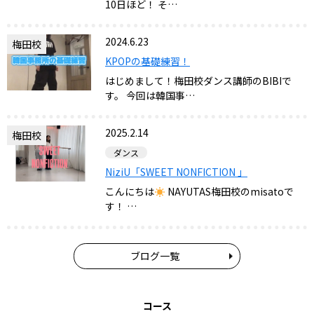
10日ほど！ そ…
2024.6.23
梅田校
KPOPの基礎練習！
はじめまして！梅田校ダンス講師のBIBIで
す。 今回は韓国事…
2025.2.14
梅田校
ダンス
NiziU「SWEET NONFICTION 」
こんにちは
NAYUTAS梅田校のmisatoで
す！ ⁡…
ブログ一覧
コース