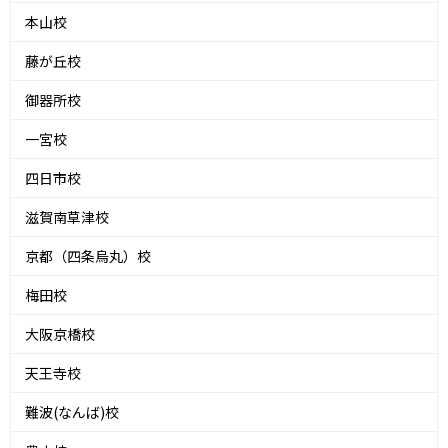
本山校
藤が丘校
御器所校
一宮校
四日市校
滋賀南草津校
京都（四条烏丸）校
梅田校
大阪京橋校
天王寺校
難波(なんば)校