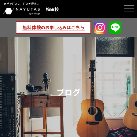
苦手を好きに 好きが得意に
togg
梅田校
navi
ブログ