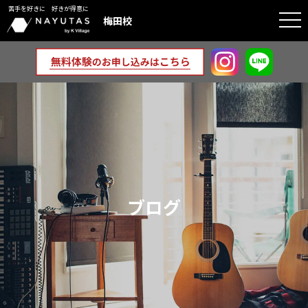
苦手を好きに 好きが得意に
togg
梅田校
navi
ブログ