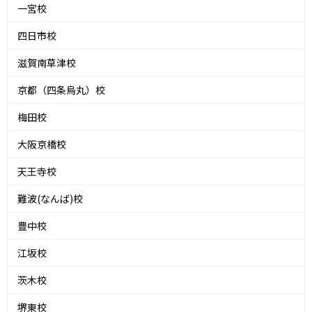
一宮校
四日市校
滋賀南草津校
京都（四条烏丸）校
梅田校
大阪京橋校
天王寺校
難波(なんば)校
豊中校
江坂校
茨木校
堺東校