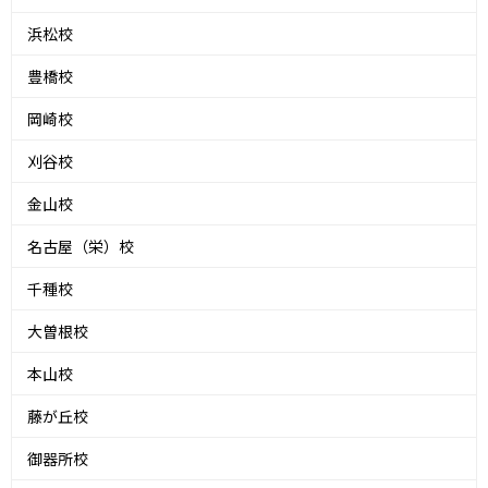
浜松校
豊橋校
岡崎校
刈谷校
金山校
名古屋（栄）校
千種校
大曽根校
本山校
藤が丘校
御器所校