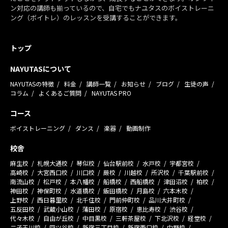
ン対応の講師も揃っているので、自宅でもナユタスのボイストレーニ
ング（ボイトレ）のレッスンを受講することができます。
トップ
NAYUTASについて
NAYUTASの特徴
料金
講師一覧
お知らせ
ブログ
生徒の声
コラム
よくあるご質問
NAYUTAS PRO
コース
ボイストレーニング
ダンス
楽器
動画制作
校舎
麻生校
札幌大通校
琴似校
仙台駅前校
水戸校
宇都宮校
高崎校
大宮西口校
川口校
蕨校
川越校
所沢校
千葉駅前校
南流山校
松戸校
本八幡校
船橋校
西船橋校
津田沼校
柏校
神田校
神保町校
水道橋校
飯田橋校
月島校
六本木校
上野校
西日暮里校
北千住校
門前仲町校
品川大井町校
五反田校
武蔵小山校
蒲田校
原宿校
恵比寿校
渋谷校
代々木校
自由が丘校
中目黒校
三軒茶屋校
下北沢校
経堂校
二子玉川校
四ツ谷校
新宿三丁目校
新宿西口校
中野校