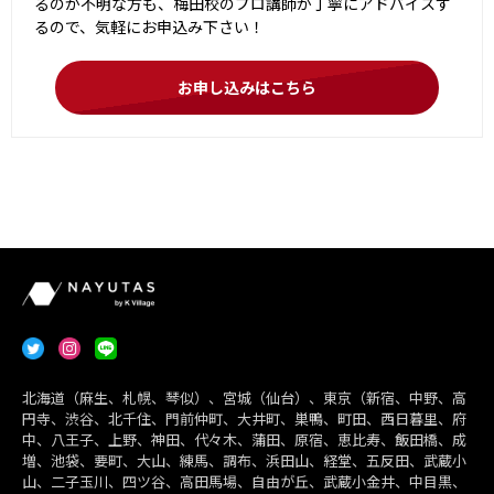
るのか不明な方も、梅田校のプロ講師が丁寧にアドバイスす
るので、気軽にお申込み下さい！
お申し込みはこちら
北海道（麻生、札幌、琴似）、宮城（仙台）、東京（新宿、中野、高
円寺、渋谷、北千住、門前仲町、大井町、巣鴨、町田、西日暮里、府
中、八王子、上野、神田、代々木、蒲田、原宿、恵比寿、飯田橋、成
増、池袋、要町、大山、練馬、調布、浜田山、経堂、五反田、武蔵小
山、二子玉川、四ツ谷、高田馬場、自由が丘、武蔵小金井、中目黒、