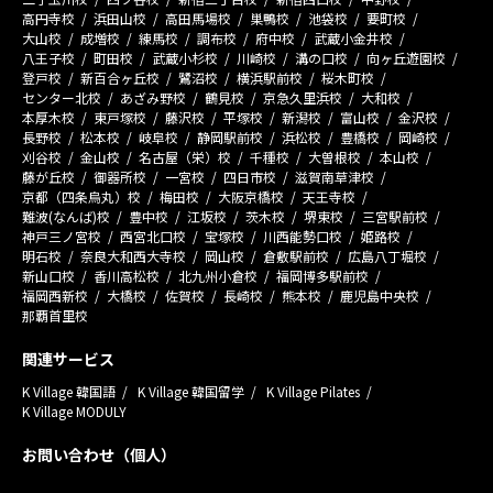
高円寺校
浜田山校
高田馬場校
巣鴨校
池袋校
要町校
大山校
成増校
練馬校
調布校
府中校
武蔵小金井校
八王子校
町田校
武蔵小杉校
川崎校
溝の口校
向ヶ丘遊園校
登戸校
新百合ヶ丘校
鷺沼校
横浜駅前校
桜木町校
センター北校
あざみ野校
鶴見校
京急久里浜校
大和校
本厚木校
東戸塚校
藤沢校
平塚校
新潟校
富山校
金沢校
長野校
松本校
岐阜校
静岡駅前校
浜松校
豊橋校
岡崎校
刈谷校
金山校
名古屋（栄）校
千種校
大曽根校
本山校
藤が丘校
御器所校
一宮校
四日市校
滋賀南草津校
京都（四条烏丸）校
梅田校
大阪京橋校
天王寺校
難波(なんば)校
豊中校
江坂校
茨木校
堺東校
三宮駅前校
神戸三ノ宮校
西宮北口校
宝塚校
川西能勢口校
姫路校
明石校
奈良大和西大寺校
岡山校
倉敷駅前校
広島八丁堀校
新山口校
香川高松校
北九州小倉校
福岡博多駅前校
福岡西新校
大橋校
佐賀校
長崎校
熊本校
鹿児島中央校
那覇首里校
関連サービス
K Village 韓国語
K Village 韓国留学
K Village Pilates
K Village MODULY
お問い合わせ（個人）