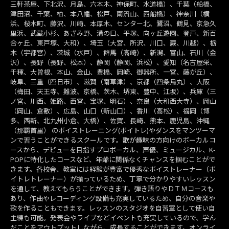
三軒茶屋、下北沢、月島、六本木、神保町、水道橋）、千葉（船橋、
津田沼、千葉、柏、本八幡、松戸、南流山、西船橋）、神奈川（横
浜、桜木町、藤沢、川崎、本厚木、センター北、鷺沼、鶴見、京急久
里浜、武蔵小杉、あざみ野、溝の口、平塚、向ヶ丘遊園、登戸、新百
合ヶ丘、東戸塚、大和）、埼玉（大宮、所沢、川口、蕨、川越）、栃
木（宇都宮）、茨城（水戸）、群馬（高崎）、新潟、富山、石川（金
沢）、長野（長野、松本）、静岡（静岡、浜松）、愛知（名古屋栄、
千種、大曽根、本山、金山、豊橋、岡崎、御器所、一宮、藤が丘）、
岐阜、三重（四日市）、滋賀（南草津）、京都（四条烏丸）、大阪
（梅田、天王寺、難波、京橋、茨木、堺東、豊中、江坂）、兵庫（三
ノ宮、川西、姫路、西宮、宝塚、明石）、奈良（大和西大寺）、岡山
（岡山、倉敷）、広島、山口（新山口）、香川（高松）、福岡（博
多、西新、北九州小倉、大橋）、佐賀、長崎、熊本、鹿児島、沖縄
（那覇首里） のボイストレーニング(ボイトレ)やダンスをマンツーマ
ンで習うことができるスクールです。歌が趣味の方向けのボーカルコ
ースから、デビューを目指すプロボーカル、声優、ミュージカル、K-
POPに特化したコースなど、年齢に関係なくチャンスを掴むことがで
きます。各校舎、教室には経験が豊富で優秀なボイストレーナー（ボ
イトレトレーナー）が揃っているため、丁寧で分かりやすいレッスン
を通して、教えてもらうことができます。弾き語りやＤＴＭコースも
あり、作曲やレコーディング設備も充実しているため、自分の音楽や
歌を作ることもできます。レッスンのスタジオを自習室として使い自
主練も可能。発表会やライブなどイベントも充実しているので、学ん
だことをアウトプットしながら、成長することができます。オンライ