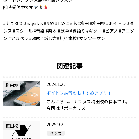
随時受付中です
#ナユタス #nayutas #NAYUTAS #大阪#梅田 #梅田校 #ボイトレ #ダ
ンス #スクール #音楽 #楽器 #歌 #弾き語り #ギター #ピアノ #アニソ
ン #アカペラ #趣味 #話し方#無料体験#マンツーマン
関連記事
2024.1.22
梅田校
ボイトレ練習のおすすめアプリ！
こんにちは。 ナユタス梅田校の桶本です。
今回は「ボーカリス…
2025.9.2
梅田校
ダンス