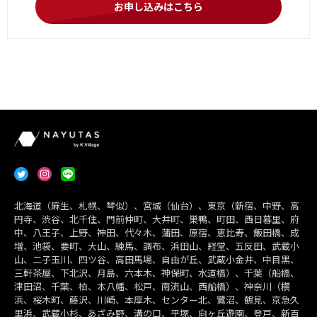
お申し込みはこちら
北海道（麻生、札幌、琴似）、宮城（仙台）、東京（新宿、中野、高
円寺、渋谷、北千住、門前仲町、大井町、巣鴨、町田、西日暮里、府
中、八王子、上野、神田、代々木、蒲田、原宿、恵比寿、飯田橋、成
増、池袋、要町、大山、練馬、調布、浜田山、経堂、五反田、武蔵小
山、二子玉川、四ツ谷、高田馬場、自由が丘、武蔵小金井、中目黒、
三軒茶屋、下北沢、月島、六本木、神保町、水道橋）、千葉（船橋、
津田沼、千葉、柏、本八幡、松戸、南流山、西船橋）、神奈川（横
浜、桜木町、藤沢、川崎、本厚木、センター北、鷺沼、鶴見、京急久
里浜、武蔵小杉、あざみ野、溝の口、平塚、向ヶ丘遊園、登戸、新百