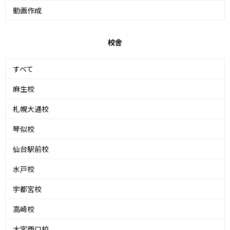
動画作成
校舎
すべて
麻生校
札幌大通校
琴似校
仙台駅前校
水戸校
宇都宮校
高崎校
大宮西口校