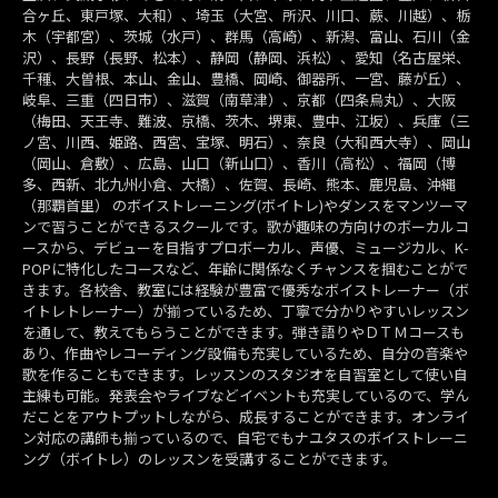
合ヶ丘、東戸塚、大和）、埼玉（大宮、所沢、川口、蕨、川越）、栃
木（宇都宮）、茨城（水戸）、群馬（高崎）、新潟、富山、石川（金
沢）、長野（長野、松本）、静岡（静岡、浜松）、愛知（名古屋栄、
千種、大曽根、本山、金山、豊橋、岡崎、御器所、一宮、藤が丘）、
岐阜、三重（四日市）、滋賀（南草津）、京都（四条烏丸）、大阪
（梅田、天王寺、難波、京橋、茨木、堺東、豊中、江坂）、兵庫（三
ノ宮、川西、姫路、西宮、宝塚、明石）、奈良（大和西大寺）、岡山
（岡山、倉敷）、広島、山口（新山口）、香川（高松）、福岡（博
多、西新、北九州小倉、大橋）、佐賀、長崎、熊本、鹿児島、沖縄
（那覇首里） のボイストレーニング(ボイトレ)やダンスをマンツーマ
ンで習うことができるスクールです。歌が趣味の方向けのボーカルコ
ースから、デビューを目指すプロボーカル、声優、ミュージカル、K-
POPに特化したコースなど、年齢に関係なくチャンスを掴むことがで
きます。各校舎、教室には経験が豊富で優秀なボイストレーナー（ボ
イトレトレーナー）が揃っているため、丁寧で分かりやすいレッスン
を通して、教えてもらうことができます。弾き語りやＤＴＭコースも
あり、作曲やレコーディング設備も充実しているため、自分の音楽や
歌を作ることもできます。レッスンのスタジオを自習室として使い自
主練も可能。発表会やライブなどイベントも充実しているので、学ん
だことをアウトプットしながら、成長することができます。オンライ
ン対応の講師も揃っているので、自宅でもナユタスのボイストレーニ
ング（ボイトレ）のレッスンを受講することができます。