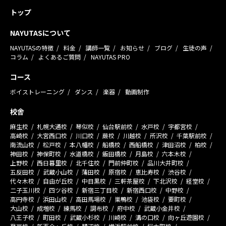
トップ
NAYUTASについて
NAYUTASの特徴
料金
講師一覧
お知らせ
ブログ
生徒の声
コラム
よくあるご質問
NAYUTAS PRO
コース
ボイストレーニング
ダンス
楽器
動画制作
校舎
麻生校
札幌大通校
琴似校
仙台駅前校
水戸校
宇都宮校
高崎校
大宮西口校
川口校
蕨校
川越校
所沢校
千葉駅前校
南流山校
松戸校
本八幡校
船橋校
西船橋校
津田沼校
柏校
神田校
神保町校
水道橋校
飯田橋校
月島校
六本木校
上野校
西日暮里校
北千住校
門前仲町校
品川大井町校
五反田校
武蔵小山校
蒲田校
原宿校
恵比寿校
渋谷校
代々木校
自由が丘校
中目黒校
三軒茶屋校
下北沢校
経堂校
二子玉川校
四ツ谷校
新宿三丁目校
新宿西口校
中野校
高円寺校
浜田山校
高田馬場校
巣鴨校
池袋校
要町校
大山校
成増校
練馬校
調布校
府中校
武蔵小金井校
八王子校
町田校
武蔵小杉校
川崎校
溝の口校
向ヶ丘遊園校