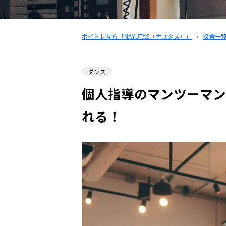
ボイトレなら「NAYUTAS（ナユタス）」
›
校舎一
ダンス
個人指導のマンツーマン
れる！