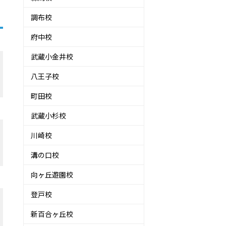
調布校
府中校
武蔵小金井校
八王子校
町田校
武蔵小杉校
川崎校
溝の口校
向ヶ丘遊園校
登戸校
新百合ヶ丘校