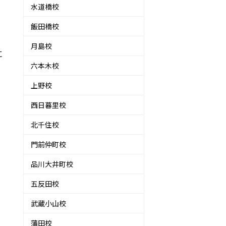
水道橋校
飯田橋校
月島校
に
六本木校
上野校
西日暮里校
北千住校
ス
門前仲町校
品川大井町校
五反田校
武蔵小山校
蒲田校