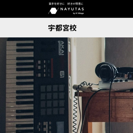
苦手を好きに 好きが得意に
宇都宮校