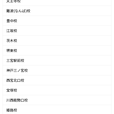
天王寺校
難波(なんば)校
豊中校
江坂校
茨木校
堺東校
三宮駅前校
神戸三ノ宮校
西宮北口校
宝塚校
川西能勢口校
姫路校