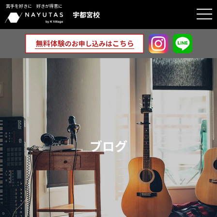
苦手を好きに 好きが得意に
togg
宇都宮校
navi
ブログ