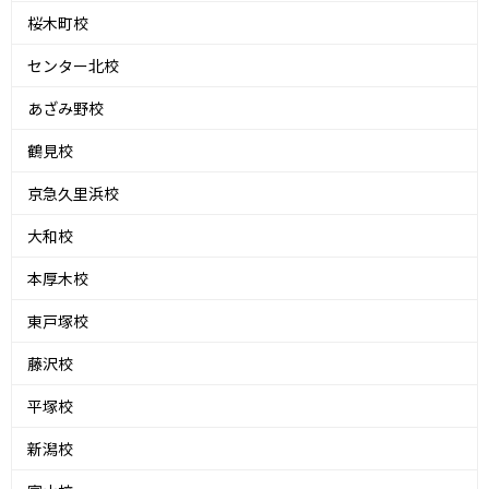
桜木町校
センター北校
あざみ野校
鶴見校
京急久里浜校
大和校
本厚木校
東戸塚校
藤沢校
平塚校
新潟校