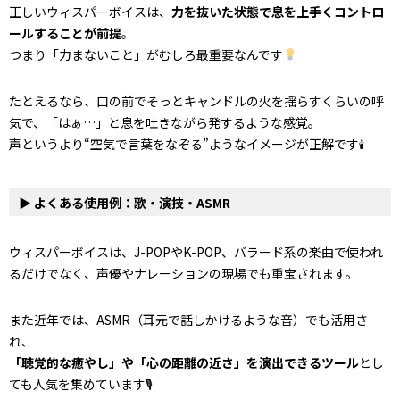
正しいウィスパーボイスは、
力を抜いた状態で息を上手くコントロ
ールすることが前提
。
つまり「力まないこと」がむしろ最重要なんです
たとえるなら、口の前でそっとキャンドルの火を揺らすくらいの呼
気で、「はぁ…」と息を吐きながら発するような感覚。
声というより“空気で言葉をなぞる”ようなイメージが正解です🕯
▶ よくある使用例：歌・演技・ASMR
ウィスパーボイスは、J-POPやK-POP、バラード系の楽曲で使われ
るだけでなく、声優やナレーションの現場でも重宝されます。
また近年では、ASMR（耳元で話しかけるような音）でも活用さ
れ、
「聴覚的な癒やし」や「心の距離の近さ」を演出できるツール
とし
ても人気を集めています🎙