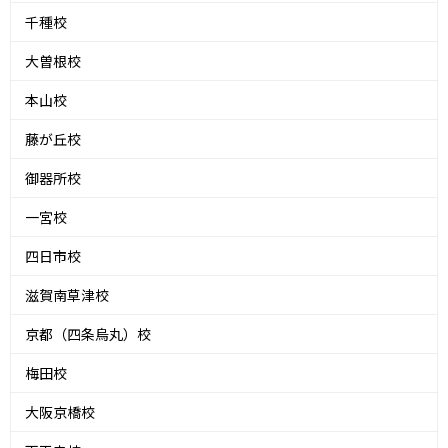
千種校
大曽根校
本山校
藤が丘校
御器所校
一宮校
四日市校
滋賀南草津校
京都（四条烏丸）校
梅田校
大阪京橋校