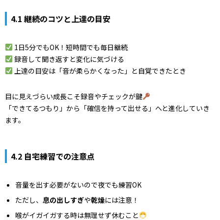
4.1 継続のコツと上達の目安
1日5分でもOK！短時間でも毎日継続
録音して聞き返すと変化に気づける
上達の目安は「音が柔らかくなった」と自覚できたとき
目に見えづらい成長こそ録音やチェックが鍵
「できてるつもり」から「確信を持って出せる」へと進化していき
ます。
4.2 自宅練習での注意点
音量を出す必要がないので夜でも練習OK
ただし、
息の出しすぎ
や
乾燥
には注意！
喉がイガイガする時は無理せず休むこと