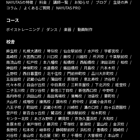
NAYUTASの特徴
料金
講師一覧
お知らせ
ブログ
生徒の声
コラム
よくあるご質問
NAYUTAS PRO
コース
ボイストレーニング
ダンス
楽器
動画制作
校舎
麻生校
札幌大通校
琴似校
仙台駅前校
水戸校
宇都宮校
高崎校
大宮西口校
川口校
蕨校
川越校
所沢校
千葉駅前校
南流山校
松戸校
本八幡校
船橋校
西船橋校
津田沼校
柏校
神田校
神保町校
水道橋校
飯田橋校
月島校
六本木校
上野校
西日暮里校
北千住校
門前仲町校
品川大井町校
五反田校
武蔵小山校
蒲田校
原宿校
恵比寿校
渋谷校
代々木校
自由が丘校
中目黒校
三軒茶屋校
下北沢校
経堂校
二子玉川校
四ツ谷校
新宿三丁目校
新宿西口校
中野校
高円寺校
浜田山校
高田馬場校
巣鴨校
池袋校
要町校
大山校
成増校
練馬校
調布校
府中校
武蔵小金井校
八王子校
町田校
武蔵小杉校
川崎校
溝の口校
向ヶ丘遊園校
登戸校
新百合ヶ丘校
鷺沼校
横浜駅前校
桜木町校
センター北校
あざみ野校
鶴見校
京急久里浜校
大和校
本厚木校
東戸塚校
藤沢校
平塚校
新潟校
富山校
金沢校
長野校
松本校
岐阜校
静岡駅前校
浜松校
豊橋校
岡崎校
刈谷校
金山校
名古屋（栄）校
千種校
大曽根校
本山校