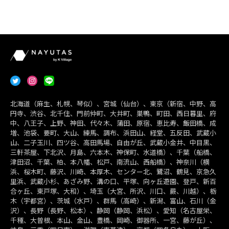
北海道（麻生、札幌、琴似）、宮城（仙台）、東京（新宿、中野、高
円寺、渋谷、北千住、門前仲町、大井町、巣鴨、町田、西日暮里、府
中、八王子、上野、神田、代々木、蒲田、原宿、恵比寿、飯田橋、成
増、池袋、要町、大山、練馬、調布、浜田山、経堂、五反田、武蔵小
山、二子玉川、四ツ谷、高田馬場、自由が丘、武蔵小金井、中目黒、
三軒茶屋、下北沢、月島、六本木、神保町、水道橋）、千葉（船橋、
津田沼、千葉、柏、本八幡、松戸、南流山、西船橋）、神奈川（横
浜、桜木町、藤沢、川崎、本厚木、センター北、鷺沼、鶴見、京急久
里浜、武蔵小杉、あざみ野、溝の口、平塚、向ヶ丘遊園、登戸、新百
合ヶ丘、東戸塚、大和）、埼玉（大宮、所沢、川口、蕨、川越）、栃
木（宇都宮）、茨城（水戸）、群馬（高崎）、新潟、富山、石川（金
沢）、長野（長野、松本）、静岡（静岡、浜松）、愛知（名古屋栄、
千種、大曽根、本山、金山、豊橋、岡崎、御器所、一宮、藤が丘）、