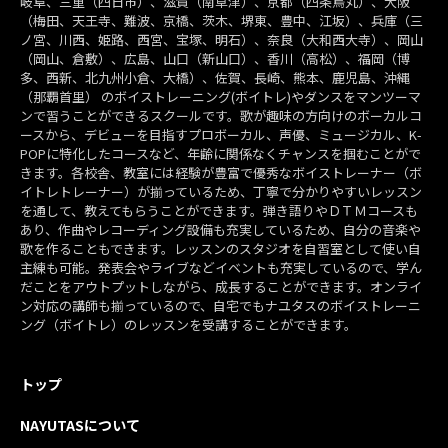
岐阜、三重（四日市）、滋賀（南草津）、京都（四条烏丸）、大阪
（梅田、天王寺、難波、京橋、茨木、堺東、豊中、江坂）、兵庫（三
ノ宮、川西、姫路、西宮、宝塚、明石）、奈良（大和西大寺）、岡山
（岡山、倉敷）、広島、山口（新山口）、香川（高松）、福岡（博
多、西新、北九州小倉、大橋）、佐賀、長崎、熊本、鹿児島、沖縄
（那覇首里） のボイストレーニング(ボイトレ)やダンスをマンツーマ
ンで習うことができるスクールです。歌が趣味の方向けのボーカルコ
ースから、デビューを目指すプロボーカル、声優、ミュージカル、K-
POPに特化したコースなど、年齢に関係なくチャンスを掴むことがで
きます。各校舎、教室には経験が豊富で優秀なボイストレーナー（ボ
イトレトレーナー）が揃っているため、丁寧で分かりやすいレッスン
を通して、教えてもらうことができます。弾き語りやＤＴＭコースも
あり、作曲やレコーディング設備も充実しているため、自分の音楽や
歌を作ることもできます。レッスンのスタジオを自習室として使い自
主練も可能。発表会やライブなどイベントも充実しているので、学ん
だことをアウトプットしながら、成長することができます。オンライ
ン対応の講師も揃っているので、自宅でもナユタスのボイストレーニ
ング（ボイトレ）のレッスンを受講することができます。
トップ
NAYUTASについて