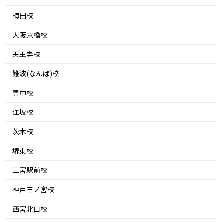
梅田校
大阪京橋校
天王寺校
難波(なんば)校
豊中校
江坂校
茨木校
堺東校
三宮駅前校
神戸三ノ宮校
西宮北口校