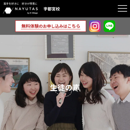
苦手を好きに 好きが得意に
togg
宇都宮校
navi
生徒の声