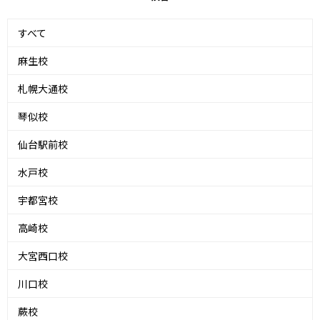
すべて
麻生校
札幌大通校
琴似校
仙台駅前校
水戸校
宇都宮校
高崎校
大宮西口校
川口校
蕨校