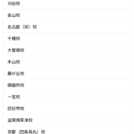
刈谷校
金山校
名古屋（栄）校
千種校
大曽根校
本山校
藤が丘校
御器所校
一宮校
四日市校
滋賀南草津校
京都（四条烏丸）校