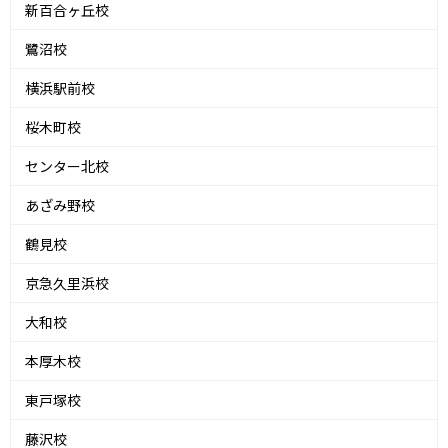
新百合ヶ丘校
鷺沼校
横浜駅前校
桜木町校
センター北校
あざみ野校
鶴見校
京急久里浜校
大和校
本厚木校
東戸塚校
藤沢校