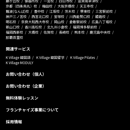
藤が丘校
御器所校
一宮校
四日市校
滋賀南草津校
京都（四条烏丸）校
梅田校
大阪京橋校
天王寺校
難波(なんば)校
豊中校
江坂校
茨木校
堺東校
三宮駅前校
神戸三ノ宮校
西宮北口校
宝塚校
川西能勢口校
姫路校
明石校
奈良大和西大寺校
岡山校
倉敷駅前校
広島八丁堀校
新山口校
香川高松校
北九州小倉校
福岡博多駅前校
福岡西新校
大橋校
佐賀校
長崎校
熊本校
鹿児島中央校
那覇首里校
関連サービス
K Village 韓国語
K Village 韓国留学
K Village Pilates
K Village MODULY
お問い合わせ（個人）
お問い合わせ（企業）
無料体験レッスン
フランチャイズ事業について
採用情報