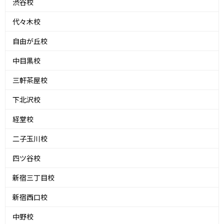
渋谷校
代々木校
自由が丘校
中目黒校
三軒茶屋校
下北沢校
経堂校
二子玉川校
四ツ谷校
新宿三丁目校
新宿西口校
中野校