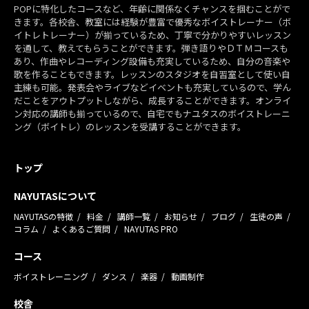
POPに特化したコースなど、年齢に関係なくチャンスを掴むことがで
きます。各校舎、教室には経験が豊富で優秀なボイストレーナー（ボ
イトレトレーナー）が揃っているため、丁寧で分かりやすいレッスン
を通して、教えてもらうことができます。弾き語りやＤＴＭコースも
あり、作曲やレコーディング設備も充実しているため、自分の音楽や
歌を作ることもできます。レッスンのスタジオを自習室として使い自
主練も可能。発表会やライブなどイベントも充実しているので、学ん
だことをアウトプットしながら、成長することができます。オンライ
ン対応の講師も揃っているので、自宅でもナユタスのボイストレーニ
ング（ボイトレ）のレッスンを受講することができます。
トップ
NAYUTASについて
NAYUTASの特徴
料金
講師一覧
お知らせ
ブログ
生徒の声
コラム
よくあるご質問
NAYUTAS PRO
コース
ボイストレーニング
ダンス
楽器
動画制作
校舎