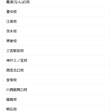
難波(なんば)校
豊中校
江坂校
茨木校
堺東校
三宮駅前校
神戸三ノ宮校
西宮北口校
宝塚校
川西能勢口校
姫路校
明石校