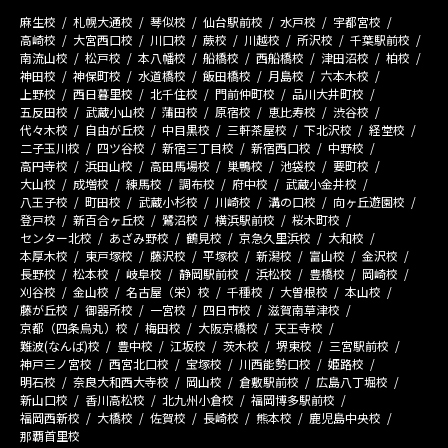
麻生校
札幌大通校
琴似校
仙台駅前校
水戸校
宇都宮校
高崎校
大宮西口校
川口校
蕨校
川越校
所沢校
千葉駅前校
南流山校
松戸校
本八幡校
船橋校
西船橋校
津田沼校
柏校
神田校
神保町校
水道橋校
飯田橋校
月島校
六本木校
上野校
西日暮里校
北千住校
門前仲町校
品川大井町校
五反田校
武蔵小山校
蒲田校
原宿校
恵比寿校
渋谷校
代々木校
自由が丘校
中目黒校
三軒茶屋校
下北沢校
経堂校
二子玉川校
四ツ谷校
新宿三丁目校
新宿西口校
中野校
高円寺校
浜田山校
高田馬場校
巣鴨校
池袋校
要町校
大山校
成増校
練馬校
調布校
府中校
武蔵小金井校
八王子校
町田校
武蔵小杉校
川崎校
溝の口校
向ヶ丘遊園校
登戸校
新百合ヶ丘校
鷺沼校
横浜駅前校
桜木町校
センター北校
あざみ野校
鶴見校
京急久里浜校
大和校
本厚木校
東戸塚校
藤沢校
平塚校
新潟校
富山校
金沢校
長野校
松本校
岐阜校
静岡駅前校
浜松校
豊橋校
岡崎校
刈谷校
金山校
名古屋（栄）校
千種校
大曽根校
本山校
藤が丘校
御器所校
一宮校
四日市校
滋賀南草津校
京都（四条烏丸）校
梅田校
大阪京橋校
天王寺校
難波(なんば)校
豊中校
江坂校
茨木校
堺東校
三宮駅前校
神戸三ノ宮校
西宮北口校
宝塚校
川西能勢口校
姫路校
明石校
奈良大和西大寺校
岡山校
倉敷駅前校
広島八丁堀校
新山口校
香川高松校
北九州小倉校
福岡博多駅前校
福岡西新校
大橋校
佐賀校
長崎校
熊本校
鹿児島中央校
那覇首里校