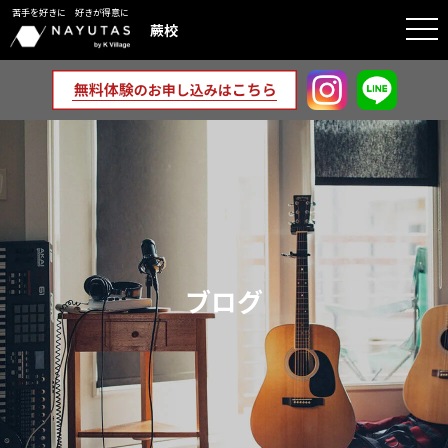
苦手を好きに 好きが得意に
togg
蕨校
navi
ブログ