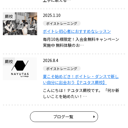
上手に歌える…
2025.1.10
蕨校
ボイストレーニング
ボイトレ初心者におすすめなレッスン
毎月10名様限定！入会金無料キャンペーン
実施中 無料体験のお…
2026.8.4
蕨校
ボイストレーニング
夏こそ始めどき！ボイトレ・ダンスで新し
い自分に出会おう【ナユタス蕨校】
こんにちは！ナユタス蕨校です。 「何か新
しいことを始めたい！…
ブログ一覧