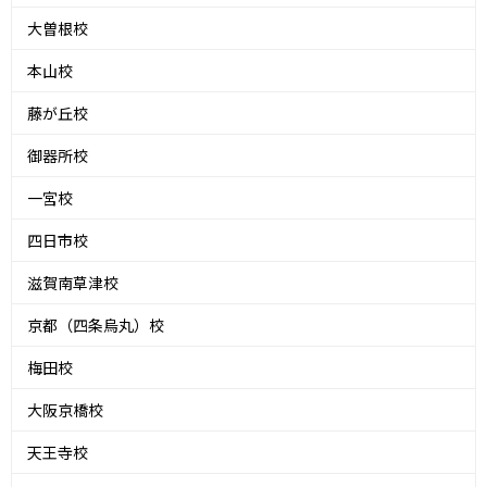
大曽根校
本山校
藤が丘校
御器所校
一宮校
四日市校
滋賀南草津校
京都（四条烏丸）校
梅田校
大阪京橋校
天王寺校