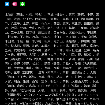
北海道（麻生、札幌、琴似）、宮城（仙台）、東京（新宿、中野、高
円寺、渋谷、北千住、門前仲町、大井町、巣鴨、町田、西日暮里、府
中、八王子、上野、神田、代々木、蒲田、原宿、恵比寿、飯田橋、成
増、池袋、要町、大山、練馬、調布、浜田山、経堂、五反田、武蔵小
山、二子玉川、四ツ谷、高田馬場、自由が丘、武蔵小金井、中目黒、
三軒茶屋、下北沢、月島、六本木、神保町、水道橋）、千葉（船橋、
津田沼、千葉、柏、本八幡、松戸、南流山、西船橋）、神奈川（横
浜、桜木町、藤沢、川崎、本厚木、センター北、鷺沼、鶴見、京急久
里浜、武蔵小杉、あざみ野、溝の口、平塚、向ヶ丘遊園、登戸、新百
合ヶ丘、東戸塚、大和）、埼玉（大宮、所沢、川口、蕨、川越）、栃
木（宇都宮）、茨城（水戸）、群馬（高崎）、新潟、富山、石川（金
沢）、長野（長野、松本）、静岡（静岡、浜松）、愛知（名古屋栄、
千種、大曽根、本山、金山、豊橋、岡崎、御器所、一宮、藤が丘）、
岐阜、三重（四日市）、滋賀（南草津）、京都（四条烏丸）、大阪
（梅田、天王寺、難波、京橋、茨木、堺東、豊中、江坂）、兵庫（三
ノ宮、川西、姫路、西宮、宝塚、明石）、奈良（大和西大寺）、岡山
（岡山、倉敷）、広島、山口（新山口）、香川（高松）、福岡（博
多、西新、北九州小倉、大橋）、佐賀、長崎、熊本、鹿児島、沖縄
（那覇首里） のボイストレーニング(ボイトレ)やダンスをマンツーマ
ンで習うことができるスクールです。歌が趣味の方向けのボーカルコ
ースから、デビューを目指すプロボーカル、声優、ミュージカル、K-