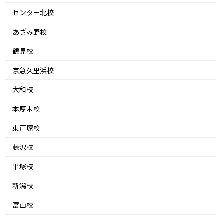
センター北校
あざみ野校
鶴見校
京急久里浜校
大和校
本厚木校
東戸塚校
藤沢校
平塚校
新潟校
富山校