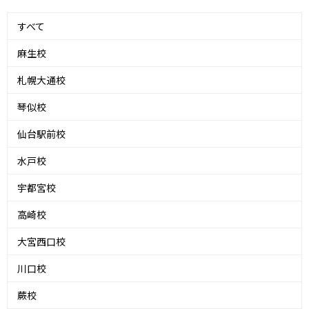
すべて
麻生校
札幌大通校
琴似校
仙台駅前校
水戸校
宇都宮校
高崎校
大宮西口校
川口校
蕨校