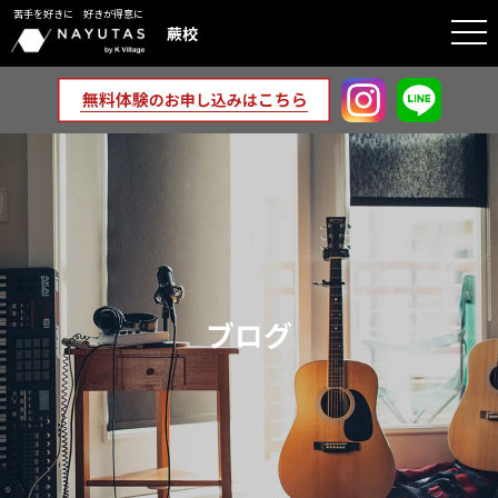
苦手を好きに 好きが得意に
togg
蕨校
navi
ブログ