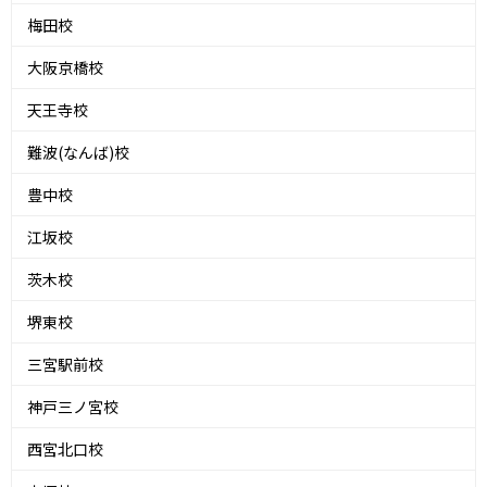
梅田校
大阪京橋校
天王寺校
難波(なんば)校
豊中校
江坂校
茨木校
堺東校
三宮駅前校
神戸三ノ宮校
西宮北口校