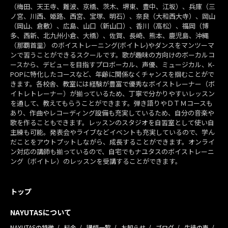
（梅田、天王寺、難波、京橋、茨木、堺東、豊中、江坂）、兵庫（三
ノ宮、川西、姫路、西宮、宝塚、明石）、奈良（大和西大寺）、岡山
（岡山、倉敷）、広島、山口（新山口）、香川（高松）、福岡（博
多、西新、北九州小倉、大橋）、佐賀、長崎、熊本、鹿児島、沖縄
（那覇首里） のボイストレーニング(ボイトレ)やダンスをマンツーマ
ンで習うことができるスクールです。歌が趣味の方向けのボーカルコ
ースから、デビューを目指すプロボーカル、声優、ミュージカル、K-
POPに特化したコースなど、年齢に関係なくチャンスを掴むことがで
きます。各校舎、教室には経験が豊富で優秀なボイストレーナー（ボ
イトレトレーナー）が揃っているため、丁寧で分かりやすいレッスン
を通して、教えてもらうことができます。弾き語りやＤＴＭコースも
あり、作曲やレコーディング設備も充実しているため、自分の音楽や
歌を作ることもできます。レッスンのスタジオを自習室として使い自
主練も可能。発表会やライブなどイベントも充実しているので、学ん
だことをアウトプットしながら、成長することができます。オンライ
ン対応の講師も揃っているので、自宅でもナユタスのボイストレーニ
ング（ボイトレ）のレッスンを受講することができます。
トップ
NAYUTASについて
NAYUTASの特徴
料金
講師一覧
お知らせ
ブログ
生徒の声