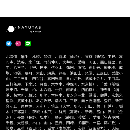
北海道（麻生、札幌、琴似）、宮城（仙台）、東京（新宿、中野、高
円寺、渋谷、北千住、門前仲町、大井町、巣鴨、町田、西日暮里、府
中、八王子、上野、神田、代々木、蒲田、原宿、恵比寿、飯田橋、成
増、池袋、要町、大山、練馬、調布、浜田山、経堂、五反田、武蔵小
山、二子玉川、四ツ谷、高田馬場、自由が丘、武蔵小金井、中目黒、
三軒茶屋、下北沢、月島、六本木、神保町、水道橋）、千葉（船橋、
津田沼、千葉、柏、本八幡、松戸、南流山、西船橋）、神奈川（横
浜、桜木町、藤沢、川崎、本厚木、センター北、鷺沼、鶴見、京急久
里浜、武蔵小杉、あざみ野、溝の口、平塚、向ヶ丘遊園、登戸、新百
合ヶ丘、東戸塚、大和）、埼玉（大宮、所沢、川口、蕨、川越）、栃
木（宇都宮）、茨城（水戸）、群馬（高崎）、新潟、富山、石川（金
沢）、長野（長野、松本）、静岡（静岡、浜松）、愛知（名古屋栄、
千種、大曽根、本山、金山、豊橋、岡崎、御器所、一宮、藤が丘）、
岐阜、三重（四日市）、滋賀（南草津）、京都（四条烏丸）、大阪