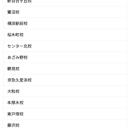
新百合ヶ丘校
鷺沼校
横浜駅前校
桜木町校
センター北校
あざみ野校
鶴見校
京急久里浜校
大和校
本厚木校
東戸塚校
藤沢校