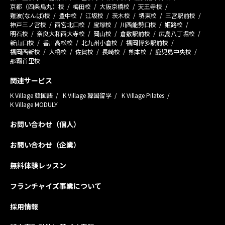
京都（四条烏丸）校
梅田校
大阪京橋校
天王寺校
難波(なんば)校
豊中校
江坂校
茨木校
堺東校
三宮駅前校
神戸三ノ宮校
西宮北口校
宝塚校
川西能勢口校
姫路校
明石校
奈良大和西大寺校
岡山校
倉敷駅前校
広島八丁堀校
新山口校
香川高松校
北九州小倉校
福岡博多駅前校
福岡西新校
大橋校
佐賀校
長崎校
熊本校
鹿児島中央校
那覇首里校
関連サービス
K Village 韓国語
K Village 韓国留学
K Village Pilates
K Village MODULY
お問い合わせ（個人）
お問い合わせ（企業）
無料体験レッスン
フランチャイズ事業について
採用情報