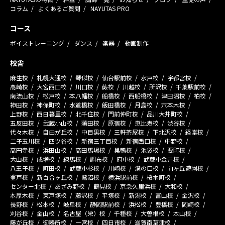
コラム
よくあるご質問
NAYUTAS PRO
コース
ボイストレーニング
ダンス
楽器
動画制作
校舎
麻生校
札幌大通校
琴似校
仙台駅前校
水戸校
宇都宮校
高崎校
大宮西口校
川口校
蕨校
川越校
所沢校
千葉駅前校
南流山校
松戸校
本八幡校
船橋校
西船橋校
津田沼校
柏校
神田校
神保町校
水道橋校
飯田橋校
月島校
六本木校
上野校
西日暮里校
北千住校
門前仲町校
品川大井町校
五反田校
武蔵小山校
蒲田校
原宿校
恵比寿校
渋谷校
代々木校
自由が丘校
中目黒校
三軒茶屋校
下北沢校
経堂校
二子玉川校
四ツ谷校
新宿三丁目校
新宿西口校
中野校
高円寺校
浜田山校
高田馬場校
巣鴨校
池袋校
要町校
大山校
成増校
練馬校
調布校
府中校
武蔵小金井校
八王子校
町田校
武蔵小杉校
川崎校
溝の口校
向ヶ丘遊園校
登戸校
新百合ヶ丘校
鷺沼校
横浜駅前校
桜木町校
センター北校
あざみ野校
鶴見校
京急久里浜校
大和校
本厚木校
東戸塚校
藤沢校
平塚校
新潟校
富山校
金沢校
長野校
松本校
岐阜校
静岡駅前校
浜松校
豊橋校
岡崎校
刈谷校
金山校
名古屋（栄）校
千種校
大曽根校
本山校
藤が丘校
御器所校
一宮校
四日市校
滋賀南草津校