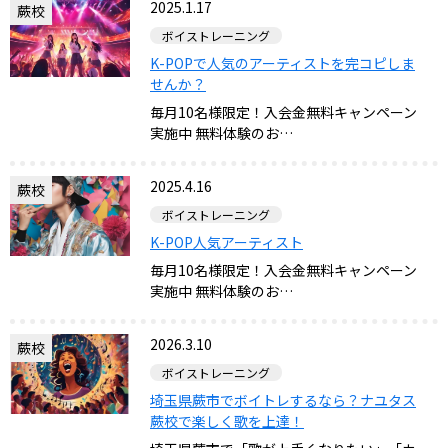
2025.1.17
蕨校
ボイストレーニング
K-POPで人気のアーティストを完コピしま
せんか？
毎月10名様限定！入会金無料キャンペーン
実施中 無料体験のお…
2025.4.16
蕨校
ボイストレーニング
K-POP人気アーティスト
毎月10名様限定！入会金無料キャンペーン
実施中 無料体験のお…
2026.3.10
蕨校
ボイストレーニング
埼玉県蕨市でボイトレするなら？ナユタス
蕨校で楽しく歌を上達！