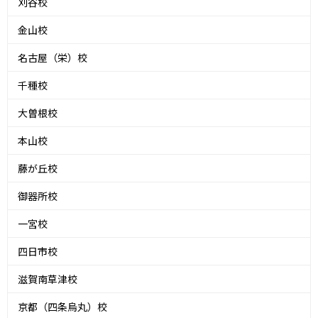
刈谷校
金山校
名古屋（栄）校
千種校
大曽根校
本山校
藤が丘校
御器所校
一宮校
四日市校
滋賀南草津校
京都（四条烏丸）校