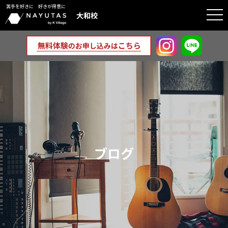
苦手を好きに 好きが得意に
togg
大和校
navi
ブログ