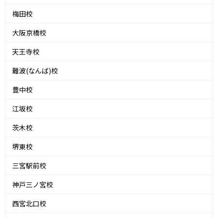
梅田校
大阪京橋校
天王寺校
難波(なんば)校
豊中校
江坂校
茨木校
堺東校
三宮駅前校
神戸三ノ宮校
西宮北口校