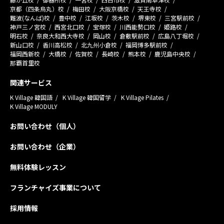
京都（四条烏丸）校
梅田校
大阪京橋校
天王寺校
難波(なんば)校
豊中校
江坂校
茨木校
堺東校
三宮駅前校
神戸三ノ宮校
西宮北口校
宝塚校
川西能勢口校
姫路校
明石校
奈良大和西大寺校
岡山校
倉敷駅前校
広島八丁堀校
新山口校
香川高松校
北九州小倉校
福岡博多駅前校
福岡西新校
大橋校
佐賀校
長崎校
熊本校
鹿児島中央校
那覇首里校
関連サービス
K Village 韓国語
K Village 韓国留学
K Village Pilates
K Village MODULY
お問い合わせ（個人）
お問い合わせ（企業）
無料体験レッスン
フランチャイズ事業について
採用情報