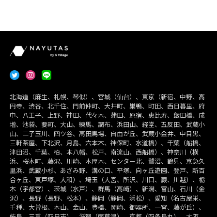
北海道（麻生、札幌、琴似）、宮城（仙台）、東京（新宿、中野、高
円寺、渋谷、北千住、門前仲町、大井町、巣鴨、町田、西日暮里、府
中、八王子、上野、神田、代々木、蒲田、原宿、恵比寿、飯田橋、成
増、池袋、要町、大山、練馬、調布、浜田山、経堂、五反田、武蔵小
山、二子玉川、四ツ谷、高田馬場、自由が丘、武蔵小金井、中目黒、
三軒茶屋、下北沢、月島、六本木、神保町、水道橋）、千葉（船橋、
津田沼、千葉、柏、本八幡、松戸、南流山、西船橋）、神奈川（横
浜、桜木町、藤沢、川崎、本厚木、センター北、鷺沼、鶴見、京急久
里浜、武蔵小杉、あざみ野、溝の口、平塚、向ヶ丘遊園、登戸、新百
合ヶ丘、東戸塚、大和）、埼玉（大宮、所沢、川口、蕨、川越）、栃
木（宇都宮）、茨城（水戸）、群馬（高崎）、新潟、富山、石川（金
沢）、長野（長野、松本）、静岡（静岡、浜松）、愛知（名古屋栄、
千種、大曽根、本山、金山、豊橋、岡崎、御器所、一宮、藤が丘）、
岐阜、三重（四日市）、滋賀（南草津）、京都（四条烏丸）、大阪