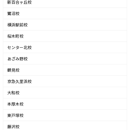
新百合ヶ丘校
鷺沼校
横浜駅前校
桜木町校
センター北校
あざみ野校
鶴見校
京急久里浜校
大和校
本厚木校
東戸塚校
藤沢校