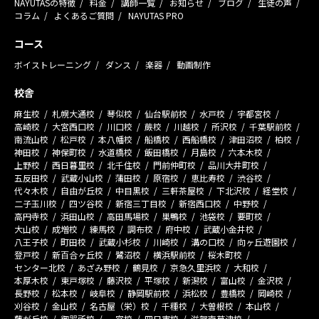
NAYUTASの特徴
料金
講師一覧
お知らせ
ブログ
生徒の声
コラム
よくあるご質問
NAYUTAS PRO
コース
ボイストレーニング
ダンス
楽器
動画制作
校舎
麻生校
札幌大通校
琴似校
仙台駅前校
水戸校
宇都宮校
高崎校
大宮西口校
川口校
蕨校
川越校
所沢校
千葉駅前校
南流山校
松戸校
本八幡校
船橋校
西船橋校
津田沼校
柏校
神田校
神保町校
水道橋校
飯田橋校
月島校
六本木校
上野校
西日暮里校
北千住校
門前仲町校
品川大井町校
五反田校
武蔵小山校
蒲田校
原宿校
恵比寿校
渋谷校
代々木校
自由が丘校
中目黒校
三軒茶屋校
下北沢校
経堂校
二子玉川校
四ツ谷校
新宿三丁目校
新宿西口校
中野校
高円寺校
浜田山校
高田馬場校
巣鴨校
池袋校
要町校
大山校
成増校
練馬校
調布校
府中校
武蔵小金井校
八王子校
町田校
武蔵小杉校
川崎校
溝の口校
向ヶ丘遊園校
登戸校
新百合ヶ丘校
鷺沼校
横浜駅前校
桜木町校
センター北校
あざみ野校
鶴見校
京急久里浜校
大和校
本厚木校
東戸塚校
藤沢校
平塚校
新潟校
富山校
金沢校
長野校
松本校
岐阜校
静岡駅前校
浜松校
豊橋校
岡崎校
刈谷校
金山校
名古屋（栄）校
千種校
大曽根校
本山校
藤が丘校
御器所校
一宮校
四日市校
滋賀南草津校