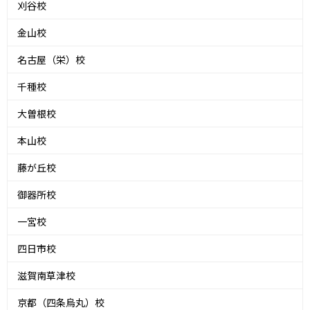
刈谷校
金山校
名古屋（栄）校
千種校
大曽根校
本山校
藤が丘校
御器所校
一宮校
四日市校
滋賀南草津校
京都（四条烏丸）校