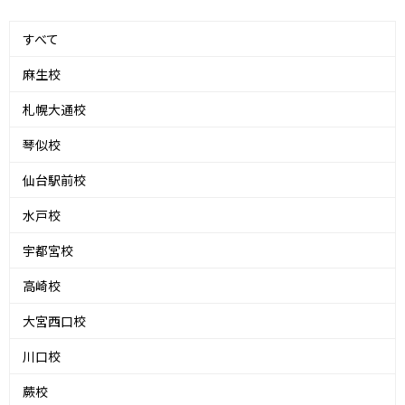
すべて
麻生校
札幌大通校
琴似校
仙台駅前校
水戸校
宇都宮校
高崎校
大宮西口校
川口校
蕨校