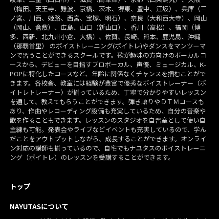
（梅田、天王寺、難波、京橋、茨木、堺東、豊中、江坂）、兵庫（三
ノ宮、川西、姫路、西宮、宝塚、明石）、奈良（大和西大寺）、岡山
（岡山、倉敷）、広島、山口（新山口）、香川（高松）、福岡（博
多、西新、北九州小倉、大橋）、佐賀、長崎、熊本、鹿児島、沖縄
（那覇首里） のボイストレーニング(ボイトレ)やダンスをマンツーマ
ンで習うことができるスクールです。歌が趣味の方向けのボーカルコ
ースから、デビューを目指すプロボーカル、声優、ミュージカル、K-
POPに特化したコースなど、年齢に関係なくチャンスを掴むことがで
きます。各校舎、教室には経験が豊富で優秀なボイストレーナー（ボ
イトレトレーナー）が揃っているため、丁寧で分かりやすいレッスン
を通して、教えてもらうことができます。弾き語りやＤＴＭコースも
あり、作曲やレコーディング設備も充実しているため、自分の音楽や
歌を作ることもできます。レッスンのスタジオを自習室として使い自
主練も可能。発表会やライブなどイベントも充実しているので、学ん
だことをアウトプットしながら、成長することができます。オンライ
ン対応の講師も揃っているので、自宅でもナユタスのボイストレーニ
ング（ボイトレ）のレッスンを受講することができます。
トップ
NAYUTASについて