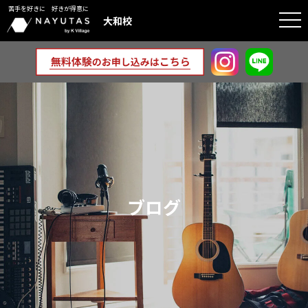
苦手を好きに 好きが得意に
togg
大和校
navi
ブログ