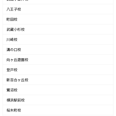
八王子校
町田校
武蔵小杉校
川崎校
溝の口校
向ヶ丘遊園校
登戸校
新百合ヶ丘校
鷺沼校
横浜駅前校
桜木町校