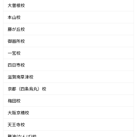
大曽根校
本山校
藤が丘校
御器所校
一宮校
四日市校
滋賀南草津校
京都（四条烏丸）校
梅田校
大阪京橋校
天王寺校
難波(なんば)校