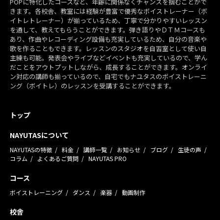
POPに特化したコースなど、年齢に関係なくチャンスを掴むことがで
きます。各校舎、教室には経験が豊富で優秀なボイストレーナー（ボ
イトレトレーナー）が揃っているため、丁寧で分かりやすいレッスン
を通して、教えてもらうことができます。弾き語りやＤＴＭコースも
あり、作曲やレコーディング設備も充実しているため、自分の音楽や
歌を作ることもできます。レッスンのスタジオを自習室として使い自
主練も可能。発表会やライブなどイベントも充実しているので、学ん
だことをアウトプットしながら、成長することができます。オンライ
ン対応の講師も揃っているので、自宅でもナユタスのボイストレーニ
ング（ボイトレ）のレッスンを受講することができます。
トップ
NAYUTASについて
NAYUTASの特徴
料金
講師一覧
お知らせ
ブログ
生徒の声
コラム
よくあるご質問
NAYUTAS PRO
コース
ボイストレーニング
ダンス
楽器
動画制作
校舎