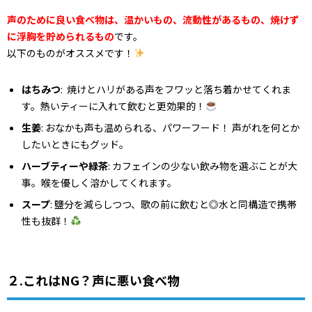
声のために良い食べ物は、温かいもの、流動性があるもの、焼けず
に浮胸を貯められるもの
です。
以下のものがオススメです！
はちみつ
: 焼けとハリがある声をフワッと落ち着かせてくれま
す。熱いティーに入れて飲むと更効果的！
生姜
: おなかも声も温められる、パワーフード！ 声がれを何とか
したいときにもグッド。
ハーブティーや緑茶
: カフェインの少ない飲み物を選ぶことが大
事。喉を優しく溶かしてくれます。
スープ
: 鹽分を減らしつつ、歌の前に飲むと◎水と同構造で携帯
性も抜群！
２.これはNG？――声に悪い食べ物