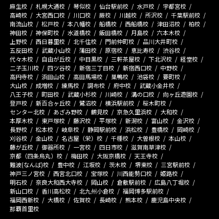
麻生校
札幌大通校
琴似校
仙台駅前校
水戸校
宇都宮校
高崎校
大宮西口校
川口校
蕨校
川越校
所沢校
千葉駅前校
南流山校
松戸校
本八幡校
船橋校
西船橋校
津田沼校
柏校
神田校
神保町校
水道橋校
飯田橋校
月島校
六本木校
上野校
西日暮里校
北千住校
門前仲町校
品川大井町校
五反田校
武蔵小山校
蒲田校
原宿校
恵比寿校
渋谷校
代々木校
自由が丘校
中目黒校
三軒茶屋校
下北沢校
経堂校
二子玉川校
四ツ谷校
新宿三丁目校
新宿西口校
中野校
高円寺校
浜田山校
高田馬場校
巣鴨校
池袋校
要町校
大山校
成増校
練馬校
調布校
府中校
武蔵小金井校
八王子校
町田校
武蔵小杉校
川崎校
溝の口校
向ヶ丘遊園校
登戸校
新百合ヶ丘校
鷺沼校
横浜駅前校
桜木町校
センター北校
あざみ野校
鶴見校
京急久里浜校
大和校
本厚木校
東戸塚校
藤沢校
平塚校
新潟校
富山校
金沢校
長野校
松本校
岐阜校
静岡駅前校
浜松校
豊橋校
岡崎校
刈谷校
金山校
名古屋（栄）校
千種校
大曽根校
本山校
藤が丘校
御器所校
一宮校
四日市校
滋賀南草津校
京都（四条烏丸）校
梅田校
大阪京橋校
天王寺校
難波(なんば)校
豊中校
江坂校
茨木校
堺東校
三宮駅前校
神戸三ノ宮校
西宮北口校
宝塚校
川西能勢口校
姫路校
明石校
奈良大和西大寺校
岡山校
倉敷駅前校
広島八丁堀校
新山口校
香川高松校
北九州小倉校
福岡博多駅前校
福岡西新校
大橋校
佐賀校
長崎校
熊本校
鹿児島中央校
那覇首里校