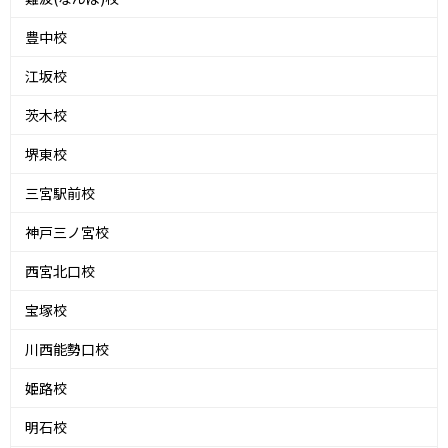
豊中校
江坂校
茨木校
堺東校
三宮駅前校
神戸三ノ宮校
西宮北口校
宝塚校
川西能勢口校
姫路校
明石校