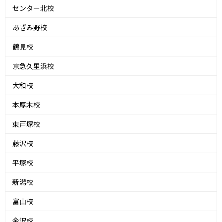
センター北校
あざみ野校
鶴見校
京急久里浜校
大和校
本厚木校
東戸塚校
藤沢校
平塚校
新潟校
富山校
金沢校