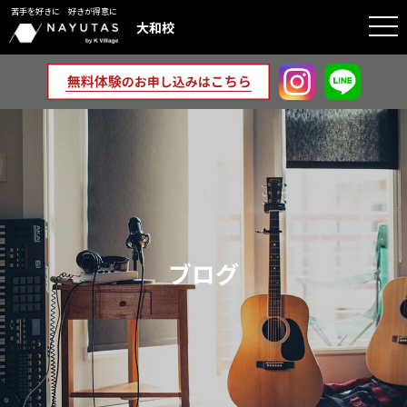
苦手を好きに 好きが得意に
togg
大和校
navi
ブログ