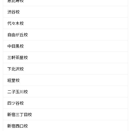
恵比寿校
渋谷校
代々木校
自由が丘校
中目黒校
三軒茶屋校
下北沢校
経堂校
二子玉川校
四ツ谷校
新宿三丁目校
新宿西口校