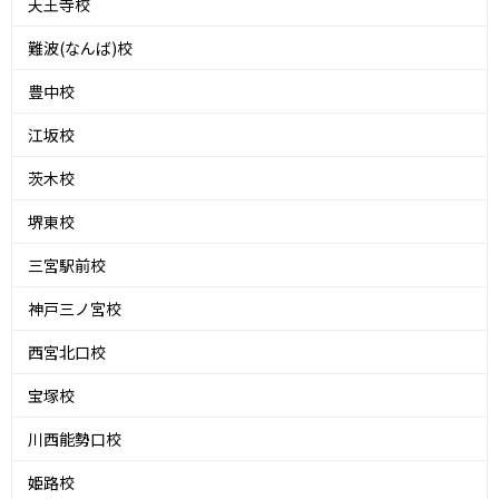
天王寺校
難波(なんば)校
豊中校
江坂校
茨木校
堺東校
三宮駅前校
神戸三ノ宮校
西宮北口校
宝塚校
川西能勢口校
姫路校