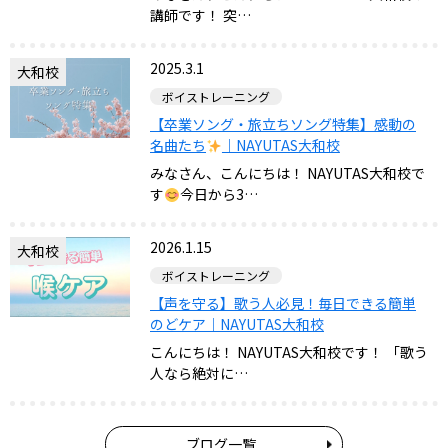
講師です！ 突…
2025.3.1
大和校
ボイストレーニング
【卒業ソング・旅立ちソング特集】感動の
名曲たち
｜NAYUTAS大和校
みなさん、こんにちは！ NAYUTAS大和校で
す
今日から3…
2026.1.15
大和校
ボイストレーニング
【声を守る】歌う人必見！毎日できる簡単
のどケア｜NAYUTAS大和校
こんにちは！ NAYUTAS大和校です！ 「歌う
人なら絶対に…
ブログ一覧