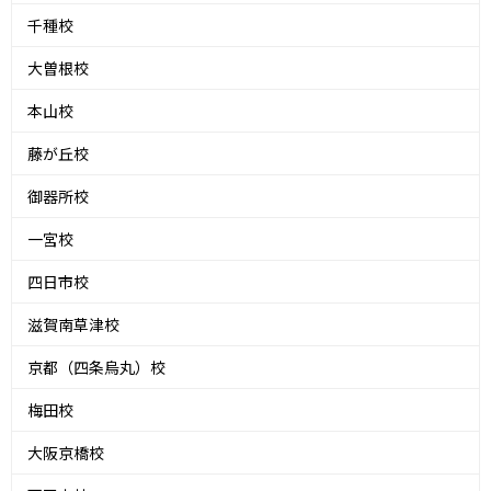
千種校
大曽根校
本山校
藤が丘校
御器所校
一宮校
四日市校
滋賀南草津校
京都（四条烏丸）校
梅田校
大阪京橋校