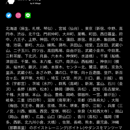
北海道（麻生、札幌、琴似）、宮城（仙台）、東京（新宿、中野、高
円寺、渋谷、北千住、門前仲町、大井町、巣鴨、町田、西日暮里、府
中、八王子、上野、神田、代々木、蒲田、原宿、恵比寿、飯田橋、成
増、池袋、要町、大山、練馬、調布、浜田山、経堂、五反田、武蔵小
山、二子玉川、四ツ谷、高田馬場、自由が丘、武蔵小金井、中目黒、
三軒茶屋、下北沢、月島、六本木、神保町、水道橋）、千葉（船橋、
津田沼、千葉、柏、本八幡、松戸、南流山、西船橋）、神奈川（横
浜、桜木町、藤沢、川崎、本厚木、センター北、鷺沼、鶴見、京急久
里浜、武蔵小杉、あざみ野、溝の口、平塚、向ヶ丘遊園、登戸、新百
合ヶ丘、東戸塚、大和）、埼玉（大宮、所沢、川口、蕨、川越）、栃
木（宇都宮）、茨城（水戸）、群馬（高崎）、新潟、富山、石川（金
沢）、長野（長野、松本）、静岡（静岡、浜松）、愛知（名古屋栄、
千種、大曽根、本山、金山、豊橋、岡崎、御器所、一宮、藤が丘）、
岐阜、三重（四日市）、滋賀（南草津）、京都（四条烏丸）、大阪
（梅田、天王寺、難波、京橋、茨木、堺東、豊中、江坂）、兵庫（三
ノ宮、川西、姫路、西宮、宝塚、明石）、奈良（大和西大寺）、岡山
（岡山、倉敷）、広島、山口（新山口）、香川（高松）、福岡（博
多、西新、北九州小倉、大橋）、佐賀、長崎、熊本、鹿児島、沖縄
（那覇首里） のボイストレーニング(ボイトレ)やダンスをマンツーマ