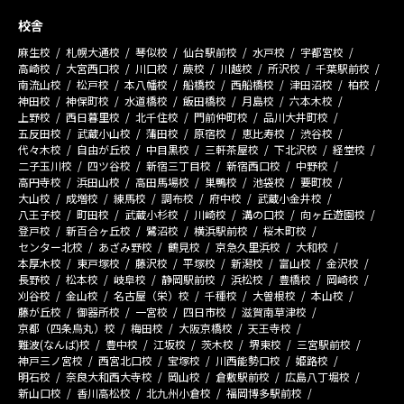
校舎
麻生校
札幌大通校
琴似校
仙台駅前校
水戸校
宇都宮校
高崎校
大宮西口校
川口校
蕨校
川越校
所沢校
千葉駅前校
南流山校
松戸校
本八幡校
船橋校
西船橋校
津田沼校
柏校
神田校
神保町校
水道橋校
飯田橋校
月島校
六本木校
上野校
西日暮里校
北千住校
門前仲町校
品川大井町校
五反田校
武蔵小山校
蒲田校
原宿校
恵比寿校
渋谷校
代々木校
自由が丘校
中目黒校
三軒茶屋校
下北沢校
経堂校
二子玉川校
四ツ谷校
新宿三丁目校
新宿西口校
中野校
高円寺校
浜田山校
高田馬場校
巣鴨校
池袋校
要町校
大山校
成増校
練馬校
調布校
府中校
武蔵小金井校
八王子校
町田校
武蔵小杉校
川崎校
溝の口校
向ヶ丘遊園校
登戸校
新百合ヶ丘校
鷺沼校
横浜駅前校
桜木町校
センター北校
あざみ野校
鶴見校
京急久里浜校
大和校
本厚木校
東戸塚校
藤沢校
平塚校
新潟校
富山校
金沢校
長野校
松本校
岐阜校
静岡駅前校
浜松校
豊橋校
岡崎校
刈谷校
金山校
名古屋（栄）校
千種校
大曽根校
本山校
藤が丘校
御器所校
一宮校
四日市校
滋賀南草津校
京都（四条烏丸）校
梅田校
大阪京橋校
天王寺校
難波(なんば)校
豊中校
江坂校
茨木校
堺東校
三宮駅前校
神戸三ノ宮校
西宮北口校
宝塚校
川西能勢口校
姫路校
明石校
奈良大和西大寺校
岡山校
倉敷駅前校
広島八丁堀校
新山口校
香川高松校
北九州小倉校
福岡博多駅前校