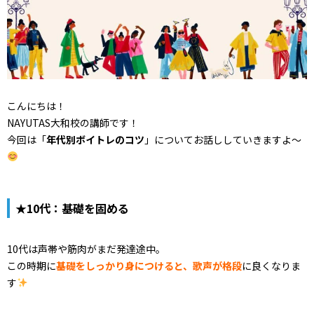
こんにちは！
NAYUTAS大和校の講師です！
今回は「
年代別ボイトレのコツ
」についてお話ししていきますよ～
★10代：基礎を固める
10代は声帯や筋肉がまだ発達途中。
この時期に
基礎をしっかり身につけると、歌声が格段
に良くなりま
す