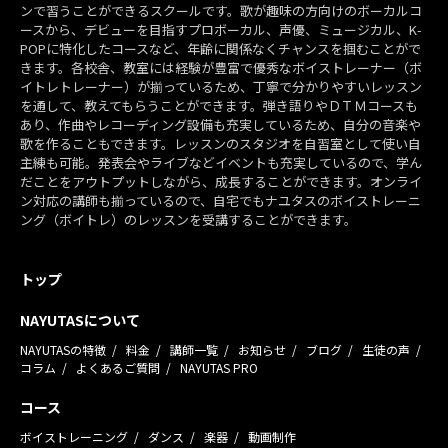
ンで習うことができるスクールです。歌が趣味の方向けのボーカルコ
ースから、デビューを目指すプロボーカル、声優、ミュージカル、K-
POPに特化したコースなど、年齢に関係なくチャンスを掴むことがで
きます。各校舎、教室には経験が豊富で優秀なボイストレーナー（ボ
イトレトレーナー）が揃っているため、丁寧で分かりやすいレッスン
を通して、教えてもらうことができます。弾き語りやＤＴＭコースも
あり、作曲やレコーディング設備も充実しているため、自分の音楽や
歌を作ることもできます。レッスンのスタジオを自習室として使い自
主練も可能。発表会やライブなどイベントも充実しているので、学ん
だことをアウトプットしながら、成長することができます。オンライ
ン対応の講師も揃っているので、自宅でもナユタスのボイストレーニ
ング（ボイトレ）のレッスンを受講することができます。
トップ
NAYUTASについて
NAYUTASの特徴
料金
講師一覧
お知らせ
ブログ
生徒の声
コラム
よくあるご質問
NAYUTAS PRO
コース
ボイストレーニング
ダンス
楽器
動画制作