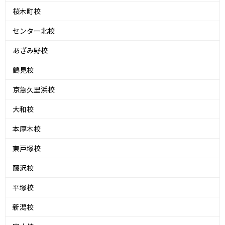
桜木町校
センター北校
あざみ野校
鶴見校
京急久里浜校
大和校
本厚木校
東戸塚校
藤沢校
平塚校
新潟校