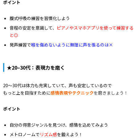
ポイント
腹式呼吸の練習を習慣化しよう
音程の安定を意識して、
ピアノやスマホアプリを使って練習する
と◎
発声練習で
喉を傷めないように無理に声を張るのは×
★20–30代：表現力を磨く
20～30代は体力も充実していて、声も安定しているので
もっと上を目指すために
感情表現やテクニック
を磨きましょう！
ポイント
自分の得意ジャンルを見つけ、感情を込めてみよう
メトロノームで
リズム感
を鍛えよう！