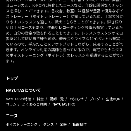
ミュージカル、K-POPに特化したコースなど、年齢に関係なくチャン
スを掴むことができます。各校舎、教室には経験が豊富で優秀なボイ
ストレーナー（ボイトレトレーナー）が揃っているため、丁寧で分か
りやすいレッスンを通して、教えてもらうことができます。弾き語り
やＤＴＭコースもあり、作曲やレコーディング設備も充実しているた
め、自分の音楽や歌を作ることもできます。レッスンのスタジオを自
習室として使い自主練も可能。発表会やライブなどイベントも充実し
ているので、学んだことをアウトプットしながら、成長することがで
きます。オンライン対応の講師も揃っているので、自宅でもナユタス
のボイストレーニング（ボイトレ）のレッスンを受講することができ
ます。
トップ
NAYUTASについて
NAYUTASの特徴
料金
講師一覧
お知らせ
ブログ
生徒の声
コラム
よくあるご質問
NAYUTAS PRO
コース
ボイストレーニング
ダンス
楽器
動画制作