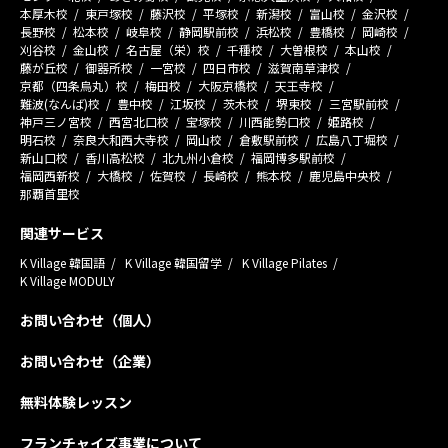
本厚木校
東戸塚校
藤沢校
平塚校
新潟校
富山校
金沢校
長野校
松本校
岐阜校
静岡駅前校
浜松校
豊橋校
岡崎校
刈谷校
金山校
名古屋（栄）校
千種校
大曽根校
本山校
藤が丘校
御器所校
一宮校
四日市校
滋賀南草津校
京都（四条烏丸）校
梅田校
大阪京橋校
天王寺校
難波(なんば)校
豊中校
江坂校
茨木校
堺東校
三宮駅前校
神戸三ノ宮校
西宮北口校
宝塚校
川西能勢口校
姫路校
明石校
奈良大和西大寺校
岡山校
倉敷駅前校
広島八丁堀校
新山口校
香川高松校
北九州小倉校
福岡博多駅前校
福岡西新校
大橋校
佐賀校
長崎校
熊本校
鹿児島中央校
那覇首里校
関連サービス
K Village 韓国語
K Village 韓国留学
K Village Pilates
K Village MODULY
お問い合わせ（個人）
お問い合わせ（企業）
無料体験レッスン
フランチャイズ事業について