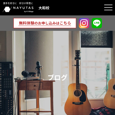
苦手を好きに 好きが得意に
togg
大和校
navi
ブログ