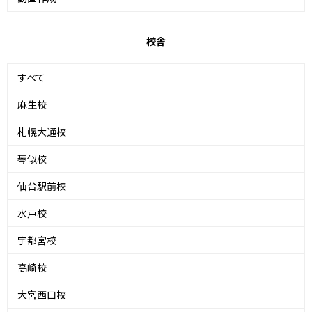
校舎
すべて
麻生校
札幌大通校
琴似校
仙台駅前校
水戸校
宇都宮校
高崎校
大宮西口校