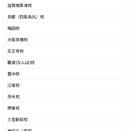
滋賀南草津校
京都（四条烏丸）校
梅田校
大阪京橋校
天王寺校
難波(なんば)校
豊中校
江坂校
茨木校
堺東校
三宮駅前校
神戸三ノ宮校