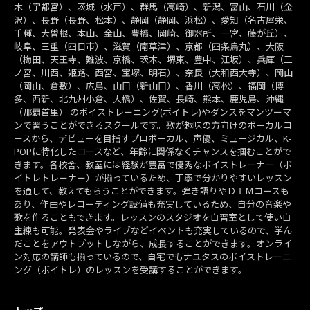
木（宇都宮）、茨城（水戸）、群馬（高崎）、新潟、富山、石川（金
沢）、長野（長野、松本）、静岡（静岡、浜松）、愛知（名古屋栄、
千種、大曽根、本山、金山、豊橋、岡崎、御器所、一宮、藤が丘）、
岐阜、三重（四日市）、滋賀（南草津）、京都（四条烏丸）、大阪
（梅田、天王寺、難波、京橋、茨木、堺東、豊中、江坂）、兵庫（三
ノ宮、川西、姫路、西宮、宝塚、明石）、奈良（大和西大寺）、岡山
（岡山、倉敷）、広島、山口（新山口）、香川（高松）、福岡（博
多、西新、北九州小倉、大橋）、佐賀、長崎、熊本、鹿児島、沖縄
（那覇首里） のボイストレーニング(ボイトレ)やダンスをマンツーマ
ンで習うことができるスクールです。歌が趣味の方向けのボーカルコ
ースから、デビューを目指すプロボーカル、声優、ミュージカル、K-
POPに特化したコースなど、年齢に関係なくチャンスを掴むことがで
きます。各校舎、教室には経験が豊富で優秀なボイストレーナー（ボ
イトレトレーナー）が揃っているため、丁寧で分かりやすいレッスン
を通して、教えてもらうことができます。弾き語りやＤＴＭコースも
あり、作曲やレコーディング設備も充実しているため、自分の音楽や
歌を作ることもできます。レッスンのスタジオを自習室として使い自
主練も可能。発表会やライブなどイベントも充実しているので、学ん
だことをアウトプットしながら、成長することができます。オンライ
ン対応の講師も揃っているので、自宅でもナユタスのボイストレーニ
ング（ボイトレ）のレッスンを受講することができます。