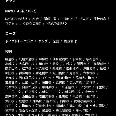
トップ
NAYUTASについて
NAYUTASの特徴
料金
講師一覧
お知らせ
ブログ
生徒の声
コラム
よくあるご質問
NAYUTAS PRO
コース
ボイストレーニング
ダンス
楽器
動画制作
校舎
麻生校
札幌大通校
琴似校
仙台駅前校
水戸校
宇都宮校
高崎校
大宮西口校
川口校
蕨校
川越校
所沢校
千葉駅前校
南流山校
松戸校
本八幡校
船橋校
西船橋校
津田沼校
柏校
神田校
神保町校
水道橋校
飯田橋校
月島校
六本木校
上野校
西日暮里校
北千住校
門前仲町校
品川大井町校
五反田校
武蔵小山校
蒲田校
原宿校
恵比寿校
渋谷校
代々木校
自由が丘校
中目黒校
三軒茶屋校
下北沢校
経堂校
二子玉川校
四ツ谷校
新宿三丁目校
新宿西口校
中野校
高円寺校
浜田山校
高田馬場校
巣鴨校
池袋校
要町校
大山校
成増校
練馬校
調布校
府中校
武蔵小金井校
八王子校
町田校
武蔵小杉校
川崎校
溝の口校
向ヶ丘遊園校
登戸校
新百合ヶ丘校
鷺沼校
横浜駅前校
桜木町校
センター北校
あざみ野校
鶴見校
京急久里浜校
大和校