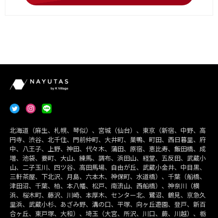
北海道（麻生、札幌、琴似）、宮城（仙台）、東京（新宿、中野、高
円寺、渋谷、北千住、門前仲町、大井町、巣鴨、町田、西日暮里、府
中、八王子、上野、神田、代々木、蒲田、原宿、恵比寿、飯田橋、成
増、池袋、要町、大山、練馬、調布、浜田山、経堂、五反田、武蔵小
山、二子玉川、四ツ谷、高田馬場、自由が丘、武蔵小金井、中目黒、
三軒茶屋、下北沢、月島、六本木、神保町、水道橋）、千葉（船橋、
津田沼、千葉、柏、本八幡、松戸、南流山、西船橋）、神奈川（横
浜、桜木町、藤沢、川崎、本厚木、センター北、鷺沼、鶴見、京急久
里浜、武蔵小杉、あざみ野、溝の口、平塚、向ヶ丘遊園、登戸、新百
合ヶ丘、東戸塚、大和）、埼玉（大宮、所沢、川口、蕨、川越）、栃