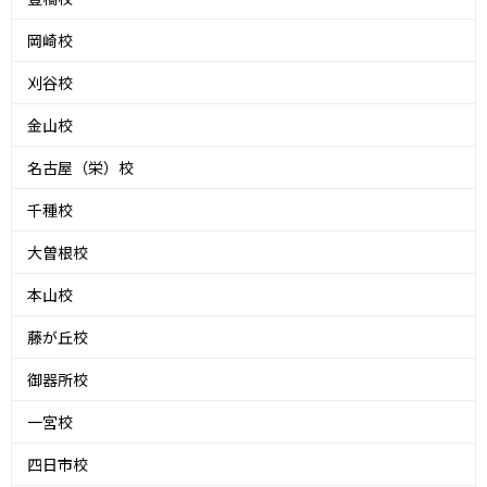
岡崎校
刈谷校
金山校
名古屋（栄）校
千種校
大曽根校
本山校
藤が丘校
御器所校
一宮校
四日市校