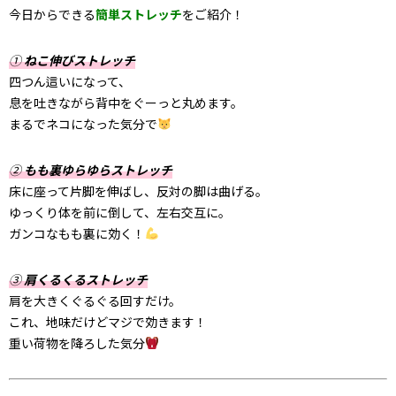
今日からできる
簡単ストレッチ
をご紹介！
①
ねこ伸びストレッチ
四つん這いになって、
息を吐きながら背中をぐーっと丸めます。
まるでネコになった気分で
②
もも裏ゆらゆらストレッチ
床に座って片脚を伸ばし、反対の脚は曲げる。
ゆっくり体を前に倒して、左右交互に。
ガンコなもも裏に効く！
③
肩くるくるストレッチ
肩を大きくぐるぐる回すだけ。
これ、地味だけどマジで効きます！
重い荷物を降ろした気分