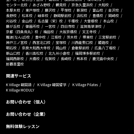
センター北校
あざみ野校
鶴見校
京急久里浜校
大和校
本厚木校
東戸塚校
藤沢校
平塚校
新潟校
富山校
金沢校
長野校
松本校
岐阜校
静岡駅前校
浜松校
豊橋校
岡崎校
刈谷校
金山校
名古屋（栄）校
千種校
大曽根校
本山校
藤が丘校
御器所校
一宮校
四日市校
滋賀南草津校
京都（四条烏丸）校
梅田校
大阪京橋校
天王寺校
難波(なんば)校
豊中校
江坂校
茨木校
堺東校
三宮駅前校
神戸三ノ宮校
西宮北口校
宝塚校
川西能勢口校
姫路校
明石校
奈良大和西大寺校
岡山校
倉敷駅前校
広島八丁堀校
新山口校
香川高松校
北九州小倉校
福岡博多駅前校
福岡西新校
大橋校
佐賀校
長崎校
熊本校
鹿児島中央校
那覇首里校
関連サービス
K Village 韓国語
K Village 韓国留学
K Village Pilates
K Village MODULY
お問い合わせ（個人）
お問い合わせ（企業）
無料体験レッスン