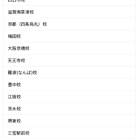
滋賀南草津校
京都（四条烏丸）校
梅田校
大阪京橋校
天王寺校
難波(なんば)校
豊中校
江坂校
茨木校
堺東校
三宮駅前校