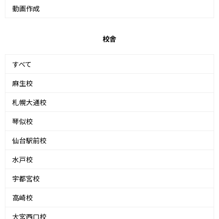
動画作成
校舎
すべて
麻生校
札幌大通校
琴似校
仙台駅前校
水戸校
宇都宮校
高崎校
大宮西口校