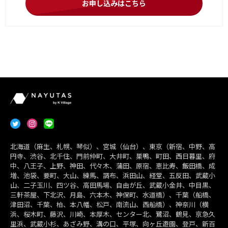
お申し込みはこちら
北海道（麻生、札幌、琴似）、宮城（仙台）、東京（新宿、中野、高
円寺、渋谷、北千住、門前仲町、大井町、巣鴨、町田、西日暮里、府
中、八王子、上野、神田、代々木、蒲田、原宿、恵比寿、飯田橋、成
増、池袋、要町、大山、練馬、調布、浜田山、経堂、五反田、武蔵小
山、二子玉川、四ツ谷、高田馬場、自由が丘、武蔵小金井、中目黒、
三軒茶屋、下北沢、月島、六本木、神保町、水道橋）、千葉（船橋、
津田沼、千葉、柏、本八幡、松戸、南流山、西船橋）、神奈川（横
浜、桜木町、藤沢、川崎、本厚木、センター北、鷺沼、鶴見、京急久
里浜、武蔵小杉、あざみ野、溝の口、平塚、向ヶ丘遊園、登戸、新百