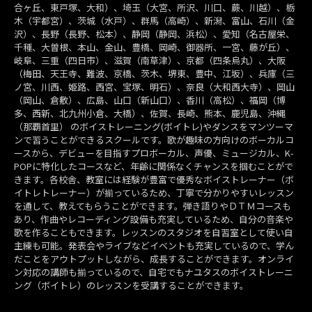
合ヶ丘、東戸塚、大和）、埼玉（大宮、所沢、川口、蕨、川越）、栃
木（宇都宮）、茨城（水戸）、群馬（高崎）、新潟、富山、石川（金
沢）、長野（長野、松本）、静岡（静岡、浜松）、愛知（名古屋栄、
千種、大曽根、本山、金山、豊橋、岡崎、御器所、一宮、藤が丘）、
岐阜、三重（四日市）、滋賀（南草津）、京都（四条烏丸）、大阪
（梅田、天王寺、難波、京橋、茨木、堺東、豊中、江坂）、兵庫（三
ノ宮、川西、姫路、西宮、宝塚、明石）、奈良（大和西大寺）、岡山
（岡山、倉敷）、広島、山口（新山口）、香川（高松）、福岡（博
多、西新、北九州小倉、大橋）、佐賀、長崎、熊本、鹿児島、沖縄
（那覇首里） のボイストレーニング(ボイトレ)やダンスをマンツーマ
ンで習うことができるスクールです。歌が趣味の方向けのボーカルコ
ースから、デビューを目指すプロボーカル、声優、ミュージカル、K-
POPに特化したコースなど、年齢に関係なくチャンスを掴むことがで
きます。各校舎、教室には経験が豊富で優秀なボイストレーナー（ボ
イトレトレーナー）が揃っているため、丁寧で分かりやすいレッスン
を通して、教えてもらうことができます。弾き語りやＤＴＭコースも
あり、作曲やレコーディング設備も充実しているため、自分の音楽や
歌を作ることもできます。レッスンのスタジオを自習室として使い自
主練も可能。発表会やライブなどイベントも充実しているので、学ん
だことをアウトプットしながら、成長することができます。オンライ
ン対応の講師も揃っているので、自宅でもナユタスのボイストレーニ
ング（ボイトレ）のレッスンを受講することができます。