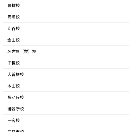
豊橋校
岡崎校
刈谷校
金山校
名古屋（栄）校
千種校
大曽根校
本山校
藤が丘校
御器所校
一宮校
四日市校