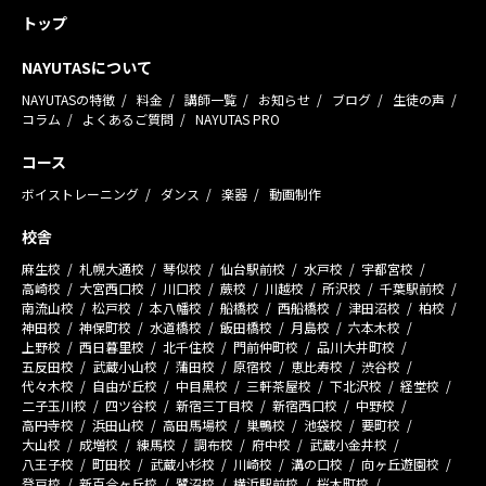
トップ
NAYUTASについて
NAYUTASの特徴
料金
講師一覧
お知らせ
ブログ
生徒の声
コラム
よくあるご質問
NAYUTAS PRO
コース
ボイストレーニング
ダンス
楽器
動画制作
校舎
麻生校
札幌大通校
琴似校
仙台駅前校
水戸校
宇都宮校
高崎校
大宮西口校
川口校
蕨校
川越校
所沢校
千葉駅前校
南流山校
松戸校
本八幡校
船橋校
西船橋校
津田沼校
柏校
神田校
神保町校
水道橋校
飯田橋校
月島校
六本木校
上野校
西日暮里校
北千住校
門前仲町校
品川大井町校
五反田校
武蔵小山校
蒲田校
原宿校
恵比寿校
渋谷校
代々木校
自由が丘校
中目黒校
三軒茶屋校
下北沢校
経堂校
二子玉川校
四ツ谷校
新宿三丁目校
新宿西口校
中野校
高円寺校
浜田山校
高田馬場校
巣鴨校
池袋校
要町校
大山校
成増校
練馬校
調布校
府中校
武蔵小金井校
八王子校
町田校
武蔵小杉校
川崎校
溝の口校
向ヶ丘遊園校
登戸校
新百合ヶ丘校
鷺沼校
横浜駅前校
桜木町校