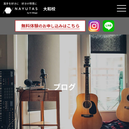
苦手を好きに 好きが得意に
togg
大和校
navi
ブログ