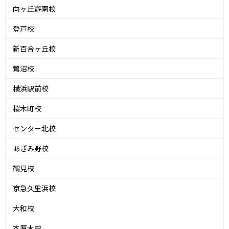
向ヶ丘遊園校
登戸校
新百合ヶ丘校
鷺沼校
横浜駅前校
桜木町校
センター北校
あざみ野校
鶴見校
京急久里浜校
大和校
本厚木校