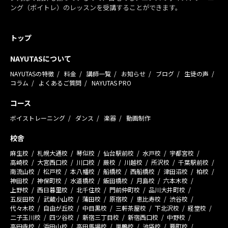
ング（ボイトレ）のレッスンを受講することができます。
トップ
NAYUTASについて
NAYUTASの特徴
料金
講師一覧
お知らせ
ブログ
生徒の声
コラム
よくあるご質問
NAYUTAS PRO
コース
ボイストレーニング
ダンス
楽器
動画制作
校舎
麻生校
札幌大通校
琴似校
仙台駅前校
水戸校
宇都宮校
高崎校
大宮西口校
川口校
蕨校
川越校
所沢校
千葉駅前校
南流山校
松戸校
本八幡校
船橋校
西船橋校
津田沼校
柏校
神田校
神保町校
水道橋校
飯田橋校
月島校
六本木校
上野校
西日暮里校
北千住校
門前仲町校
品川大井町校
五反田校
武蔵小山校
蒲田校
原宿校
恵比寿校
渋谷校
代々木校
自由が丘校
中目黒校
三軒茶屋校
下北沢校
経堂校
二子玉川校
四ツ谷校
新宿三丁目校
新宿西口校
中野校
高円寺校
浜田山校
高田馬場校
巣鴨校
池袋校
要町校