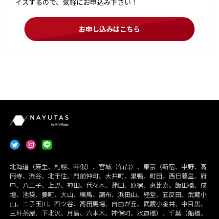
イスするので、気軽にお申込み下さい！
お申し込みはこちら
北海道（麻生、札幌、琴似）、宮城（仙台）、東京（新宿、中野、高
円寺、渋谷、北千住、門前仲町、大井町、巣鴨、町田、西日暮里、府
中、八王子、上野、神田、代々木、蒲田、原宿、恵比寿、飯田橋、成
増、池袋、要町、大山、練馬、調布、浜田山、経堂、五反田、武蔵小
山、二子玉川、四ツ谷、高田馬場、自由が丘、武蔵小金井、中目黒、
三軒茶屋、下北沢、月島、六本木、神保町、水道橋）、千葉（船橋、