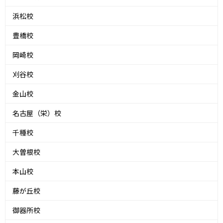
浜松校
豊橋校
岡崎校
刈谷校
金山校
名古屋（栄）校
千種校
大曽根校
本山校
藤が丘校
御器所校