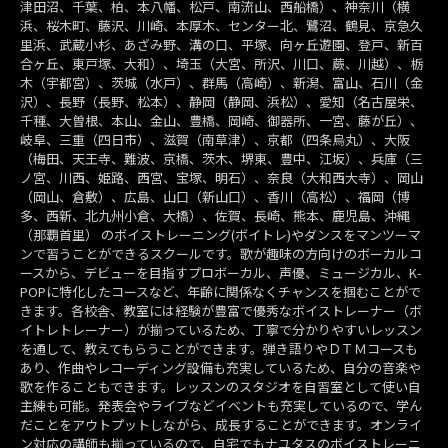
津田沼、千葉、柏、本八幡、松戸、南流山、西船橋）、神奈川（横
浜、桜木町、藤沢、川崎、本厚木、センター北、鷺沼、鶴見、京急久
里浜、武蔵小杉、あざみ野、溝の口、平塚、向ヶ丘遊園、登戸、新百
合ヶ丘、東戸塚、大和）、埼玉（大宮、所沢、川口、蕨、川越）、栃
木（宇都宮）、茨城（水戸）、群馬（高崎）、新潟、富山、石川（金
沢）、長野（長野、松本）、静岡（静岡、浜松）、愛知（名古屋栄、
千種、大曽根、本山、金山、豊橋、岡崎、御器所、一宮、藤が丘）、
岐阜、三重（四日市）、滋賀（南草津）、京都（四条烏丸）、大阪
（梅田、天王寺、難波、京橋、茨木、堺東、豊中、江坂）、兵庫（三
ノ宮、川西、姫路、西宮、宝塚、明石）、奈良（大和西大寺）、岡山
（岡山、倉敷）、広島、山口（新山口）、香川（高松）、福岡（博
多、西新、北九州小倉、大橋）、佐賀、長崎、熊本、鹿児島、沖縄
（那覇首里） のボイストレーニング(ボイトレ)やダンスをマンツーマ
ンで習うことができるスクールです。歌が趣味の方向けのボーカルコ
ースから、デビューを目指すプロボーカル、声優、ミュージカル、K-
POPに特化したコースなど、年齢に関係なくチャンスを掴むことがで
きます。各校舎、教室には経験が豊富で優秀なボイストレーナー（ボ
イトレトレーナー）が揃っているため、丁寧で分かりやすいレッスン
を通して、教えてもらうことができます。弾き語りやＤＴＭコースも
あり、作曲やレコーディング設備も充実しているため、自分の音楽や
歌を作ることもできます。レッスンのスタジオを自習室として使い自
主練も可能。発表会やライブなどイベントも充実しているので、学ん
だことをアウトプットしながら、成長することができます。オンライ
ン対応の講師も揃っているので、自宅でもナユタスのボイストレーニ