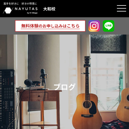
苦手を好きに 好きが得意に
togg
大和校
navi
ブログ