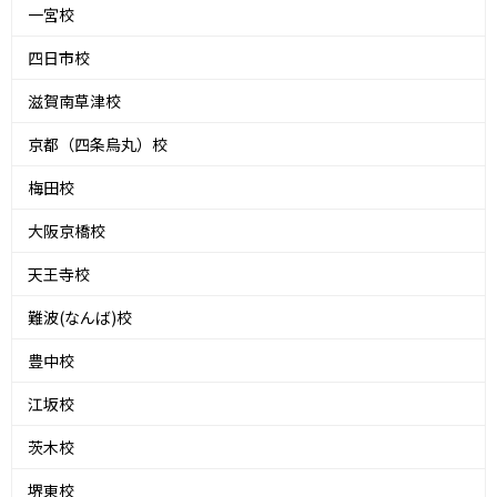
一宮校
四日市校
滋賀南草津校
京都（四条烏丸）校
梅田校
大阪京橋校
天王寺校
難波(なんば)校
豊中校
江坂校
茨木校
堺東校