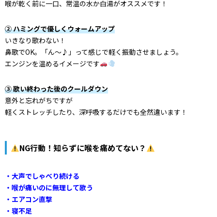
喉が乾く前に一口、常温の水か白湯がオススメです！
② ハミングで優しくウォームアップ
いきなり歌わない！
鼻歌でOK。「ん〜♪」って感じで軽く振動させましょう。
エンジンを温めるイメージです
③ 歌い終わった後のクールダウン
意外と忘れがちですが
軽くストレッチしたり、深呼吸するだけでも全然違います！
NG行動！知らずに喉を痛めてない？
・大声でしゃべり続ける
・喉が痛いのに無理して歌う
・エアコン直撃
・寝不足