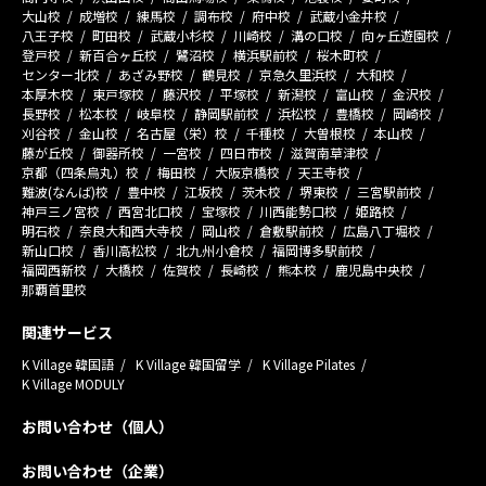
大山校
成増校
練馬校
調布校
府中校
武蔵小金井校
八王子校
町田校
武蔵小杉校
川崎校
溝の口校
向ヶ丘遊園校
登戸校
新百合ヶ丘校
鷺沼校
横浜駅前校
桜木町校
センター北校
あざみ野校
鶴見校
京急久里浜校
大和校
本厚木校
東戸塚校
藤沢校
平塚校
新潟校
富山校
金沢校
長野校
松本校
岐阜校
静岡駅前校
浜松校
豊橋校
岡崎校
刈谷校
金山校
名古屋（栄）校
千種校
大曽根校
本山校
藤が丘校
御器所校
一宮校
四日市校
滋賀南草津校
京都（四条烏丸）校
梅田校
大阪京橋校
天王寺校
難波(なんば)校
豊中校
江坂校
茨木校
堺東校
三宮駅前校
神戸三ノ宮校
西宮北口校
宝塚校
川西能勢口校
姫路校
明石校
奈良大和西大寺校
岡山校
倉敷駅前校
広島八丁堀校
新山口校
香川高松校
北九州小倉校
福岡博多駅前校
福岡西新校
大橋校
佐賀校
長崎校
熊本校
鹿児島中央校
那覇首里校
関連サービス
K Village 韓国語
K Village 韓国留学
K Village Pilates
K Village MODULY
お問い合わせ（個人）
お問い合わせ（企業）